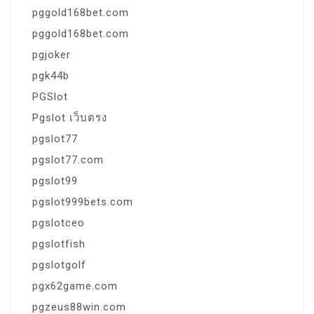
pggold168bet.com
pggold168bet.com
pgjoker
pgk44b
PGSlot
Pgslot เว็บตรง
pgslot77
pgslot77.com
pgslot99
pgslot999bets.com
pgslotceo
pgslotfish
pgslotgolf
pgx62game.com
pgzeus88win.com