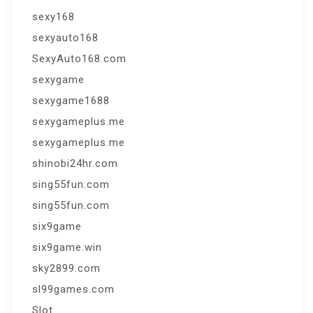
sexy168
sexyauto168
SexyAuto168.com
sexygame
sexygame1688
sexygameplus.me
sexygameplus.me
shinobi24hr.com
sing55fun.com
sing55fun.com
six9game
six9game.win
sky2899.com
sl99games.com
Slot