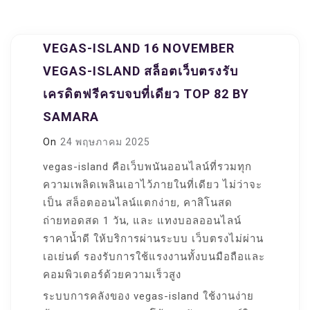
VEGAS-ISLAND 16 NOVEMBER
VEGAS-ISLAND สล็อตเว็บตรงรับ
เครดิตฟรีครบจบที่เดียว TOP 82 BY
SAMARA
On
24 พฤษภาคม 2025
vegas-island คือเว็บพนันออนไลน์ที่รวมทุก
ความเพลิดเพลินเอาไว้ภายในที่เดียว ไม่ว่าจะ
เป็น สล็อตออนไลน์แตกง่าย, คาสิโนสด
ถ่ายทอดสด 1 วัน, และ แทงบอลออนไลน์
ราคาน้ำดี ให้บริการผ่านระบบ เว็บตรงไม่ผ่าน
เอเย่นต์ รองรับการใช้แรงงานทั้งบนมือถือและ
คอมพิวเตอร์ด้วยความเร็วสูง
ระบบการคลังของ vegas-island ใช้งานง่าย