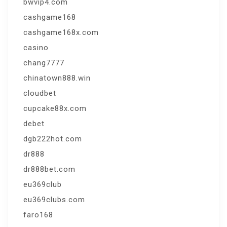
bwvip4.com
cashgame168
cashgame168x.com
casino
chang7777
chinatown888.win
cloudbet
cupcake88x.com
debet
dgb222hot.com
dr888
dr888bet.com
eu369club
eu369clubs.com
faro168