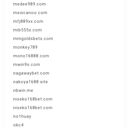
medee989.com
mexicanoo.com
mfj889xx.com
mib555s.com
mmgoldsbets.com
monkey789
mono16888.com
mwin9s.com
nagawaybet.com
nakoya1688.site
nbwin.me
niseko168bet.com
niseko168bet.com
no1huay
okc4