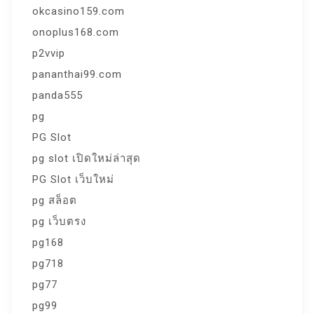
okcasino159.com
onoplus168.com
p2vvip
pananthai99.com
panda555
pg
PG Slot
pg slot เปิดใหม่ล่าสุด
PG Slot เว็บใหม่
pg สล็อต
pg เว็บตรง
pg168
pg718
pg77
pg99