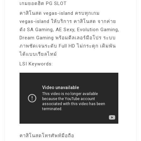
เกมยอดฮิต PG SLOT
คาสิโนสด vegas-island ครบทุกเกม
vegas-island ให้บริการ คาสิโนสด จากค่าย
ดัง SA Gaming, AE Sexy, Evolution Gaming,
Dream Gaming พร้อมดีลเลอร์มือโปร ระบบ
ภาพชัดเจนระดับ Full HD ไม่กระตุก เดิมพัน
ได้แบบเรียลไทม์
LSI Keywords:
คาสิโนสดโทรศัพท์มือถือ