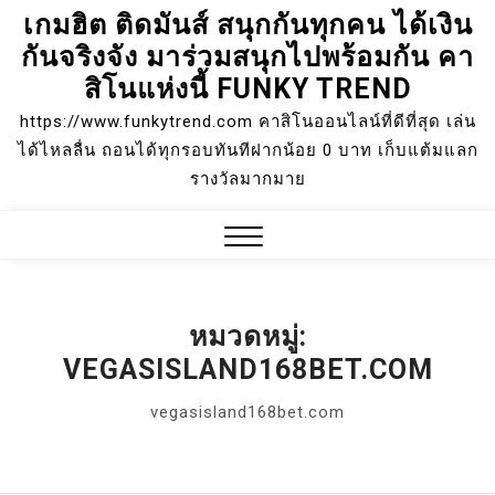
Skip
เกมฮิต ติดมันส์ สนุกกันทุกคน ได้เงิน
to
กันจริงจัง มาร่วมสนุกไปพร้อมกัน คา
content
สิโนแห่งนี้ FUNKY TREND
https://www.funkytrend.com คาสิโนออนไลน์ที่ดีที่สุด เล่น
ได้ไหลลื่น ถอนได้ทุกรอบทันทีฝากน้อย 0 บาท เก็บแต้มแลก
รางวัลมากมาย
Close
Menu
หมวดหมู่:
VEGASISLAND168BET.COM
vegasisland168bet.com