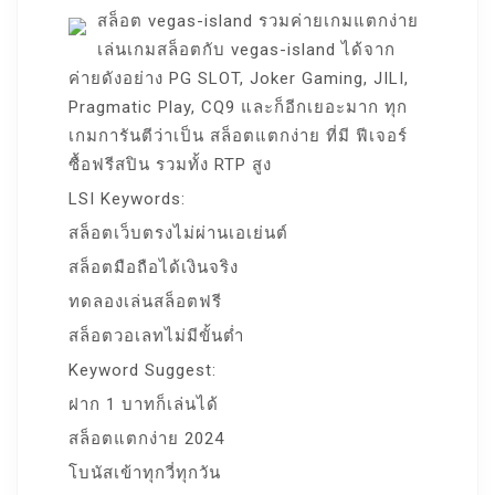
สล็อต vegas-island รวมค่ายเกมแตกง่าย
เล่นเกมสล็อตกับ vegas-island ได้จาก
ค่ายดังอย่าง PG SLOT, Joker Gaming, JILI,
Pragmatic Play, CQ9 และก็อีกเยอะมาก ทุก
เกมการันตีว่าเป็น สล็อตแตกง่าย ที่มี ฟีเจอร์
ซื้อฟรีสปิน รวมทั้ง RTP สูง
LSI Keywords:
สล็อตเว็บตรงไม่ผ่านเอเย่นต์
สล็อตมือถือได้เงินจริง
ทดลองเล่นสล็อตฟรี
สล็อตวอเลทไม่มีขั้นต่ำ
Keyword Suggest:
ฝาก 1 บาทก็เล่นได้
สล็อตแตกง่าย 2024
โบนัสเข้าทุกวี่ทุกวัน