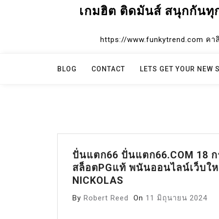
Skip
เกมฮิต ติดมันส์ สนุกกันท
to
content
https://www.funkytrend.com คาสิ
BLOG
CONTACT
LETS GET YOUR NEW S
ปั่นแตก66 ปั่นแตก66.COM 18 ก
สล็อตPGแท้ พนันออนไลน์เว็บให
NICKOLAS
By
Robert Reed
On
11 มิถุนายน 2024