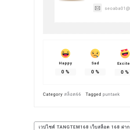
seoaba01@
Happy
Sad
Excit
0
%
0
%
0
%
Category
สล็อต66
Tagged
puntaek
แนะแนว
เวปไซต์ TANGTEM168 เว็บสล็อต 168 ฝาก