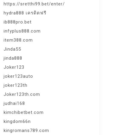
https://sretthi99.bet/enter/
hydra888 เครดิตฟรี
ib888pro.bet
infyplus888.com
item388.com
Jinda55
jinda888
Joker123
joker123auto
joker123th
Joker123th.com
judhai168
kimchibetbet.com
kingdom66n
kingromans789.com