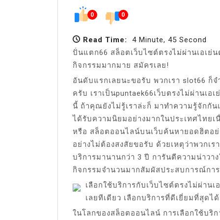
0
0
Read Time:
4 Minute, 45 Second
ปั่นแตก66 สล็อตเว็บไซต์ตรงไม่ผ่านเอเย่
กิจกรรมมากมาย สมัครเลย!
อันดับแรกเลยนะขอรับ พวกเรา slot66 ก็จ
ครับ เราเป็นpuntaek66เว็บตรงไม่ผ่านเ
นี้ ถ้าคุณยังไม่รู้เราล่ะก็ มาทำความรู้จักก
ได้รับความนิยมอย่างมากในประเทศไทยเนื่
หรือ สล็อตออนไลน์บนเว็บค้นหายอดฮิตอย่
อย่างไม่ต้องสงสัยขอรับ ด้วยเหตุว่าพวกเร
บริการมานานกว่า 3 ปี การันตีความน่าวา
กิจกรรมจำนวนมากสัมผัสประสบการณ์การเล่นปั
เลือกใช้บริการกับเว็บไซต์ตรงไม่ผ่านเอ
เลยทีเดียว เลือกบริการที่ดีเยี่ยมที่สุดได
ในโลกของสล็อตออนไลน์ การเลือกใช้บริการปั