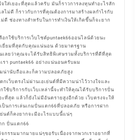
าใจใส่เยอะที่สุดแล้วครับ มันก็ราวการลงทุนทำอะไรสัก
ำเลไม่ดี ก็ราวกับการที่คุณต้องการมาสร้างผลกำไรกับ
ไม่ดี ช่องทางสำหรับในการทำเงินให้เกิดขึ้นก็จะยาก
รเลือกใช้บริการเว็บไซต์puntaek66ออนไลน์ด้วยนะ
่เยี่ยมที่สุดกับคุณแน่นอน ด้วยมาตรฐาน
ลยว่าคุณจะได้รับสิทธิพิเศษรวมทั้งบริการที่ดีที่สุด
ับจากเรา puntaek66 อย่างแน่นอนครับผม
ความน่านับถือและก็ความปลอดภัยสูง
ตกเว็บตรงไม่ผ่านเอเย่นต์ที่มีความน่าไว้วางใจและ
ใช้บริการกับเว็บเหล่านี้จะทำให้คุณได้รับบริการปั่น
ที่สุด แล้วก็ยังไม่มีอันตรายสูงอีกด้วย เว็บตรงจะให้
ะเป็นการเล่นเกมปั่นแตก66ที่ปลอดภัย หรือการฝาก
เย่นต์ก็คงยากจะมีอะไรแบบนี้แน่ๆ
าก ปั่นแตก66
กิจกรรมมากมายแน่ๆขอรับเนื่องจากพวกเราอยากที่