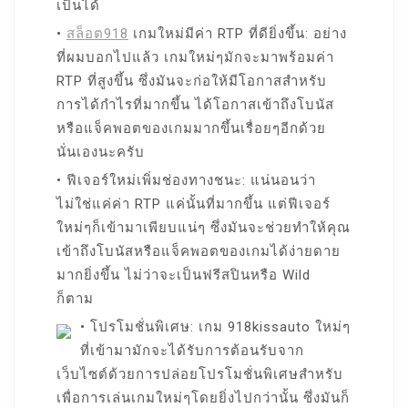
เป็นได้
•
สล็อต918
เกมใหม่มีค่า RTP ที่ดียิ่งขึ้น: อย่าง
ที่ผมบอกไปแล้ว เกมใหม่ๆมักจะมาพร้อมค่า
RTP ที่สูงขึ้น ซึ่งมันจะก่อให้มีโอกาสสำหรับ
การได้กำไรที่มากขึ้น ได้โอกาสเข้าถึงโบนัส
หรือแจ็คพอตของเกมมากขึ้นเรื่อยๆอีกด้วย
นั่นเองนะครับ
• ฟีเจอร์ใหม่เพิ่มช่องทางชนะ: แน่นอนว่า
ไม่ใช่แค่ค่า RTP แค่นั้นที่มากขึ้น แต่ฟีเจอร์
ใหม่ๆก็เข้ามาเพียบแน่ๆ ซึ่งมันจะช่วยทำให้คุณ
เข้าถึงโบนัสหรือแจ็คพอตของเกมได้ง่ายดาย
มากยิ่งขึ้น ไม่ว่าจะเป็นฟรีสปินหรือ Wild
ก็ตาม
• โปรโมชั่นพิเศษ: เกม 918kissauto ใหม่ๆ
ที่เข้ามามักจะได้รับการต้อนรับจาก
เว็บไซต์ด้วยการปล่อยโปรโมชั่นพิเศษสำหรับ
เพื่อการเล่นเกมใหม่ๆโดยยิ่งไปกว่านั้น ซึ่งมันก็