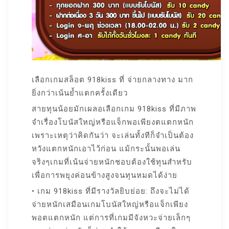
เลือกเกมสล็อต 918kiss ที่ จ่ายกลางทาง มาก
ยิ่งกว่าเน้นย้ำแตกครั้งเดียว
สายทุนน้อยมักเผลอเลือกเกม 918kiss ที่มีภาพ
จำเรื่องโบนัสใหญ่หรือแจ็กพอเพียงตแตกหนัก
เพราะเหตุว่าคิดกันว่า จะเล่นทั้งทีก็จำเป็นต้อง
หวังแตกหนักเอาไว้ก่อน แม้กระนั้นพอเล่น
จริงๆเกมที่เน้นจ่ายหนักชอบต้องใช้ทุนสำหรับ
เพื่อการพยุงค่อนข้างสูงจนทุนหมดได้ง่าย
• เกม 918kiss ที่มีรางวัลยิบย่อย: ถึงจะไม่ได้
จ่ายหนักเสมือนเกมโบนัสใหญ่หรือแจ็กเพียง
พอตแตกหนัก แต่การที่เกมมีจังหวะจ่ายเล็กๆ