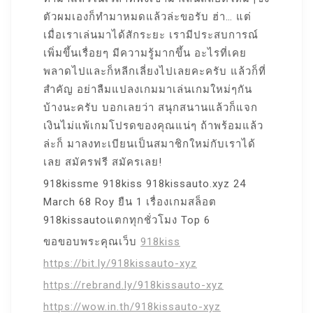
ตัวผมเองก็ทำมาหมดแล้วล่ะขอรับ ฮ่า… แต่
เมื่อเราเล่นมาได้สักระยะ เรามีประสบการณ์
เพิ่มขึ้นเรื่อยๆ มีความรู้มากขึ้น อะไรที่เคย
พลาดไปและก็หลีกเลี่ยงไปเลยคะครับ แล้วก็ที่
สำคัญ อย่าลืมแปลงเกมมาเล่นเกมใหม่ๆกัน
บ้างนะครับ บอกเลยว่า สนุกสนานแล้วก็แจก
เงินไม่แพ้เกมโปรดของคุณแน่ๆ ถ้าพร้อมแล้ว
ล่ะก็ มาลงทะเบียนเป็นสมาชิกใหม่กับเราได้
เลย สมัครฟรี สมัครเลย!
918kissme 918kiss 918kissauto.xyz 24
March 68 Roy ยืน 1 เรื่องเกมสล็อต
918kissautoแตกทุกชั่วโมง Top 6
ขอขอบพระคุณเว็บ
918kiss
https://bit.ly/918kissauto-xyz
https://rebrand.ly/918kissauto-xyz
https://wow.in.th/918kissauto-xyz