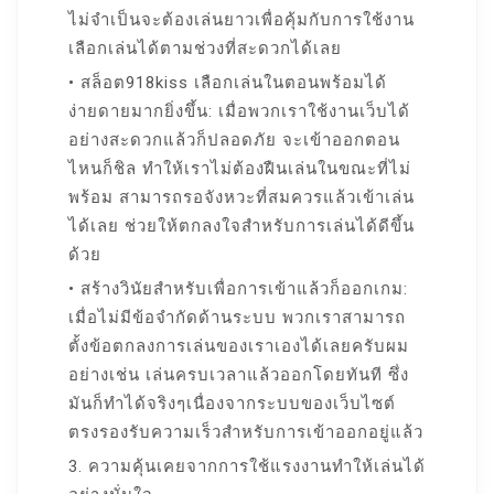
ไม่จำเป็นจะต้องเล่นยาวเพื่อคุ้มกับการใช้งาน
เลือกเล่นได้ตามช่วงที่สะดวกได้เลย
• สล็อต918kiss เลือกเล่นในตอนพร้อมได้
ง่ายดายมากยิ่งขึ้น: เมื่อพวกเราใช้งานเว็บได้
อย่างสะดวกแล้วก็ปลอดภัย จะเข้าออกตอน
ไหนก็ชิล ทำให้เราไม่ต้องฝืนเล่นในขณะที่ไม่
พร้อม สามารถรอจังหวะที่สมควรแล้วเข้าเล่น
ได้เลย ช่วยให้ตกลงใจสำหรับการเล่นได้ดีขึ้น
ด้วย
• สร้างวินัยสำหรับเพื่อการเข้าแล้วก็ออกเกม:
เมื่อไม่มีข้อจำกัดด้านระบบ พวกเราสามารถ
ตั้งข้อตกลงการเล่นของเราเองได้เลยครับผม
อย่างเช่น เล่นครบเวลาแล้วออกโดยทันที ซึ่ง
มันก็ทำได้จริงๆเนื่องจากระบบของเว็บไซต์
ตรงรองรับความเร็วสำหรับการเข้าออกอยู่แล้ว
3. ความคุ้นเคยจากการใช้แรงงานทำให้เล่นได้