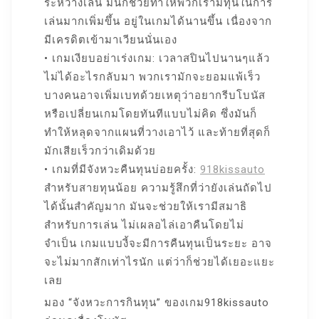
ระหว่างเล่น มันก็ช่วยทำให้พวกเรามีทุนในการ
เล่นมากเพิ่มขึ้น อยู่ในเกมได้นานขึ้น เนื่องจาก
มีเครดิตเข้ามาเวียนนั่นเอง
• เกมเงียบอย่าเร่งเกม: เวลาสปินไปนานๆแล้ว
ไม่ได้อะไรกลับมา พวกเรามักจะยอมแพ้เร็ว
บางคนอาจเพิ่มเบทด้วยเหตุว่าอยากรีบโบนัส
หรือเปลี่ยนเกมโดยทันทีแบบไม่คิด ซึ่งมันก็
ทำให้หลุดจากแผนที่วางเอาไว้ และท้ายที่สุดก็
มักเสียเร็วกว่าเดิมด้วย
• เกมที่มีจังหวะคืนทุนบ่อยครั้ง:
918kissauto
สำหรับสายทุนน้อย ความรู้สึกที่ว่ายังเล่นถัดไป
ได้นั้นสำคัญมาก มันจะช่วยให้เรามีสมาธิ
สำหรับการเล่น ไม่เผลอไล่เอาคืนโดยไม่
จำเป็น เกมแบบงี้จะมีการคืนทุนเป็นระยะ อาจ
จะไม่มากสักเท่าไรนัก แต่ว่าก็ช่วยได้เยอะแยะ
เลย
มอง “จังหวะการกินทุน” ของเกม918kissauto