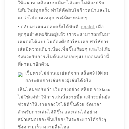
ใช้แนวทางคิดแบบเดิมๆได้เลย ไม่ต้องปรับ
นิสัยใหม่ทุกครั้ง ทำให้ตัดสินใจก้าวหน้าและไม่
แกว่งไปตามเหตุการณ์นิดๆหน่อยๆ
• กลับมาเล่นแต่ละครั้งได้ทันที:
pgslot
เมื่อ
ทุกๆอย่างเคยชินอยู่แล้ว เราจะสามารถกลับมา
เล่นต่อได้แบบไม่ต้องตั้งตัวใหม่เลย ทำให้การ
เล่นมีความเกี่ยวเนื่องเพิ่มขึ้นเรื่อยๆ และไม่เสีย
จังหวะกับการเริ่มต้นเล่นบ่อยๆแบบก่อนหน้านี้
ที่ผ่านมาอีกด้วย
เว็บตรงไม่ผ่านเอเย่นต์จาก สล็อต918kiss
ยกระดับการเล่นของผู้เล่นได้จริง
เห็นไหมขอรับว่า เว็บตรงอย่าง สล็อต 918kiss
ไม่ใช่แค่ทำให้การเล่นนั้นง่ายขึ้น แม้กระนั้นยัง
ช่วยทำให้เราตกลงใจได้ดีขึ้นด้วย จัดเวลา
สำหรับการเล่นได้ดีขึ้น และเล่นได้อย่าง
สม่ำเสมอเยอะขึ้นเรื่อยๆในระยะยาวได้จริงๆ
ซึ่งความเร็ว ความลื่นไหล