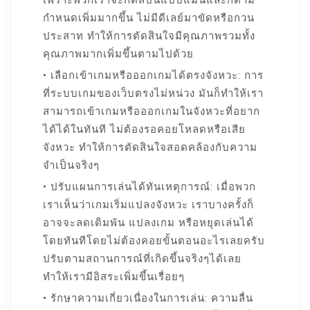
กำหนดเพิ่มมากขึ้น ไม่มีดีเลย์มาขัดหรือกวน
ประสาท ทำให้การตัดสินใจมีคุณภาพรวมทั้ง
คุณภาพมากเพิ่มขึ้นตามไปด้วย
• เลือกเข้าเกมหรือออกเกมได้ตรงจังหวะ: การ
ที่ระบบเกมของเว็บตรงไม่หน่วง มันก็ทำให้เรา
สามารถเข้าเกมหรือออกเกมในจังหวะที่อยาก
ได้ได้ในทันที ไม่ต้องรอคอยโหลดหรือเสีย
จังหวะ ทำให้การตัดสินใจสอดคล้องกับความ
จำเป็นจริงๆ
• ปรับแผนการเล่นได้ทันเหตุการณ์: เมื่อพวก
เราเห็นว่าเกมเริ่มแปลงจังหวะ เราบางครั้งก็
อาจจะลดเดิมพัน แปลงเกม หรือหยุดเล่นได้
โดยทันทีโดยไม่ต้องคอยขั้นตอนอะไรเลยครับ
ปรับตามสถานการณ์ที่เกิดขึ้นจริงๆได้เลย
ทำให้เรามีอิสระเพิ่มขึ้นเรื่อยๆ
• รักษาความเกี่ยวเนื่องในการเล่น: ความลื่น