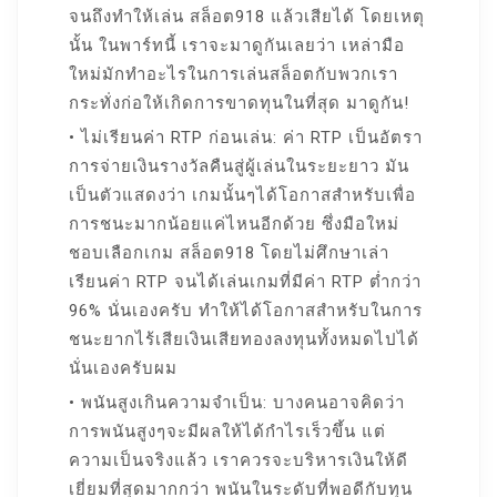
จนถึงทำให้เล่น สล็อต918 แล้วเสียได้ โดยเหตุ
นั้น ในพาร์ทนี้ เราจะมาดูกันเลยว่า เหล่ามือ
ใหม่มักทำอะไรในการเล่นสล็อตกับพวกเรา
กระทั่งก่อให้เกิดการขาดทุนในที่สุด มาดูกัน!
• ไม่เรียนค่า RTP ก่อนเล่น: ค่า RTP เป็นอัตรา
การจ่ายเงินรางวัลคืนสู่ผู้เล่นในระยะยาว มัน
เป็นตัวแสดงว่า เกมนั้นๆได้โอกาสสำหรับเพื่อ
การชนะมากน้อยแค่ไหนอีกด้วย ซึ่งมือใหม่
ชอบเลือกเกม สล็อต918 โดยไม่ศึกษาเล่า
เรียนค่า RTP จนได้เล่นเกมที่มีค่า RTP ต่ำกว่า
96% นั่นเองครับ ทำให้ได้โอกาสสำหรับในการ
ชนะยากไร้เสียเงินเสียทองลงทุนทั้งหมดไปได้
นั่นเองครับผม
• พนันสูงเกินความจำเป็น: บางคนอาจคิดว่า
การพนันสูงๆจะมีผลให้ได้กำไรเร็วขึ้น แต่
ความเป็นจริงแล้ว เราควรจะบริหารเงินให้ดี
เยี่ยมที่สุดมากกว่า พนันในระดับที่พอดีกับทุน