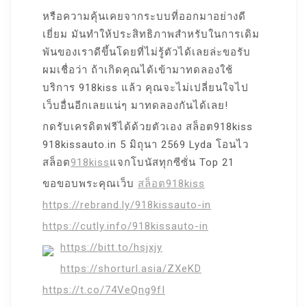
หรือความคุ้นเคยจากระบบที่ออกมาอย่างดี
เยี่ยม มันทำให้ประสิทธิภาพสำหรับในการเดิม
พันของเราดีขึ้นโดยที่ไม่รู้ตัวได้เลยล่ะขอรับ
ผมเชื่อว่า ถ้าเกิดคุณได้เข้ามาทดลองใช้
บริการ 918kiss แล้ว คุณจะไม่เปลี่ยนใจไป
เว็บอื่นอีกเลยแน่ๆ มาทดลองกันได้เลย!
กดรับเครดิตฟรีได้ด้วยตัวเอง สล็อต918kiss
918kissauto.in 5 มิถุนา 2569 Lyda โอนไว
สล็อต
918kiss
แจกโบนัสทุกซีซั่น Top 21
ขอขอบพระคุณเว็บ
สล็อต918kiss
https://rebrand.ly/918kissauto-in
https://cutly.info/918kissauto-in
https://bitt.to/hsjxjy
https://shorturl.asia/ZXeKD
https://t.co/74VeQng9fI