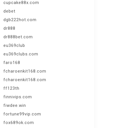
cupcake88x.com
debet
dgb222hot.com
dr888
dr888bet.com
eu369club
eu369clubs.com
faro168
fcharoenkit168.com
fcharoenkit168.com
ff123th
finnivips.com
fiwdee.win
fortune99vip.com
fox689ok.com