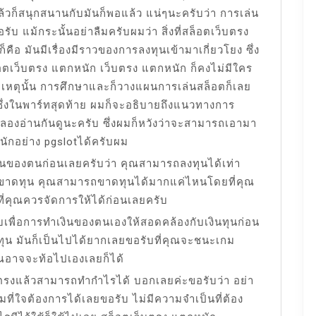
วก็สนุกสนานกับมันก็พอแล้ว แน่ๆนะครับว่า การเล่น
ับ แม้กระนั้นอย่าลืมครับผมว่า สิ่งที่สล็อตเว็บตรง
 มันมีเรื่องมีราวของการลงทุนเข้ามาเกี่ยวโยง ซึ่ง
ล็อตเว็บตรง แตกหนัก เว็บตรง แตกหนัก ก็คงไม่มีใคร
เหตุนั้น การศึกษาและก็วางแผนการเล่นสล็อตก็เลย
 ซึ่งในพาร์ทสุดท้าย ผมก็จะอธิบายถึงแนวทางการ
งอ่านกันดูนะครับ ซึ่งผมก็หวังว่าจะสามารถเอามา
นักอย่าง pgslotได้ครับผม
ทุนของตนก่อนเลยครับว่า คุณสามารถลงทุนได้เท่า
งการขาดทุน คุณสามารถขาดทุนได้มากแค่ไหนโดยที่คุณ
แรกที่คุณควรจัดการให้ได้ก่อนเลยครับ
เพื่อการทำเงินของตนเองให้สอดคล้องกับเงินทุนก่อน
นทุน มันก็เป็นไปได้ยากเลยขอรับที่คุณจะชนะเกม
ณอาจจะท้อไปเองเลยก็ได้
ว็บตรงแล้วสามารถทำกำไรได้ บอกเลยค่ะขอรับว่า อย่า
ามที่ใจต้องการได้เลยขอรับ ไม่มีความจำเป็นที่ต้อง