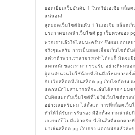
ยอดเยี่ยมเว็บอันดับ 1 ในทวีปเอเชีย สล็อตเว
แน่นอน!
สุดยอดเว็บไซต์อันดับ 1 ในเอเชีย สล็อตเว็บ
ประกาศบนหน้าเว็บไซต์ pg เว็บตรงของ pg
พวกเราแล้วใช่ไหมนะครับ? ซึ่งผมบอกเลยว่า
จริงๆนะครับ การเป็นยอดเยี่ยมเว็บไซต์อันด
แต่ว่าถ้าพวกเราสามารถทำได้ล่ะก็ มันจะม
แตกหนักของเรามากๆขอรับ อย่างที่ผมบอก
ผู้คนจำนวนไม่ใช้น้อยที่เป็นมือใหม่บางครั้
กับเว็บสล็อตที่เป็นสล็อต pg เว็บไซต์ตรง แ
แตกหนักไม่สามารถที่จะเล่นได้หรอ? ผมขออ
มันผิดแผกกับเว็บไซต์ที่ไม่ใช่เว็บไซต์ตรงหรื
อย่างเลยครับผม ไล่ตั้งแต่ การที่สล็อตเว
ทำให้ได้รับการรับรอง มีอีกทั้งความน่านับถ
เอเย่นต์ก็ไม่มีแล้วครับ นี่เป็นสิ่งที่แตกต่า
มาเล่นสล็อต pg เว็บตรง แตกหนักแล้วล่ะข