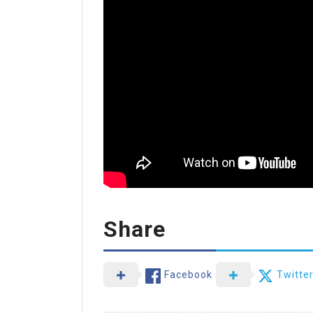
Share
Facebook
Twitte