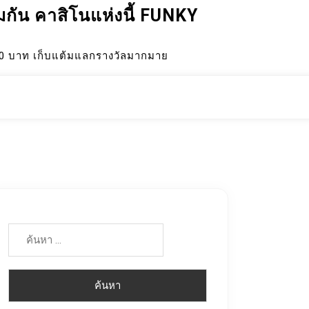
อมกัน คาสิโนแห่งนี้ FUNKY
อย 0 บาท เก็บแต้มแลกรางวัลมากมาย
ค้นหา
สำหรับ: