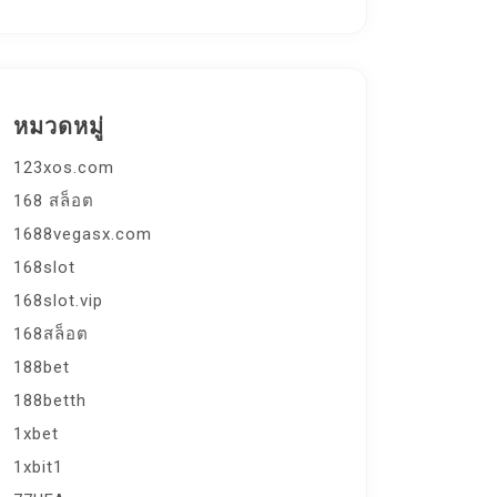
หมวดหมู่
123xos.com
168 สล็อต
1688vegasx.com
168slot
168slot.vip
168สล็อต
188bet
188betth
1xbet
1xbit1