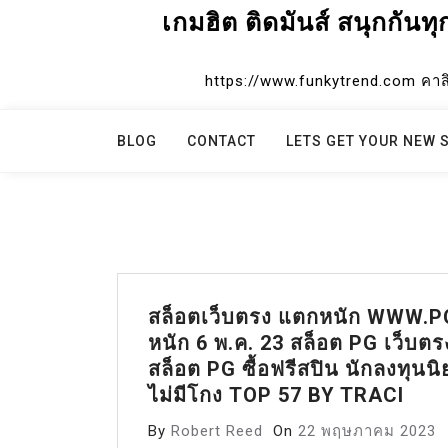
Skip
เกมฮิต ติดมันส์ สนุกกันท
to
content
https://www.funkytrend.com คาสิ
BLOG
CONTACT
LETS GET YOUR NEW S
สล็อตเว็บตรง แตกหนัก WWW.P
หนัก 6 พ.ค. 23 สล็อต PG เว็บต
สล็อต PG ซื้อฟรีสปิน นักลงทุน
ไม่มีโกง TOP 57 BY TRACI
By
Robert Reed
On
22 พฤษภาคม 2023