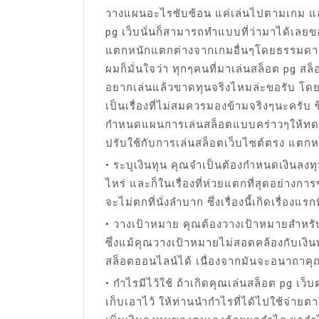
วางแผนอะไรซับซ้อน แค่เล่นไปตามเกม แล้
pg เว็บนั่นก็สามารถทำแบบที่ว่ามาได้เลยขอร
แตกหนักแตกต่างจากเกมอื่นๆโดยธรรมดาก็คือ
ผมก็มั่นใจว่า ทุกๆคนที่มาเล่นสล็อต pg ส
อยากเล่นแล้วขาดทุนจริงไหมล่ะขอรับ โดย
เป็นเรื่องที่ไม่สมควรมองข้ามจริงๆนะครับ
กำหนดแผนการเล่นสล็อตแบบคร่าวๆให้ทดลอ
ปรับใช้กับการเล่นสล็อตเว็บไซต์ตรง แตกห
• ระบุเงินทุน คุณจำเป็นต้องกำหนดเงินลง
ไหร่ และก็ในเรื่องที่ห่วยแตกที่สุดอย่า
จะไม่ตกที่นั่งลำบาก ซึ่งเรื่องนี้เกิดเรื่อง
• วางเป้าหมาย คุณต้องวางเป้าหมายสำหรับ
ซึ่งแม้คุณวางเป้าหมายไม่สอดคล้องกับเงิ
สล็อตออนไลน์ได้ เนื่องจากมันจะอนาถาคุ
• กำไรมีไว้ใช้ ถ้าเกิดคุณเล่นสล็อต pg เ
เก็บเอาไว้ ให้ท่านนำกำไรที่ได้ไปใช้จ่ายต