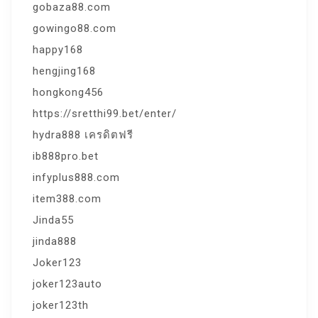
gobaza88.com
gowingo88.com
happy168
hengjing168
hongkong456
https://sretthi99.bet/enter/
hydra888 เครดิตฟรี
ib888pro.bet
infyplus888.com
item388.com
Jinda55
jinda888
Joker123
joker123auto
joker123th