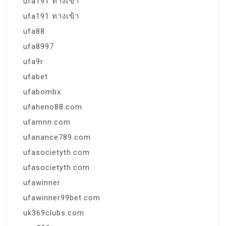
ufa191 ทางเข้า
ufa191 ทางเข้า
ufa88
ufa8997
ufa9r
ufabet
ufabombx
ufaheno88.com
ufamnn.com
ufanance789.com
ufasocietyth.com
ufasocietyth.com
ufawinner
ufawinner99bet.com
uk369clubs.com