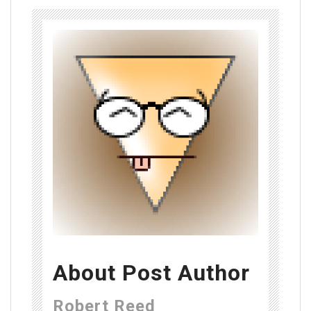
About Post Author
Robert Reed