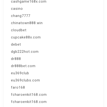
cashgame168x.com
casino
chang7777
chinatown888.win
cloudbet
cupcake88x.com
debet
dgb222hot.com
dr888
dr888bet.com
eu369club
eu369clubs.com
faro168
fcharoenkit168.com
fcharoenkit168.com