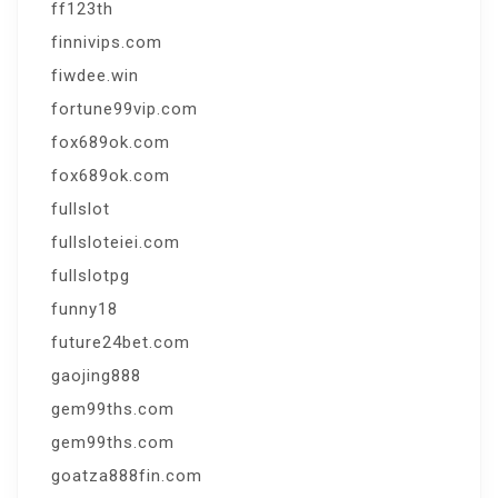
ff123th
finnivips.com
fiwdee.win
fortune99vip.com
fox689ok.com
fox689ok.com
fullslot
fullsloteiei.com
fullslotpg
funny18
future24bet.com
gaojing888
gem99ths.com
gem99ths.com
goatza888fin.com