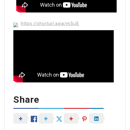
https://shorturl.asia/m5iJE
Share