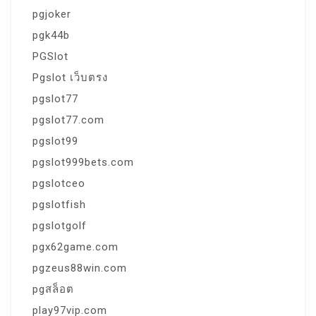
pgjoker
pgk44b
PGSlot
Pgslot เว็บตรง
pgslot77
pgslot77.com
pgslot99
pgslot999bets.com
pgslotceo
pgslotfish
pgslotgolf
pgx62game.com
pgzeus88win.com
pgสล็อต
play97vip.com