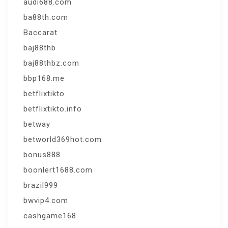
audi688.com
ba88th.com
Baccarat
baj88thb
baj88thbz.com
bbp168.me
betflixtikto
betflixtikto.info
betway
betworld369hot.com
bonus888
boonlert1688.com
brazil999
bwvip4.com
cashgame168