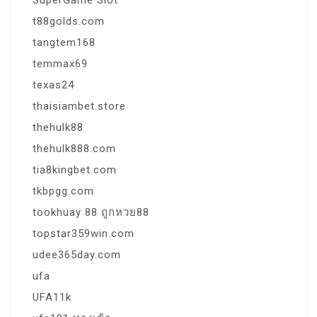
t88golds.com
tangtem168
temmax69
texas24
thaisiambet.store
thehulk88
thehulk888.com
tia8kingbet.com
tkbpgg.com
tookhuay 88 ถูกหวย88
topstar359win.com
udee365day.com
ufa
UFA11k