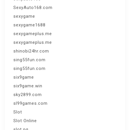
SexyAuto168.com
sexygame
sexygame1688
sexygameplus.me
sexygameplus.me
shinobi24hr.com
sing55fun.com
sing55fun.com
six9game
six9game.win
sky2899.com
sl99games.com
Slot
Slot Online
slot pg