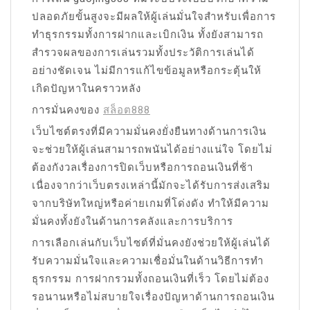
ปลอดภัยขั้นสูงจะมีผลให้ผู้เล่นมั่นใจสำหรับเพื่อการ
ทำธุรกรรมทั้งการฝากและเบิกเงิน ทั้งยังสามารถ
สำรวจผลของการเล่นรวมทั้งประวัติการเล่นได้
อย่างชัดเจน ไม่มีการแก้ไขข้อมูลหรือกระตุ้นให้
เกิดปัญหาในคราวหลัง
การมั่นคงของ
สล็อต888
เว็บไซต์ตรงที่มีความมั่นคงยั่งยืนทางด้านการเงิน
จะช่วยให้ผู้เล่นสามารถพนันได้อย่างแน่ใจ โดยไม่
ต้องกังวลเรื่องการปิดเว็บหรือการถอนเงินที่ช้า
เนื่องจากว่าเว็บตรงเหล่านี้มักจะได้รับการส่งเสริม
จากบริษัทใหญ่หรือค่ายเกมที่โด่งดัง ทำให้มีความ
มั่นคงทั้งยังในด้านการคลังและการบริการ
การเลือกเล่นกับเว็บไซต์ที่มั่นคงยังช่วยให้ผู้เล่นได้
รับความมั่นใจและความเชื่อมั่นในด้านวิธีการทำ
ธุรกรรม การฝากรวมทั้งถอนเงินที่เร็ว โดยไม่ต้อง
รอนานหรือไม่สบายใจเรื่องปัญหาด้านการถอนเงิน