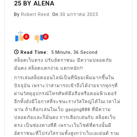
25 BY ALENA
By
Robert Reed
On
30 มกราคม 2025
0
0
Read Time:
5 Minute, 36 Second
สล็อตเว็บตรง ปรับอัตราชนะ มีความปลอดภัย
มั่นคง สล็อตแตกง่าย แตกหนัก!!
การเล่นสล็อตออนไลน์เป็นที่นิยมเพิ่มมากขึ้นใน
ปัจจุบัน เพราะว่าสามารถเข้าถึงได้ง่ายจากทุกๆที่
ผ่านวัสดุอุปกรณ์โทรศัพท์มือถือหรือคอมพิวเตอร์
อีกทั้งยังมีโอกาสที่จะชนะรางวัลใหญ่ได้ในเวลาไม่
นาน ถ้าเลือกเล่นในเว็บ gaojing888 ที่มีความ
ปลอดภัยและก็มั่นคง การเลือกเล่นกับ สล็อตเว็บ
ตรง เป็นช่องทางที่ดี เพราะเว็บไซต์ที่ตรงนั้นมี
อัตราชนะที่โปร่งใสรวมทั้งสูงกว่าเว็บเอเย่นต์ รวม