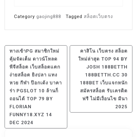
Category
gaojing888
Tagged
สล็อตเว็บตรง
แนะแนว
ทางเข้าPG สมาชิกใหม่
คาสิโน เว็บตรง สล็อต
คุ้มจัดเต็ม ดาวน์โหลด
ใหม่ล่าสุด TOP 94 BY
เรื่อง
พีจีสล็อต เว็บสล็อตแตก
JOSH 188BETTH
ง่ายสล็อต ยิงปลา แทง
188BETTH.CC 30
หวย กีฬา ป๊อกเด้ง บาคา
188BET เว็บแจกหนัก
ร่า PGSLOT 10 ล้านก็
สมัครสล็อต รับเครดิต
ถอนได้ TOP 79 BY
ฟรี ไม่มีเงื่อนไข มีนา
FLORIAN
2025
FUNNY18.XYZ 14
DEC 2024