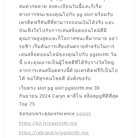
สมควรพลาด ลงทะเบียนวันนี้และก็เริ่ม
ทางการชนะของคุณไปกับ pg slot พร้อมรับ
เครดิตฟรีทันทีที่สามารถถอนเงินได้จริง และ
บันเทิงใจไปกับการเล่นสล็อตออนไลน์ที่มี
คุณภาพสูงสุดและก็โอกาสชนะที่มากมาย อย่า
รอช้า เริ่มต้นการเสี่ยงอันตรายสำหรับในการ
เล่นสล็อตออนไลน์ของคุณไปกับ pgslotth วัน
นี้ และคุณอาจเป็นผู้โชคดีที่ได้รับรางวัลใหญ่
จากการเล่นสล็อตตรงนี้ด้วยเครดิตฟรีก็เป็นไป
ได้ ขอให้ทุกคนโชคดี มั่งคั่งขอรับ
เว็บตรง slot pg slot pgslotth.me 30
กันยายน 2024 Caryn คาสิโน สล็อตpgที่ดีที่สุด
Top 75
ขอขอบพระคุณreference
pgslot
https://bit.ly/pgslotth-me
https://rebrand.ly/pgslotth-me