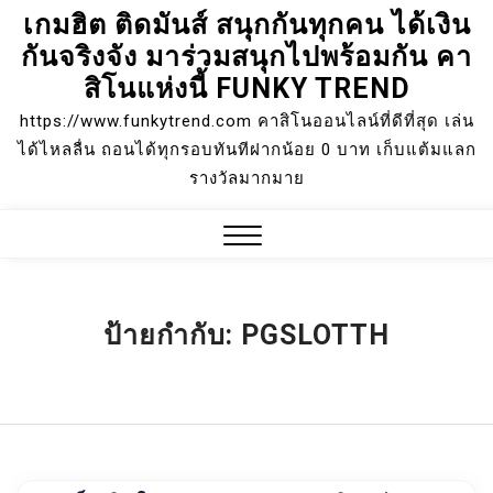
Skip
เกมฮิต ติดมันส์ สนุกกันทุกคน ได้เงิน
to
กันจริงจัง มาร่วมสนุกไปพร้อมกัน คา
content
สิโนแห่งนี้ FUNKY TREND
https://www.funkytrend.com คาสิโนออนไลน์ที่ดีที่สุด เล่น
ได้ไหลลื่น ถอนได้ทุกรอบทันทีฝากน้อย 0 บาท เก็บแต้มแลก
รางวัลมากมาย
Close
Menu
ป้ายกำกับ:
PGSLOTTH