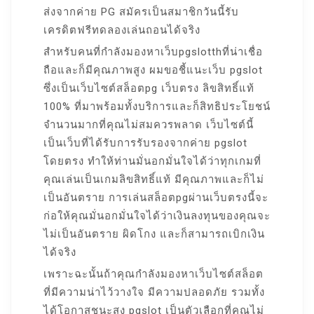
ส่งจากค่าย PG สมัครเป็นสมาชิกวันนี้รับ
เครดิตฟรีทดลองเล่นถอนได้จริง
สำหรับคนที่กำลังมองหาเว็บpgslotthที่น่าเชื่อ
ถือและก็มีคุณภาพสูง ผมขอชี้แนะเว็บ pgslot
ซึ่งเป็นเว็บไซต์สล็อตpg เว็บตรง ลิขสิทธิ์แท้
100% ที่มาพร้อมทั้งบริการและก็สิทธิประโยชน์
จำนวนมากที่คุณไม่สมควรพลาด เว็บไซต์นี้
เป็นเว็บที่ได้รับการรับรองจากค่าย pgslot
โดยตรง ทำให้ท่านมั่นอกมั่นใจได้ว่าทุกเกมที่
คุณเล่นเป็นเกมลิขสิทธิ์แท้ มีคุณภาพและก็ไม่
เป็นอันตราย การเล่นสล็อตpgผ่านเว็บตรงนี้จะ
ก่อให้คุณมั่นอกมั่นใจได้ว่าเงินลงทุนของคุณจะ
ไม่เป็นอันตราย ผิดโกง และก็สามารถเบิกเงิน
ได้จริง
เพราะฉะนั้นถ้าคุณกำลังมองหาเว็บไซต์สล็อต
ที่มีความน่าไว้วางใจ มีความปลอดภัย รวมทั้ง
ได้โอกาสชนะสูง pgslot เป็นตัวเลือกที่คุณไม่