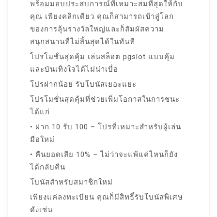
พร้อมมอบประสบการณ์ที่เหมาะสมที่สุดให้กับ
คุณ เพียงคลิกเดียว คุณก็สามารถเข้าสู่โลก
ของการลุ้นรางวัลใหญ่และก็สัมผัสความ
สนุกสนานที่ไม่สิ้นสุดได้ในทันที
โปรโมชั่นสุดคุ้ม เล่นสล็อต pgslot แบบคุ้ม
และบันเทิงใจได้ไม่น่าเบื่อ
โปรฝากน้อย รับโบนัสเยอะแยะ
โปรโมชั่นสุดคุ้มที่ช่วยเพิ่มโอกาสในการชนะ
ได้แก่
• ฝาก 10 รับ 100 – โปรที่เหมาะสำหรับผู้เล่น
มือใหม่
• คืนยอดเสีย 10% – ไม่ว่าจะแพ้แค่ไหนก็ยัง
ได้กลับคืน
โบนัสสำหรับสมาชิกใหม่
เพียงแค่ลงทะเบียน คุณก็มีสิทธิ์รับโบนัสพิเศษ
ดังเช่น