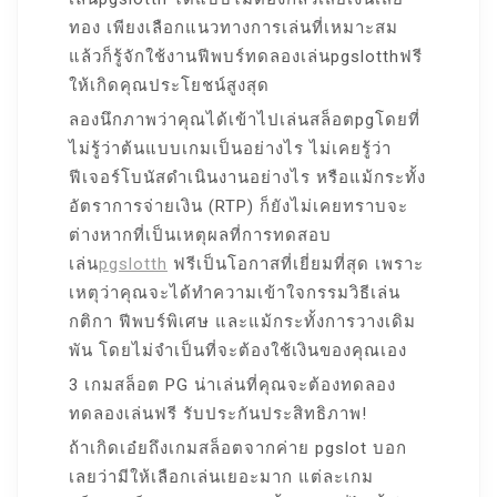
ทอง เพียงเลือกแนวทางการเล่นที่เหมาะสม
แล้วก็รู้จักใช้งานฟีพบร์ทดลองเล่นpgslotthฟรี
ให้เกิดคุณประโยชน์สูงสุด
ลองนึกภาพว่าคุณได้เข้าไปเล่นสล็อตpgโดยที่
ไม่รู้ว่าต้นแบบเกมเป็นอย่างไร ไม่เคยรู้ว่า
ฟีเจอร์โบนัสดำเนินงานอย่างไร หรือแม้กระทั้ง
อัตราการจ่ายเงิน (RTP) ก็ยังไม่เคยทราบจะ
ต่างหากที่เป็นเหตุผลที่การทดสอบ
เล่น
pgslotth
ฟรีเป็นโอกาสที่เยี่ยมที่สุด เพราะ
เหตุว่าคุณจะได้ทำความเข้าใจกรรมวิธีเล่น
กติกา ฟีพบร์พิเศษ และแม้กระทั้งการวางเดิม
พัน โดยไม่จำเป็นที่จะต้องใช้เงินของคุณเอง
3 เกมสล็อต PG น่าเล่นที่คุณจะต้องทดลอง
ทดลองเล่นฟรี รับประกันประสิทธิภาพ!
ถ้าเกิดเอ๋ยถึงเกมสล็อตจากค่าย pgslot บอก
เลยว่ามีให้เลือกเล่นเยอะมาก แต่ละเกม