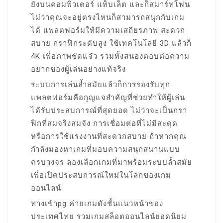
ยังบนคอมพิวเตอร์ แท็บเล็ต และก็สมาร์ทโฟน
ไม่ว่าคุณจะอยู่ตรงไหนก็สามารถสนุกกับเกม
ได้ แพลตฟอร์มให้มีความเสถียรภาพ สะดวก
สบาย กราฟิกระดับสูง ใช้เทคโนโลยี 3D แล้วก็
4K เพื่อภาพชัดแจ๋ว รวมทั้งสนองตอบต่อความ
อยากของผู้เล่นอย่างแท้จริง
ระบบการเล่นล้ำสมัยแล้วก็การรองรับทุก
แพลตฟอร์มคือกุญแจสำคัญที่ช่วยทำให้ผู้เล่น
ได้รับประสบการณ์ที่สุดยอด ไม่ว่าจะเป็นกรา
ฟิกที่สมจริงสมจัง การเชื่อมต่อที่ไม่มีสะดุด
หรือการใช้แรงงานที่สะดวกสบาย ถ้าหากคุณ
กำลังมองหาเกมที่มอบความสนุกสนานแบบ
ครบวงจร ลองเลือกเกมที่มาพร้อมระบบล้ำสมัย
เพื่อเปิดประสบการณ์ใหม่ในโลกของเกม
ออนไลน์
ทางเข้าpg ค่ายเกมดังชั้นแนวหน้าของ
ประเทศไทย รวมเกมสล็อตออนไลน์ยอดนิยม