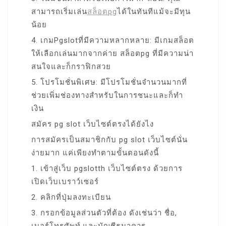
สามารถเริ่มเล่น
สล็อตpg
ได้ในทันทีแม้จะมีทุน
น้อย
4. เกมPgslotที่มีความหลากหลาย: มีเกมสล็อต
ให้เลือกเล่นมากจากค่าย สล็อตpg ที่มีความน่า
สนใจและก็กราฟิกสวย
5. โปรโมชั่นพิเศษ: มีโปรโมชั่นจำนวนมากที่
ช่วยเพิ่มช่องทางสำหรับในการชนะและก็ทำ
เงิน
สมัคร pg slot เว็บไซต์ตรงได้ยังไง
การสมัครเป็นสมาชิกกับ pg slot เว็บไซต์นั่น
ง่ายมาก แค่เพียงทำตามขั้นตอนดังนี้
1. เข้าสู่เว็บ pgslotth เว็บไซต์ตรง ด้วยการ
เปิดเว็บเบราว์เซอร์
2. คลิกที่ปุ่มลงทะเบียน
3. กรอกข้อมูลส่วนตัวที่ต้อง ดังเช่นว่า ชื่อ,
เบอร์โทรศัพท์,และบัญชีธนาคาร