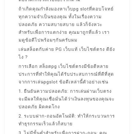
ถ้าเกิดคุณกำลังมองหาเว็บpg slotที่ตอบโจทย์
ทุกความจำเป็นของคุณ ทั้งในเรื่องความ
ปลอดภัย ความสบายสบาย แล้วก็จังหวะ
สำหรับเพื่อการแตกง่าย คุณมาถูกที่แล้ว เรา
มดูข้อดีไปพร้อมๆกันครับผม
เล่นสล็อตกับค่าย PG เว็บแท้ เว็บไซต์ตรง ดียัง
ไง ?
การเลือก สล็อตpg เว็บไซต์ตรงมีข้อดีหลาย
ประการที่ทำให้คุณได้รับประสบการณ์ที่ดีที่สุด
จากการเล่นpgslot ข้อดีเหล่านี้ตัวอย่างเช่น
1. ยืนยันความปลอดภัย: การเล่นผ่านเว็บตรง
จะมีผลให้คุณเชื่อมั่นได้ว่าเงินลงทุนของคุณจะ
ปลอดภัย ผิดคดโกง
2. ระบบฝาก-ถอนอัตโนมัติ: ทำให้กระบวนการ
ทำธุรกรรมเร็วแล้วก็สบาย
3. ไม่มีขั้นต่ำสำหรับเพื่อการฝาก-ถอน: คุณ