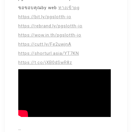
ขอขอบคุณby web
ทางเข้าpg
https://bit.ly/pgslotth-io
https://rebrand.ly/pgslotth-io
https://wow.in.th/pgslotth-io
https://cutt.ly/Fe2uwjnA
https://shorturl.asia/YT7KN
https://t.co/jXB0dSwR8z
…