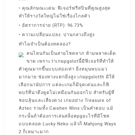
• คุณลักษณะเด่น: ฟีเจอร์ฟรีสปินที่คูณสูงสุด
ทำให้รางวัลใหญ่ไม่ใช่เรื่องไกลตัว
• อัตราการจ่าย (RTP): 96.73%
• ความเปลี่ยนแปลง: ปานกลางถึงสูง
ทำไมจำเป็นต้องทดลอง?
คนไหนกันเป็นสายโชคลาภ ห้ามพลาดเด็ด
ขาด เพราะว่าเกมpgslotนี้มีฟีเจอร์ที่ทำให้
ตัวคูณมากขึ้นแบบสองเท่า ยิ่งหมุนพบแมว
มากมาย ช่องทางแตกยิ่งสูง เกมpgslotth มีให้
เลือกนานัปการ แต่ละเกมก็มีจุดเด่นและก็ฟี
พบร์ที่น่าดึงดูดไม่เหมือนกันออกไป สำหรับผู้ที่
ชอบลุ้นและเสี่ยงดวง เกมอย่าง Treasure of
Aztec รวมทั้ง Caishen Wins เป็นคำตอบ แม้
กระนั้นถ้าต้องการเล่นสล็อตpgอะไรที่มีโชค
แบบตลอด Lucky Neko แล้วก็ Mahjong Ways
2 ก็เหมาะมาก