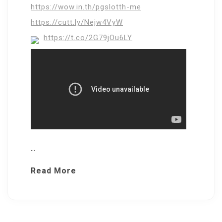
https://wow.in.th/pgslotth-me
https://cutt.ly/Nejw4VyW
https://t.co/2G79jOu6LY
…
Read More