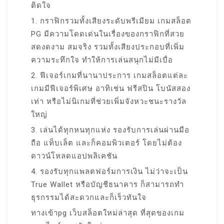
ติดใจ
1. กราฟิกรวมทั้งเสียงระดับพรีเมียม เกมสล็อต
PG มีความโดดเด่นในเรื่องของกราฟิกที่สวย
สดงดงาม สมจริง รวมทั้งเสียงประกอบที่เพิ่ม
ความระทึกใจ ทำให้การเล่นสนุกไม่มีเบื่อ
2. ฟีเจอร์เกมที่นานาประการ เกมสล็อตแต่ละ
เกมมีฟีเจอร์พิเศษ อาทิเช่น ฟรีสปิน โบนัสสอง
เท่า หรือไม่นิเกมที่ช่วยเพิ่มจังหวะชนะรางวัล
ใหญ่
3. เล่นได้ทุกหนทุกแห่ง รองรับการเล่นผ่านมือ
ถือ แท็บเล็ต และก็คอมพิวเตอร์ โดยไม่ต้อง
ดาวน์โหลดแอปพลิเคชัน
4. รองรับทุกแพลตฟอร์มการเงิน ไม่ว่าจะเป็น
True Wallet หรือบัญชีธนาคาร ก็สามารถทำ
ธุรกรรมได้สะดวกและก็เร็วทันใจ
ทางเข้าpg เว็บสล็อตใหม่ล่าสุด ที่สุดของเกม