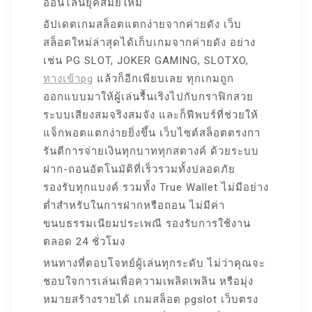
ออนไลน์ยุคสมัยใหม่
อัปเดตเกมสล็อตแตกง่ายจากค่ายดัง เว็บ
สล็อตใหม่ล่าสุดได้เก็บเกมจากค่ายดัง อย่าง
เช่น PG SLOT, JOKER GAMING, SLOTXO,
ทางเข้าpg
แล้วก็อีกเพียบเลย ทุกเกมถูก
ออกแบบมาให้ผู้เล่นรื้นเริงไปกับกราฟิกสวย
ระบบเสียงสมจริงสมจัง และก็ฟีพบร์ที่ช่วยให้
แจ็กพอตแตกง่ายยิ่งขึ้น เว็บไซต์สล็อตตรงกา
รันตีการจ่ายเงินทุกบาททุกสตางค์ ด้วยระบบ
ฝาก-ถอนอัตโนมัติที่เร็วรวมทั้งปลอดภัย
รองรับทุกแบงค์ รวมทั้ง True Wallet ไม่มีอย่าง
ต่ำสำหรับในการฝากหรือถอน ไม่มีค่า
ขนบธรรมเนียมประเพณี รองรับการใช้งาน
ตลอด 24 ชั่วโมง
หนทางที่ตอบโจทย์ผู้เล่นทุกระดับ ไม่ว่าคุณจะ
ชอบใจการเล่นเพื่อความเพลิดเพลิน หรือมุ่ง
หมายสร้างรายได้ เกมสล็อต pgslot เว็บตรง