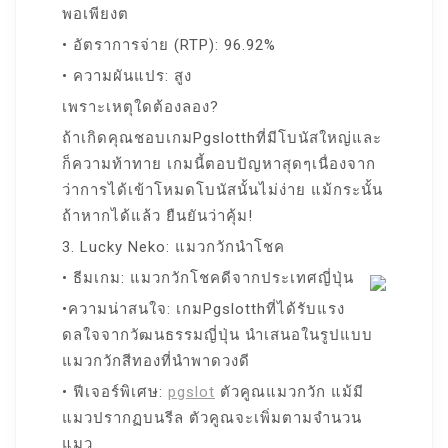
พอเพียงต
• อัตราการจ่าย (RTP): 96.92%
• ความผันแปร: สูง
เพราะเหตุใดต้องลอง?
ถ้าเกิดคุณชอบเกมPgslotthที่มีโบนัสใหญ่และ
ก็ความท้าทาย เกมนี้ตอบปัญหาสุดๆเนื่องจาก
ว่าการได้เข้าโหมดโบนัสนั้นไม่ง่าย แม้กระนั้น
ถ้าหากได้แล้ว ยืนยันว่าคุ้ม!
3. Lucky Neko: แมวกวักนำโชค
• ธีมเกม: แมวกวักโชคดีจากประเทศญี่ปุ่น
•ความน่าสนใจ: เกมPgslotthที่ได้รับแรง
ดลใจจากวัฒนธรรมญี่ปุ่น นำเสนอในรูปแบบ
แมวกวักสีทองที่นำพาดวงดี
• ฟีเจอร์พิเศษ:
pgslot
ตัวคูณแมวกวัก แม้มี
แมวปรากฏบนรีล ตัวคูณจะเพิ่มตามจำนวน
แมว