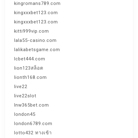
kingromans789.com
kingxxxbet123.com
kingxxxbet123.com
kitti999vip.com
lala55-casino.com
lalikabetsgame.com
lcbet444.com
lion123สล็อต
lionth168.com
live22
live22slot
lnw365bet.com
london45
london6789.com
lotto432 ทางเข้า