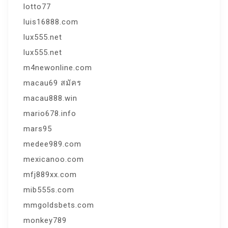
lotto77
luis16888.com
lux555.net
lux555.net
m4newonline.com
macau69 สมัคร
macau888.win
mario678.info
mars95
medee989.com
mexicanoo.com
mfj889xx.com
mib555s.com
mmgoldsbets.com
monkey789