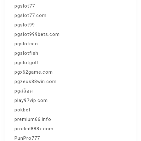
pgslot77
pgslot77.com
pgslot99
pgslot999bets.com
pgslotceo
pgslotfish
pgslotgolf
pgx62game.com
pgzeus88win.com
pgสล็อต
play97vip.com
pokbet
premium66.info
proded888x.com
PunPro777