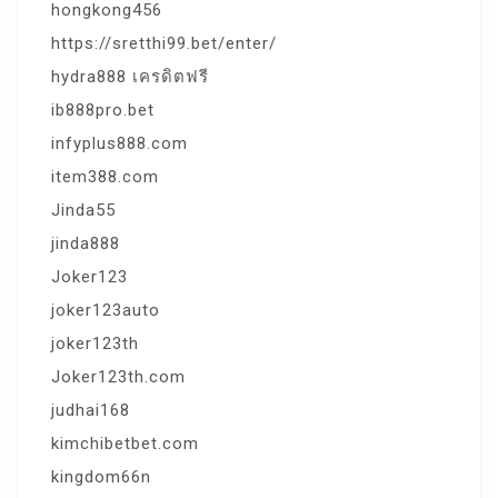
hongkong456
https://sretthi99.bet/enter/
hydra888 เครดิตฟรี
ib888pro.bet
infyplus888.com
item388.com
Jinda55
jinda888
Joker123
joker123auto
joker123th
Joker123th.com
judhai168
kimchibetbet.com
kingdom66n