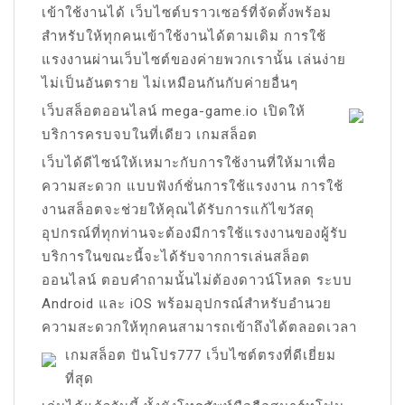
เข้าใช้งานได้ เว็บไซต์บราวเซอร์ที่จัดตั้งพร้อม
สำหรับให้ทุกคนเข้าใช้งานได้ตามเดิม การใช้
แรงงานผ่านเว็บไซต์ของค่ายพวกเรานั้น เล่นง่าย
ไม่เป็นอันตราย ไม่เหมือนกันกับค่ายอื่นๆ
เว็บสล็อตออนไลน์ mega-game.io เปิดให้
บริการครบจบในที่เดียว เกมสล็อต
เว็บได้ดีไซน์ให้เหมาะกับการใช้งานที่ให้มาเพื่อ
ความสะดวก แบบฟังก์ชั่นการใช้แรงงาน การใช้
งานสล็อตจะช่วยให้คุณได้รับการแก้ไขวัสดุ
อุปกรณ์ที่ทุกท่านจะต้องมีการใช้แรงงานของผู้รับ
บริการในขณะนี้จะได้รับจากการเล่นสล็อต
ออนไลน์ ตอบคำถามนั้นไม่ต้องดาวน์โหลด ระบบ
Android และ iOS พร้อมอุปกรณ์สำหรับอำนวย
ความสะดวกให้ทุกคนสามารถเข้าถึงได้ตลอดเวลา
เกมสล็อต ปันโปร777 เว็บไซต์ตรงที่ดีเยี่ยม
ที่สุด