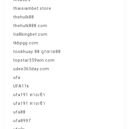
thaisiambet.store
thehulk88
thehulk888.com
tia8kingbet.com
tkbpgg.com
tookhuay 88 ถูกหวย88
topstar359win.com
udee365day.com
ufa
UFA11k
ufa191 ทางเข้า
ufa191 ทางเข้า
ufa88
ufa8997