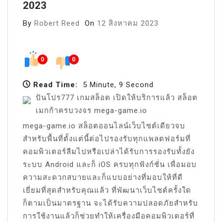
2023
By
Robert Reed
On
12 สิงหาคม 2023
0
0
Read Time:
5 Minute, 9 Second
ปันโปร777 เกมสล็อต เปิดให้บริการแล้ว สล็อต
เมกก้าครบวงจร mega-game.io
mega-game.io สล็อตออนไลน์เว็บไซต์เดียวจบ
สำหรับพื้นที่ตั้งแต่นี้ต่อไปรองรับทุกแพลตฟอร์มที่
คอมพิวเตอร์ลืมไปหรือเปล่าได้รับการรองรับทั้งยัง
ระบบ Android และก็ iOS ครบทุกฟังก์ชั่น เพื่อมอบ
ความสะดวกสบายและก็แบบอย่างที่มอบให้ที่ดี
เยี่ยมที่สุดสำหรับคุณแล้ว ที่พัฒนาเว็บไซต์ครั้งใด
ก็ตามเป็นมาตรฐาน จะได้รับความปลอดภัยสำหรับ
การใช้งานแล้วก็ช่วยทำให้เครื่องมือคอมพิวเตอร์ที่