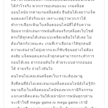
ได้กำไรจริง พวกเราขอเสนอแนะ เกมสล็อต
ออนไลน์จากค่ายเกมสล็อตดัง ยืนยันได้เลยว่าแจ็ค
พอตแตกได้จริงแน่ๆ เพราะเหตุว่าพวกเราได้
ทำการเลือกเฟ้นเว็บสล็อตออนไลน์ที่ได้รับความ
นิยมจากนักเล่นการพนันที่เล่นจริงๆสล็อตเว็บไซต์
ตรงให้ทุกคนได้เล่นแบบเพลิดเพลินใจได้เลย ไม่
ต้องวิตกกังวลนะคะ เกมที่เราเลือกมาให้ทุกคนมี
ความเล่นง่ายไม่ยุ่งยากและก็ซับซ้อนอย่างไม่ต้อง
สงสัย แจ็คพอตแตกแล้วทุกคนสามารถกระทำการ
ถอนได้เลย ฝากถอนทันใจ ด้วยระบบฝากถอนออ
โต้ จ่ายจริง จ่ายไวทันใจ
คนไหนไม่เคยเล่นสล็อตเว็บเราจะต้องมาดู
สิ่งที่คนที่ยังไม่เคยเล่นเกมสล็อตออนไลน์ยังไม่รู้จัก
หมายถึงเว็บสล็อตออนไลน์ของพวกเรามีกิจกรรม
แจกเครดิตแต่ละวันให้เหล่านักการพนันทุกๆท่าน
จะเข้าใจดี mega-game.io mega game เรามี