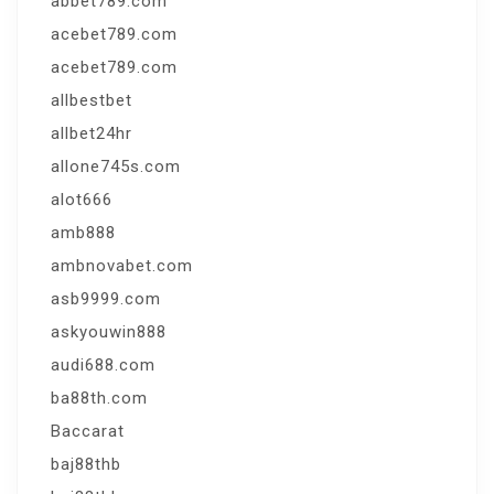
abbet789.com
acebet789.com
acebet789.com
allbestbet
allbet24hr
allone745s.com
alot666
amb888
ambnovabet.com
asb9999.com
askyouwin888
audi688.com
ba88th.com
Baccarat
baj88thb