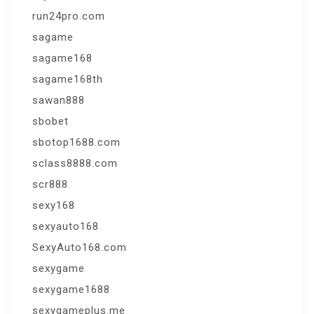
run24pro.com
sagame
sagame168
sagame168th
sawan888
sbobet
sbotop1688.com
sclass8888.com
scr888
sexy168
sexyauto168
SexyAuto168.com
sexygame
sexygame1688
sexygameplus.me