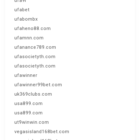
ufa9r
ufabet
ufabombx
ufaheno88.com
ufamnn.com
ufanance789.com
ufasocietyth.com
ufasocietyth.com
ufawinner
ufawinner99bet.com
uk369clubs.com
usa899.com
usa899.com
ut9winwin.com
vegasisland168bet.com