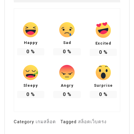
Happy
Sad
Excited
0
%
0
%
0
%
Sleepy
Angry
Surprise
0
%
0
%
0
%
Category
เกมสล็อต
Tagged
สล็อตเว็บตรง