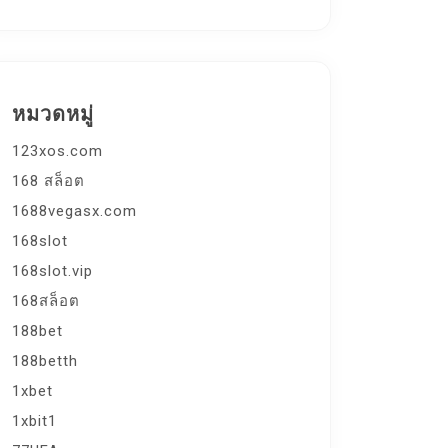
หมวดหมู่
123xos.com
168 สล็อต
1688vegasx.com
168slot
168slot.vip
168สล็อต
188bet
188betth
1xbet
1xbit1