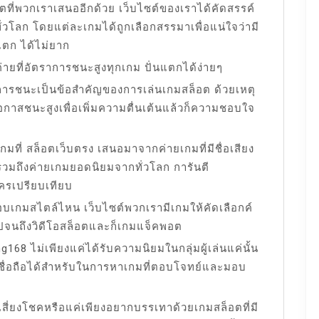
ที่พวกเราเสนออีกด้วย เว็บไซต์ของเราได้คัดสรรค์
วโลก โดยแต่ละเกมได้ถูกเลือกสรรมาเพื่อแน่ใจว่ามี
นแตก ได้ไม่ยาก
ยที่อัตราการชนะสูงทุกเกม ปั่นแตกได้ง่ายๆ
าการชนะเป็นข้อสำคัญของการเล่นเกมสล็อต ด้วยเหตุ
มีโอกาสชนะสูงเพื่อเพิ่มความตื่นเต้นแล้วก็ความชอบใจ
กมที่ สล็อตเว็บตรง เสนอมาจากค่ายเกมที่มีชื่อเสียง
วมถึงค่ายเกมยอดนิยมจากทั่วโลก การันตี
ใครเปรียบเทียบ
เกมสไตล์ไหน เว็บไซต์พวกเรามีเกมให้คัดเลือกค์
ปจนถึงวิดีโอสล็อตและก็เกมแจ็คพอต
g168 ไม่เพียงแค่ได้รับความนิยมในกลุ่มผู้เล่นแค่นั้น
รถเชื่อถือได้สำหรับในการหาเกมที่ตอบโจทย์และมอบ
การเสี่ยงโชคหรือแค่เพียงอยากบรรเทาด้วยเกมสล็อตที่มี