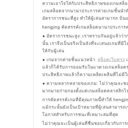
ความเอาใจใส่กับประสิทธิภาพของเกมสล็อต
เกมสล็อตจากนานาประการค่ายเกมชั้นนำทั่
อัตราการชนะที่สูง ทำให้ผู้เล่นสามารถ ปั่
hengjing คัดสรรค์เกมสล็อตนานาประการค่า
● อัตราการชนะสูง: เราทราบกันอยู่แล้วว่
นั้น เราจึงเป็นจริงเป็นจังที่จะเสนอเกมที่
ให้กับผู้เล่น
● เกมจากค่ายชั้นแนวหน้า:
สล็อตเว็บตรง
เ
แล้วก็ได้รับการยอมรับในแวดวงเกมสล็อตร
ประสิทธิภาพแล้วก็ความเพลิดเพลินที่ไม่มี
● ความหลากหลายของเกม: ไม่ว่าคุณจะชอบ
มากมายก่ายกองตั้งแต่เกมสล็อตคลาสสิกไ
การคัดสรรค์เกมที่มีคุณภาพนี้ทำให้ hengjin
แม้กระนั้นยังเป็นเป้าหมายที่ผู้เล่นสามา
โอกาสสำหรับการชนะที่เหมาะสมที่สุด
ไม่ว่าคุณจะเป็นผู้เล่นที่ชื่นชอบเกี่ยวกับ