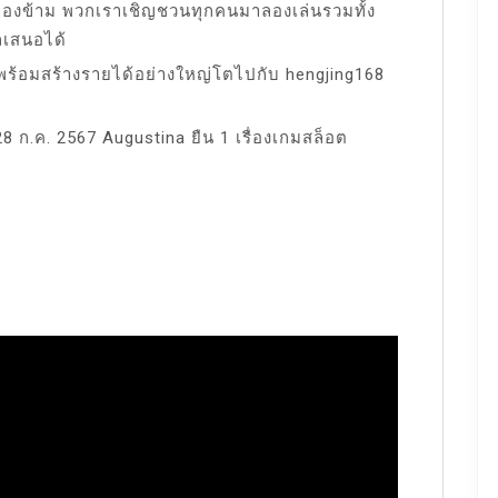
รมองข้าม พวกเราเชิญชวนทุกคนมาลองเล่นรวมทั้ง
ถเสนอได้
พร้อมสร้างรายได้อย่างใหญ่โตไปกับ hengjing168
8 ก.ค. 2567 Augustina ยืน 1 เรื่องเกมสล็อต