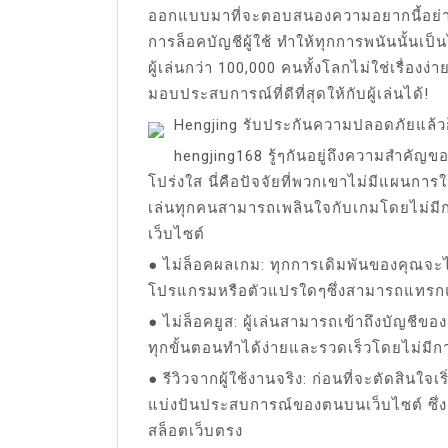
ออกแบบมาที่จะตอบสนองความอยากนี้อย่างเ
การล็อคบัญชีผู้ใช้ ทำให้ทุกการพนันนั้นเป
ผู้เล่นกว่า 100,000 คนทั้งโลกไม่ใช่เรื่องง
มอบประสบการณ์ที่ดีที่สุดให้กับผู้เล่นได้!
Hengjing รับประกันความปลอดภัยแล้วก
hengjing168 รู้ๆกันอยู่ถึงความสำคัญข
โปร่งใส นี่คือปัจจัยที่พวกเขาไม่มีแผนการใ
เล่นทุกคนสามารถเพลินใจกับเกมโดยไม่มี
เว็บไซต์
● ไม่ล็อคผลเกม: ทุกการเดิมพันของคุณจะไ
โปรแกรมหรือตัวแปรใดๆซึ่งสามารถแทรก
● ไม่ล็อคยูส: ผู้เล่นสามารถเข้าถึงบัญชีของ
ทุกขั้นตอนทำได้ง่ายและรวดเร็วโดยไม่มีก
● รีวิวจากผู้ใช้งานจริง: ก่อนที่จะตัดสินใจเร
แบ่งปันประสบการณ์ของตนบนเว็บไซต์ ซึ
สล็อตเว็บตรง