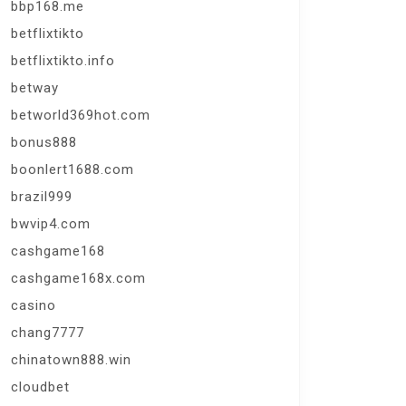
bbp168.me
betflixtikto
betflixtikto.info
betway
betworld369hot.com
bonus888
boonlert1688.com
brazil999
bwvip4.com
cashgame168
cashgame168x.com
casino
chang7777
chinatown888.win
cloudbet