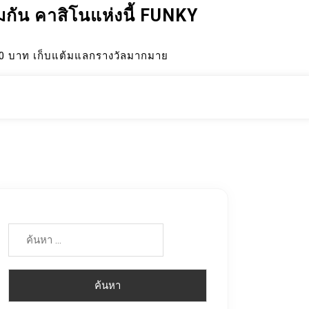
อมกัน คาสิโนแห่งนี้ FUNKY
อย 0 บาท เก็บแต้มแลกรางวัลมากมาย
ค้นหา
สำหรับ: