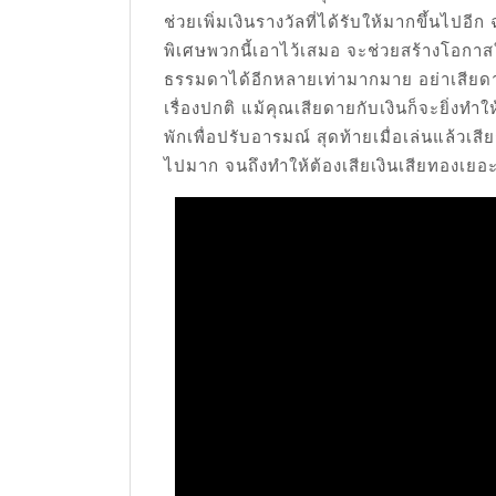
ช่วยเพิ่มเงินรางวัลที่ได้รับให้มากขึ้นไปอ
พิเศษพวกนี้เอาไว้เสมอ จะช่วยสร้างโอกา
ธรรมดาได้อีกหลายเท่ามากมาย อย่าเสียดายก
เรื่องปกติ แม้คุณเสียดายกับเงินก็จะยิ่งท
พักเพื่อปรับอารมณ์ สุดท้ายเมื่อเล่นแล้วเ
ไปมาก จนถึงทำให้ต้องเสียเงินเสียทองเยอะ