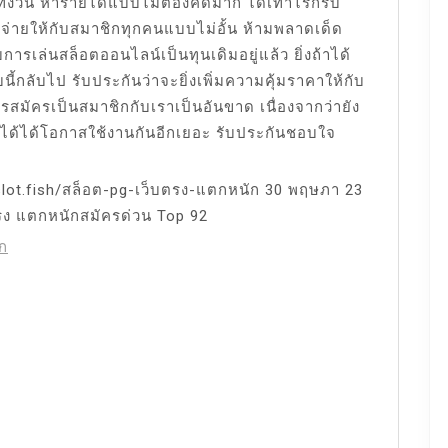
ั้งวัน หารายได้แบบไม่ต้องคิดมาก ได้เท่าไรก็รับ
อมจ่ายให้กับสมาชิกทุกคนแบบไม่อั้น ห้ามพลาดเด็ด
อบการเล่นสล็อตออนไลน์เป็นทุนเดิมอยู่แล้ว ยิ่งถ้าได้
ี้กลับไป รับประกันว่าจะยิ่งเพิ่มความคุ้มราคาให้กับ
สมัครเป็นสมาชิกกับเราเป็นอันขาด เนื่องจากว่ายัง
กได้ได้โอกาสใช้งานกันอีกเยอะ รับประกันชอบใจ
slot.fish/สล็อต-pg-เว็บตรง-แตกหนัก 30 พฤษภา 23
รง แตกหนักสมัครด่วน Top 92
ก