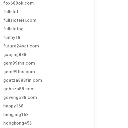
fox689ok.com
fullslot
fullsloteiei.com
fullslotpg
funny18
future24bet.com
gaojing888
gem99ths.com
gem99ths.com
goatza888fin.com
gobaza88.com
gowingo88.com
happy168
hengjing168
hongkong456