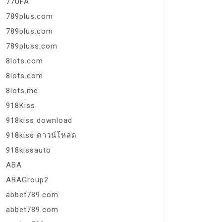
77UFA
789plus.com
789plus.com
789pluss.com
8lots.com
8lots.com
8lots.me
918Kiss
918kiss download
918kiss ดาวน์โหลด
918kissauto
ABA
ABAGroup2
abbet789.com
abbet789.com