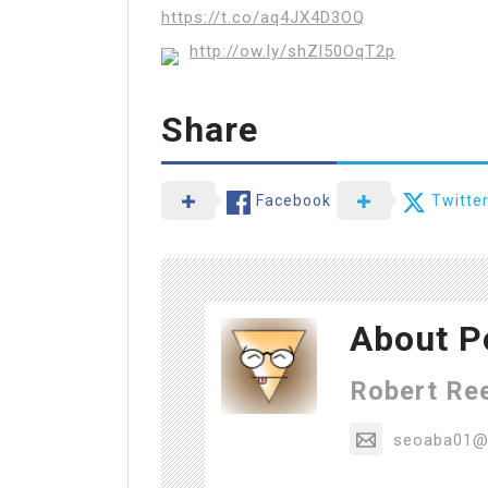
https://t.co/aq4JX4D3OQ
http://ow.ly/shZl50OqT2p
Share
Facebook
Twitte
About P
Robert Re
seoaba01@