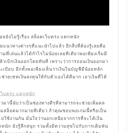
ยังไม่รู้เรื่อง สล็อตเว็บตรง แตกหนัก
วทางต่างๆที่แนะนำไปแล้ว อีกสิ่งที่ต้องรู้เลยคือ
มที่เล่นแล้วได้กำไรไม่น้อยเลยทีเดียวพอเพียงเริ่มมี
่นแล้วเบิกเงินออกโดยทันที เพราะว่าการถอนเงินออกมา
บียบ อีกทั้งพอเพียงเห็นว่าเงินในบัญชีมีน้อยหลัก
ช่วยเซฟเงินลงทุนให้กับตัวเองได้ดีมาก เอาเงินที่ได้
เว็บตรง แตกหนัก
าวมานี้นับว่าเป็นช่องทางดีๆที่สามารถจะช่วยเพิ่มผล
มสล็อตมากมายทีเดียว ถ้าคุณชอบพอเกมนี้หรือเป็น
ปใช้งานกัน มั่นใจว่านอกเหนือจากการที่จะได้เงิน
ัก ยังรู้สึกสนุก รวมทั้งมีความสุขไปกับการเดิมพัน