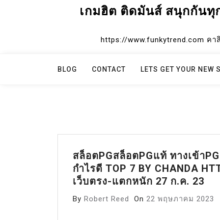
Skip
เกมฮิต ติดมันส์ สนุกกันท
to
content
https://www.funkytrend.com คาสิ
BLOG
CONTACT
LETS GET YOUR NEW S
สล็อตPGสล็อตPGแท้ ทางเข้าP
กำไรดี TOP 7 BY CHANDA HT
เว็บตรง-แตกหนัก 27 ก.ค. 23
By
Robert Reed
On
22 พฤษภาคม 2023