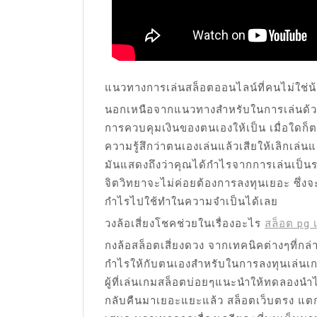
แนวทางการเล่นสล็อตออนไลน์ที่คนไม่ใช่น้อย
นอกเหนือจากแนวทางสำหรับในการเล่นด้วยแน
การควบคุมเงินของตนเองให้เป็น เมื่อใดก็ตา
ความรู้สึกว่าตนเองเล่นแล้วเสียให้เลิกเล
มันแสดงถึงว่าคุณได้กำไรจากการเล่นเป็นระเ
จิตวิทยาจะไม่ค่อยต้องการลงทุนเยอะ ซึ่งจะ
กำไรไปใช้ทำในความจำเป็นได้เลย
วงล้อเสี่ยงโชคช่วยในเรื่องอะไร
สล็อต pg 
กงล้อสล็อตเสี่ยงดวง จากเทคนิคต่างๆที่กล่
กำไรให้กับตนเองสำหรับในการลงทุนเล่นเก
ผู้ที่เล่นเกมสล็อตบ่อยๆแนะนำให้ทดลองนำไ
กลับคืนมาเยอะแยะแล้ว สล็อตเว็บตรง แตกหน