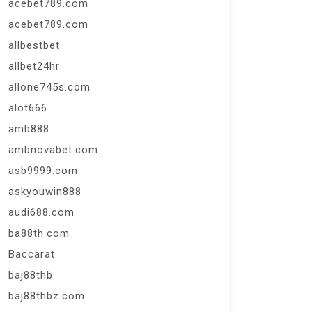
acebet789.com
acebet789.com
allbestbet
allbet24hr
allone745s.com
alot666
amb888
ambnovabet.com
asb9999.com
askyouwin888
audi688.com
ba88th.com
Baccarat
baj88thb
baj88thbz.com