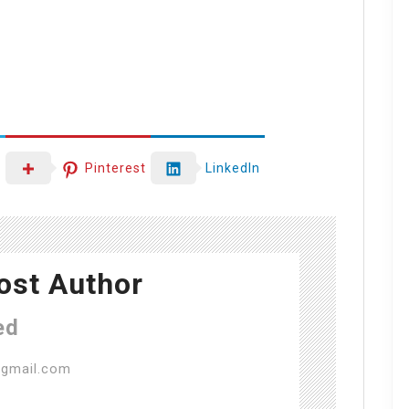
r
Pinterest
LinkedIn
ost Author
ed
gmail.com