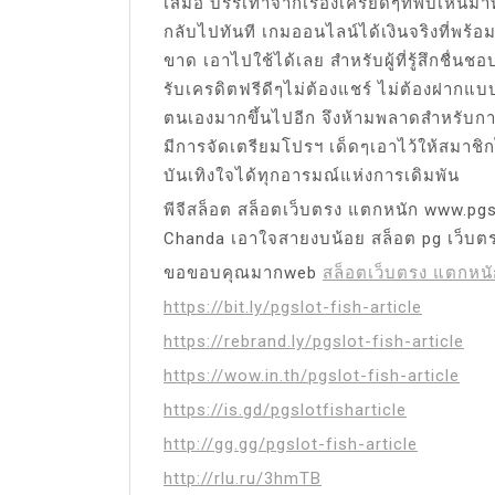
เสมอ บรรเทาจากเรื่องเครียดๆที่พบเห็นมาท
กลับไปทันที เกมออนไลน์ได้เงินจริงที่พร้
ขาด เอาไปใช้ได้เลย สำหรับผู้ที่รู้สึกชื่นช
รับเครดิตฟรีดีๆไม่ต้องแชร์ ไม่ต้องฝากแบบน
ตนเองมากขึ้นไปอีก จึงห้ามพลาดสำหรับการ
มีการจัดเตรียมโปรฯ เด็ดๆเอาไว้ให้สมาชิ
บันเทิงใจได้ทุกอารมณ์แห่งการเดิมพัน
พีจีสล็อต สล็อตเว็บตรง แตกหนัก www.pg
Chanda เอาใจสายงบน้อย สล็อต pg เว็บต
ขอขอบคุณมากweb
สล็อตเว็บตรง แตกหนั
https://bit.ly/pgslot-fish-article
https://rebrand.ly/pgslot-fish-article
https://wow.in.th/pgslot-fish-article
https://is.gd/pgslotfisharticle
http://gg.gg/pgslot-fish-article
http://rlu.ru/3hmTB