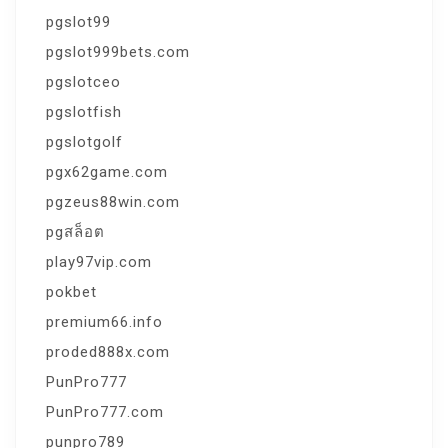
pgslot99
pgslot999bets.com
pgslotceo
pgslotfish
pgslotgolf
pgx62game.com
pgzeus88win.com
pgสล็อต
play97vip.com
pokbet
premium66.info
proded888x.com
PunPro777
PunPro777.com
punpro789