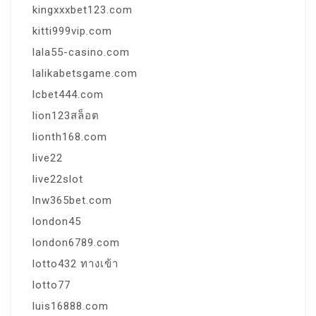
kingxxxbet123.com
kitti999vip.com
lala55-casino.com
lalikabetsgame.com
lcbet444.com
lion123สล็อต
lionth168.com
live22
live22slot
lnw365bet.com
london45
london6789.com
lotto432 ทางเข้า
lotto77
luis16888.com