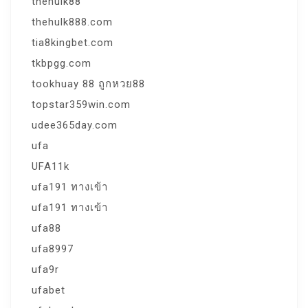
thehulk88
thehulk888.com
tia8kingbet.com
tkbpgg.com
tookhuay 88 ถูกหวย88
topstar359win.com
udee365day.com
ufa
UFA11k
ufa191 ทางเข้า
ufa191 ทางเข้า
ufa88
ufa8997
ufa9r
ufabet