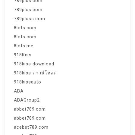
789plus.com
789plus.com
789pluss.com
8lots.com
8lots.com
8lots.me
918Kiss
918kiss download
918kiss ดาวน์โหลด
918kissauto
ABA
ABAGroup2
abbet789.com
abbet789.com
acebet789.com