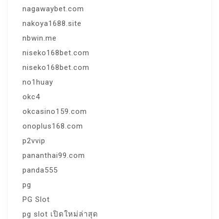
nagawaybet.com
nakoya1688.site
nbwin.me
niseko168bet.com
niseko168bet.com
no1huay
okc4
okcasino159.com
onoplus168.com
p2vvip
pananthai99.com
panda555
pg
PG Slot
pg slot เปิดใหม่ล่าสุด