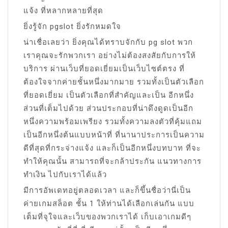
แจ้ง ที่หลากหลายที่สุด
ยิ่งรู้จัก pgslot ยิ่งรักหมดใจ
น่าเชื่อเลยว่า ยิ่งคุณได้ทราบจักกับ pg slot พวก
เราคุณจะรักพวกเรา อย่างไม่ต้องสงสัยกับการให้
บริการ ผ่านเว็บที่ยอดเยี่ยมเป็นเว็บไซต์ตรง ที่
ต้องใจจากค่ายชั้นหนึ่งมากมาย รวมทั้งเป็นตัวเลือก
ที่ยอดเยี่ยม เป็นตัวเลือกที่สำคัญและเป็น อีกหนึ่ง
ส่วนที่เต็มไปด้วย ส่วนประกอบที่น่าดึงดูดเป็นอีก
หนึ่งความพร้อมเพรียง รวมทั้งความลงตัวที่คุ้มแถม
เป็นอีกหนึ่งต้นแบบหน้าที่ ที่นานาประการเป็นความ
ดีที่สุดที่กระจ่างแจ้ง และก็เป็นอีกหนึ่งบทบาท ที่จะ
ทำให้คุณนั้น สามารถที่จะกล้าประกัน แนวทางการ
ทำเงิน ไปกับเราได้แล้ว
มีการอัพเดทอยู่ตลอดเวลา และก็ขึ้นชื่อว่านี่เป็น
ค่ายเกมสล็อต ชั้น 1 ให้ท่านได้เลือกเล่นกัน แบบ
เต็มที่จุใจและเว็บของพวกเราได้ เก็บเอาเกมดีๆ