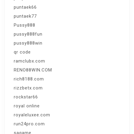
puntaek66
puntaek77
Pussy888
pussy888fun
pussy888win
qr code
ramclubx.com
RENO88WIN.COM
rich8188.com
rizzbetx.com
rockstar66
royal online
royaleluxee.com
run24pro.com
sagame