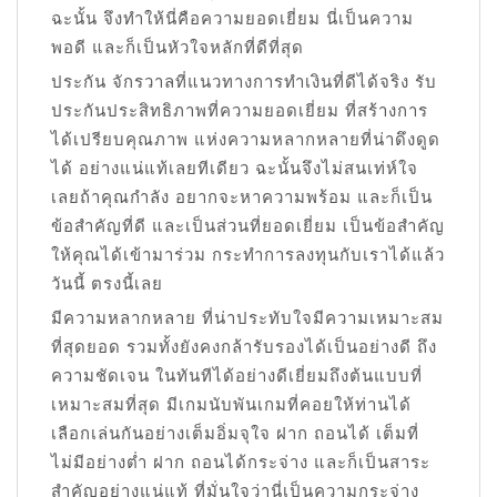
ฉะนั้น จึงทำให้นี่คือความยอดเยี่ยม นี่เป็นความ
พอดี และก็เป็นหัวใจหลักที่ดีที่สุด
ประกัน จักรวาลที่แนวทางการทำเงินที่ดีได้จริง รับ
ประกันประสิทธิภาพที่ความยอดเยี่ยม ที่สร้างการ
ได้เปรียบคุณภาพ แห่งความหลากหลายที่น่าดึงดูด
ได้ อย่างแน่แท้เลยทีเดียว ฉะนั้นจึงไม่สนเท่ห์ใจ
เลยถ้าคุณกำลัง อยากจะหาความพร้อม และก็เป็น
ข้อสำคัญที่ดี และเป็นส่วนที่ยอดเยี่ยม เป็นข้อสำคัญ
ให้คุณได้เข้ามาร่วม กระทำการลงทุนกับเราได้แล้ว
วันนี้ ตรงนี้เลย
มีความหลากหลาย ที่น่าประทับใจมีความเหมาะสม
ที่สุดยอด รวมทั้งยังคงกล้ารับรองได้เป็นอย่างดี ถึง
ความชัดเจน ในทันทีได้อย่างดีเยี่ยมถึงต้นแบบที่
เหมาะสมที่สุด มีเกมนับพันเกมที่คอยให้ท่านได้
เลือกเล่นกันอย่างเต็มอิ่มจุใจ ฝาก ถอนได้ เต็มที่
ไม่มีอย่างต่ำ ฝาก ถอนได้กระจ่าง และก็เป็นสาระ
สำคัญอย่างแน่แท้ ที่มั่นใจว่านี่เป็นความกระจ่าง