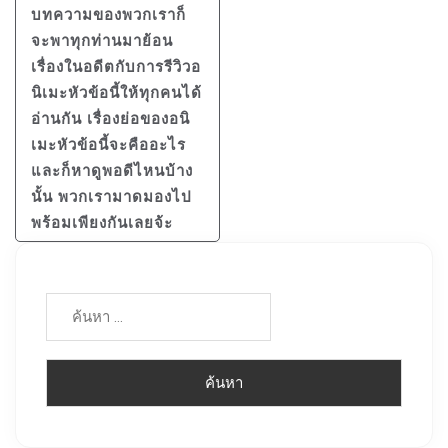
บทความของพวกเราก็
จะพาทุกท่านมาย้อน
เรื่องในอดีตกับการรีวิวอ
นิเมะหัวข้อนี้ให้ทุกคนได้
อ่านกัน เรื่องย่อของอนิ
เมะหัวข้อนี้จะคืออะไร
และก็หาดูพอดีไหนบ้าง
นั้น พวกเรามาดมองไป
พร้อมเพียงกันเลยจ้ะ
ค้นหา
สำหรับ: