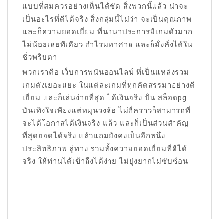
แบบที่สมควรอย่างเห็นได้ชัด สิ่งพวกนี้แล้ว น่าจะ
เป็นอะไรที่ดีได้จริง สิ่งกลุ่มนี้ไม่ว่า จะเป็นคุณภาพ
และก็ความยอดเยี่ยม ที่นานาประการมีเกมดังมาก
ไม่น้อยเลยทีเดียว กำไรมหาศาล และก็มั่งคั่งได้ใน
ชั่วพริบตา
พวกเราคือ เว็บการพนันออนไลน์ ที่เป็นแหล่งรวม
เกมดังเยอะแยะ ในแต่ละเกมที่ทุกคัดสรรมาอย่างดี
เยี่ยม และก็เล่นง่ายที่สุด ได้เงินจริง ปั่น สล็อตpg
บันเทิงใจเพียงแต่หมุนวงล้อ ไม่กี่คราวก็สามารถที่
จะได้โอกาสได้เงินจริง แล้ว และก็เป็นส่วนสำคัญ
ที่สุดยอดได้จริง แล้วแถมยังคงเป็นอีกหนึ่ง
ประสิทธิภาพ ลู่ทาง รวมทั้งความยอดเยี่ยมที่ดีได้
จริง ให้ท่านได้เข้าถึงได้ง่าย ไม่ยุ่งยากไม่ซับซ้อน