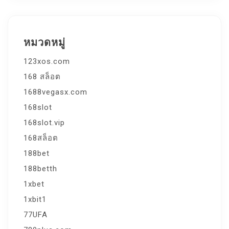
หมวดหมู่
123xos.com
168 สล็อต
1688vegasx.com
168slot
168slot.vip
168สล็อต
188bet
188betth
1xbet
1xbit1
77UFA