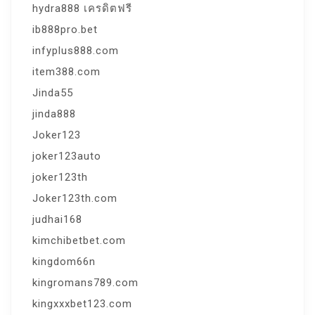
hydra888 เครดิตฟรี
ib888pro.bet
infyplus888.com
item388.com
Jinda55
jinda888
Joker123
joker123auto
joker123th
Joker123th.com
judhai168
kimchibetbet.com
kingdom66n
kingromans789.com
kingxxxbet123.com