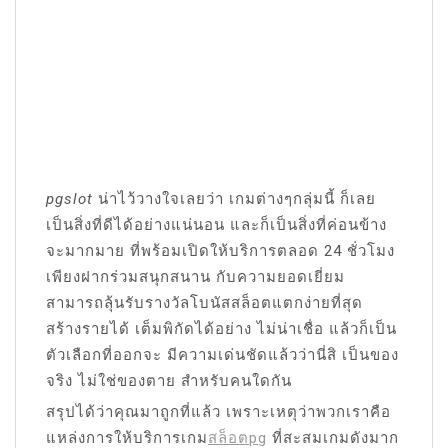
pgslot
น่าไว้วางใจเลยว่า เกมต่างๆกลุ่มนี้ ก็เลย
เป็นสิ่งที่ดีได้อย่างแน่นอน และก็เป็นสิ่งที่ค่อนข้าง
จะมากมาย ที่พร้อมเปิดให้บริการตลอด 24 ชั่วโมง
เพียงฝากร่วมสนุกสนาน กับความยอดเยี่ยม
สามารถลุ้นรับรางวัลโบนัสสล็อตแตกง่ายที่สุด
สร้างรายได้ เต็มพิกัดได้อย่าง ไม่น่าเชื่อ แล้วก็เป็น
ตัวเลือกที่ออกจะ มีความเด่นชัดแล้วว่านี่สิ เป็นของ
จริง ไม่ใช่ของตาย สำหรับคนใดกัน
สรุปได้ว่าคุณมาถูกที่แล้ว เพราะเหตุว่าพวกเราคือ
แหล่งการให้บริการเกม
สล็อตpg
ที่สะสมเกมดังมาก