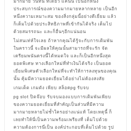
มากมาย วันที่นี่ ที่เดียว แค่นั้น เป็นอีกหนึ่ง
ประสบการณ์ของความมากมายหลากหลาย เป็นอีก
หนึ่งความเหมาะสม ของสิ่งกลุ่มนี้อย่างดีเยี่ยม แล้ว
ก็เต็มไปด้วยประสิทธิภาพที่เข้ากันได้จริง เต็มไป
ด้วยสมรรถนะ และก็อื่นๆอีกแน่นอน
ไม่สนเท่ห์ใจเลย ถ้าหากคุณได้รู้จะกับการเดิมพัน
ในคราวนี้ จะมีผลให้คุณนั้นสามารถที่จะรัก จัด
เตรียมพนันตรงนี้ได้หมดใจ และก็เป็นอีกหนึ่งสุด
ยอดพิเศษ ทางเลือกใหม่ที่ทำเงินได้จริง เป็นยอด
เยี่ยมพิเศษตัวเลือกใหม่ที่จะทำให้การลงทุนของคุณ
นั้น คุ้มมีความยอดเยี่ยมได้อย่างไม่ต้องสงสัย
เกมเด็ด เกมดัง เพียบ สล็อตpg รับจบ
pg slot ปิดจ๊อบ รับจบมองแบบการเดิมพันเพียบ
ของความยอดเยี่ยมที่สำคัญเป็นส่วนที่มีความ
มากมายหลายไม่ซ้ำใครอย่างแน่แท้ โดยเหตุนี้ ก็
เลยทำให้นี่เป็นความพร้อมเพรียงที่ เต็มไปด้วย
ความต้องการนี่เป็น องค์ประกอบที่เต็มไปด้วย รูป