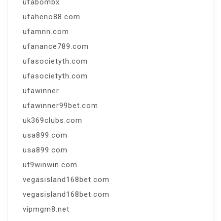
ufabombx
ufaheno88.com
ufamnn.com
ufanance789.com
ufasocietyth.com
ufasocietyth.com
ufawinner
ufawinner99bet.com
uk369clubs.com
usa899.com
usa899.com
ut9winwin.com
vegasisland168bet.com
vegasisland168bet.com
vipmgm8.net