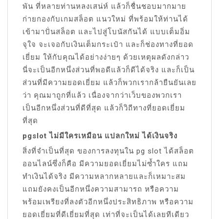
พัน ที่หลายท่านหลงเสน่ห์ แล้วก็ชื่นชอบมากมาย
ก่ายกองกับเกมสล็อต แนวใหม่ ที่พร้อมให้ท่านได้
เข้ามาปั่นสล็อต และไปสู่โบนัสกันได้ แบบเต็มอิ่ม
จุใจ จะเจอกับเงินเต็มกระเป๋า และก็ช่องทางที่ยอด
เยี่ยม ให้กับคุณได้อย่างง่ายๆ ด้วยเหตุผลดังกล่าว
นี่จะเป็นอีกหนึ่งส่วนที่พอดีแล้วก็ดีได้จริง และก็เป็น
ส่วนที่มีความยอดเยี่ยม แล้วก็พวกเรากล้ายืนยันเลย
ว่า คุณมาถูกที่แล้ว เนื่องจากว่าเว็บของพวกเรา
เป็นอีกหนึ่งส่วนที่ดีที่สุด แล้วก็วิถีทางที่ยอดเยี่ยม
ที่สุด
pgslot ไม่มีใครเหมือน แปลกใหม่ ได้เงินจริง
สิ่งที่จำเป็นที่สุด ของการลงทุนใน pg slot ได้สล็อต
ออนไลน์ซึ่งก็คือ มีความยอดเยี่ยมไม่ซ้ำใคร แถม
ทำเงินได้จริง มีความหลากหลายและก็เหมาะสม
แถมยังคงเป็นอีกหนึ่งความสามารถ หรือความ
พร้อมเพรียงที่ลงตัวอีกหนึ่งประสิทธิภาพ หรือความ
ยอดเยี่ยมที่ดีเยี่ยมที่สุด เท่าที่จะเป็นได้เลยทีเดียว