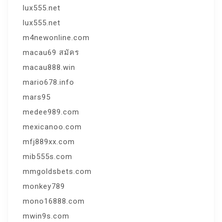
lux555.net
lux555.net
m4newonline.com
macau69 สมัคร
macau888.win
mario678.info
mars95
medee989.com
mexicanoo.com
mfj889xx.com
mib555s.com
mmgoldsbets.com
monkey789
mono16888.com
mwin9s.com