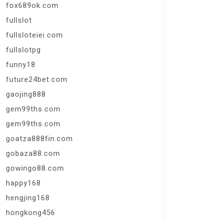
fox689ok.com
fullslot
fullsloteiei.com
fullslotpg
funny18
future24bet.com
gaojing888
gem99ths.com
gem99ths.com
goatza888fin.com
gobaza88.com
gowingo88.com
happy168
hengjing168
hongkong456