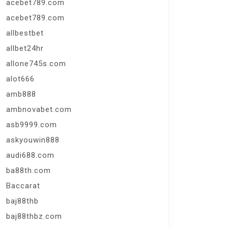
acebet789.com
acebet789.com
allbestbet
allbet24hr
allone745s.com
alot666
amb888
ambnovabet.com
asb9999.com
askyouwin888
audi688.com
ba88th.com
Baccarat
baj88thb
baj88thbz.com