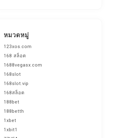
หมวดหมู่
123xos.com
168 สล็อต
1688vegasx.com
168slot
168slot.vip
168สล็อต
188bet
188betth
1xbet
1xbit1