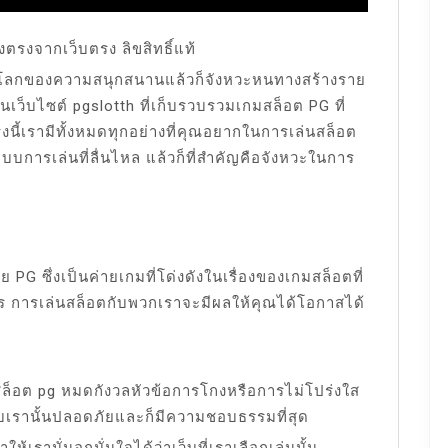
ตรงจากเว็บตรง ลิขสิทธิ์แท้
สู่โลกของความสนุกสนานแล้วก็จังหวะหนทางสร้างราย
ว็บไซต์ pgslotth ที่เก็บรวบรวมเกมสล็อต PG ที่
รงนี้เรามีทั้งหมดทุกอย่างที่คุณอยากในการเล่นสล็อต
บบการเล่นที่ลื่นไหล แล้วก็ที่สำคัญคือจังหวะในการ
 PG ซึ่งเป็นค่ายเกมที่โด่งดังในเรื่องของเกมสล็อตที่
ปร การเล่นสล็อตกับพวกเราจะมีผลให้คุณได้โอกาสได้
ล่นสล็อต pg หมดกังวลหัวข้อการโกงหรือการไม่โปร่งใส
ับเรานั้นปลอดภัยและก็มีความชอบธรรมที่สุด