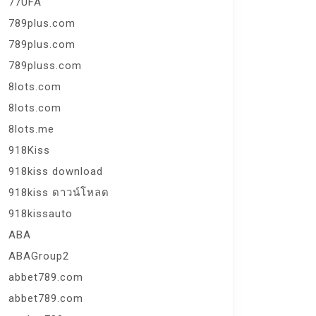
77UFA
789plus.com
789plus.com
789pluss.com
8lots.com
8lots.com
8lots.me
918Kiss
918kiss download
918kiss ดาวน์โหลด
918kissauto
ABA
ABAGroup2
abbet789.com
abbet789.com