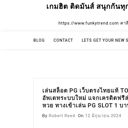
Skip
เกมฮิต ติดมันส์ สนุกกันท
to
content
https://www.funkytrend.com คาสิ
BLOG
CONTACT
LETS GET YOUR NEW S
เล่นสล็อต PG เว็บตรงไทยแท้ 
อัพเดทระบบใหม่ แจกเครดิตฟรีล่
หวย ทางเข้าเล่น PG SLOT 1 บาท
By
Robert Reed
On
12 มิถุนายน 2024