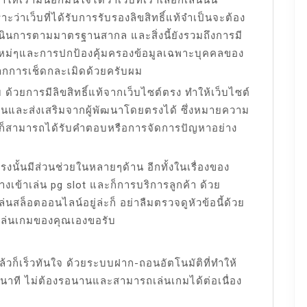
ให้เรามั่นอกมั่นใจได้ว่าเว็บที่เราเลือกเล่นนั้น
ว่าเว็บที่ได้รับการรับรองลิขสิทธิ์แท้จำเป็นจะต้อง
ินการตามมาตรฐานสากล และสิ่งนี้ยังรวมถึงการมี
กมใหม่ๆและการปกป้องคุ้มครองข้อมูลเฉพาะบุคคลของ
ากการเช็ดกละเมิดด้วยครับผม
 ด้วยการมีลิขสิทธิ์แท้จากเว็บไซต์ตรง ทำให้เว็บไซต์
ดันและส่งเสริมจากผู้พัฒนาโดยตรงได้ ซึ่งหมายความ
ต่ก็สามารถได้รับคำตอบหรือการจัดการปัญหาอย่าง
บตรงนั้นมีส่วนช่วยในหลายๆด้าน อีกทั้งในเรื่องของ
ข้าเล่น pg slot และก็การบริการลูกค้า ด้วย
่นสล็อตออนไลน์อยู่ล่ะก็ อย่าลืมตรวจดูหัวข้อนี้ด้วย
เล่นเกมของคุณเองขอรับ
วก็เร็วทันใจ ด้วยระบบฝาก-ถอนอัตโนมัติที่ทำให้
่นาที ไม่ต้องรอนานและสามารถเล่นเกมได้ต่อเนื่อง