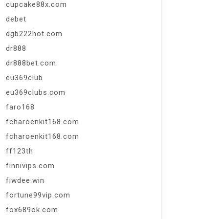
cupcake88x.com
debet
dgb222hot.com
dr888
dr888bet.com
eu369club
eu369clubs.com
faro168
fcharoenkit168.com
fcharoenkit168.com
ff123th
finnivips.com
fiwdee.win
fortune99vip.com
fox689ok.com