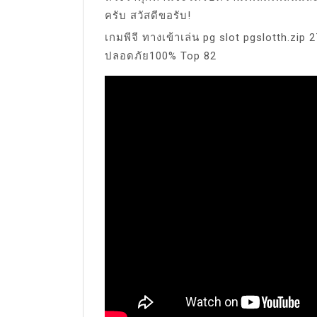
ครับ สวัสดีขอรับ!
เกมพีจี ทางเข้าเล่น pg slot pgslotth.zip
ปลอดภัย100% Top 82