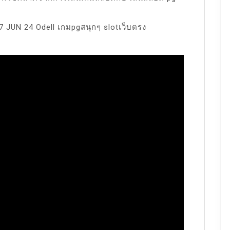
 27 JUN 24 Odell เกมpgสนุกๆ slotเว็บตรง