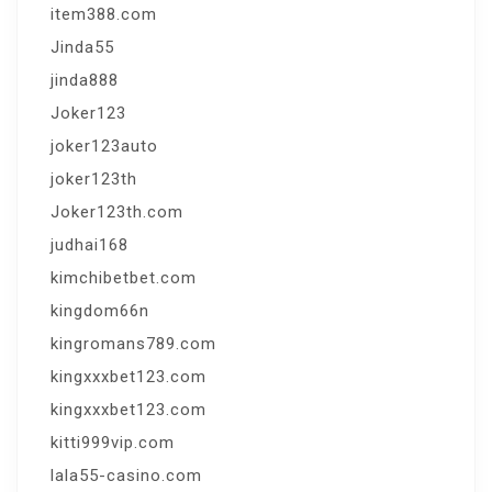
item388.com
Jinda55
jinda888
Joker123
joker123auto
joker123th
Joker123th.com
judhai168
kimchibetbet.com
kingdom66n
kingromans789.com
kingxxxbet123.com
kingxxxbet123.com
kitti999vip.com
lala55-casino.com