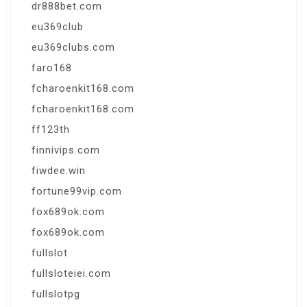
dr888bet.com
eu369club
eu369clubs.com
faro168
fcharoenkit168.com
fcharoenkit168.com
ff123th
finnivips.com
fiwdee.win
fortune99vip.com
fox689ok.com
fox689ok.com
fullslot
fullsloteiei.com
fullslotpg