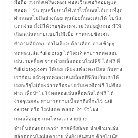
มือถือ รวมทั้งเครื่องคอม คอลเซ็นเตอร์คอยดูแล
ตลอด 1 วัน ทุนครึ้มเล่นได้เท่าไรก็ถอนได้มากที่สุด
ฝากถอนไม่มีอย่างน้อย ทุนน้อยก็ลองเล่นได้ โบนัส
แตกง่าย มั่งมีได้ง่ายๆอัพเดทเกมใหม่อยู่เสมอ มีให้
เลือกเล่นหลายแบบไม่มีเบื่อ ภาพสวยชัดเจน
คำถามที่มักพบ ทำไมถึงจะต้องเลือก ทางเข้าpg
ทดสอบเล่น fullslotpg ได้ไหม? สามารถทดสอบ
เล่นเกมสล็อต จากค่ายสล็อตออนไลน์พีจี ได้ฟรี ที่
fullslotpg.com ได้เลย เพียงแต่ลงทะเบียน กับทาง
เราก่อน แล้วทุกทดลองเล่นสล็อตพีจีกับเว็บเราได้
เลยฟรีๆไม่ต้องฝากหรือจะขอรับเครดิตฟรี ไม่ต้อง
ฝาก เพื่อนำไปใช้ทดลองเล่นสล็อตกันได้ฟรี ได้
ง่ายๆเลยคะ สามารถถามเนื้อหาถึงที่กะไว้ call
center หรือ ไลน์แอด ตลอด 24 ชั่วโมง
เกมสล็อตpg เกมไหนแตกง่ายบ้าง
จำเป็นต้องขอบอกว่า ค่ายพีจีสล็อต นำเข้ามาเล่น
สล็อตออนไลน์แตกง่าย ทั้งยังเล่นสนุก ด้วยโบนัส