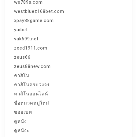
we789s.com
westbluez168bet.com
xpay88game.com
yaibet
yak699.net
zeed1911.com
zeus66
zeus88new.com
คาสิโน
คาสิโนครบวงจร
คาสิโนออนไลน์
ชื่อหมวดหมู่ใหม่
ซอยเบท
ดูหนัง
ดูหนังx