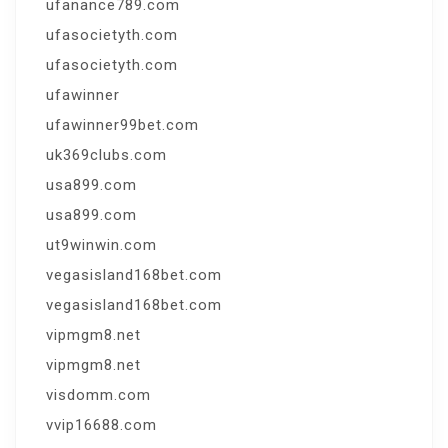
ufanance789.com
ufasocietyth.com
ufasocietyth.com
ufawinner
ufawinner99bet.com
uk369clubs.com
usa899.com
usa899.com
ut9winwin.com
vegasisland168bet.com
vegasisland168bet.com
vipmgm8.net
vipmgm8.net
visdomm.com
vvip16688.com