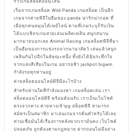
รีวิวเกมสล็อตออนไลน์
เริ่มจากเกมสล็อต Wild Panda เกมสล็อต เป็นอีก
เกมจากค่ายพีจีในธีมของ panda น่ารักน่ากอด ที่
เมื่อทุกคนหมุนได้เพย์ไลน์ ตามที่เกมระบุก็รับเงิน
ได้แบบชิลๆเกมสวยเล่นเพลิดเพลิน สนุกสนาน
มากมายบอกเลย Animal Racing เกมสล็อตพีจีที่มา
เป็นธีมของการแข่งรถจากนานาสัตว์ เล่นแล้วสนุก
เพลินกันไปอีกในลัษณะหนึ่ง ทั้งยังได้ลุ้นระทึกใจ
จากแสงสีเสียงในเกม อย่ารอช้า jackpot bigwin
กำลังรอทุกท่านอยู่
ค่ายสล็อตออนไลน์พีจีมีอะไรบ้าง
สำหรับท่านใดที่กำลังมองหา เกมสล็อตเล่น เรา
สล็อตออนไลน์พีจี พร้อมต้อนรับ เราเป็นเว็บไซต์
ตรงจากทาง ค่ายทางเข้าpg สล็อตพีจี สามารถ
สมัครเป็นสมาชิก มาเล่นเกมจากต้นตำหรับได้เลย
ท่านเชื่อมั่นได้เรื่องการคลังพวกเรามั่นคง เว็บไซต์
ปลอดภัย ถูกต้องตามกฎหมาย ฝากถอนไม่มีอย่าง