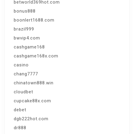
betworld369hot.com
bonus888
boonlert1688.com
brazil999
bwvip4.com
cashgame168
cashgame168x.com
casino
chang7777
chinatown888.win
cloudbet
cupcake88x.com
debet
dgb222hot.com
dr888