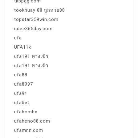
tkbpgg.com
tookhuay 88 ถูกหวย88
topstar359win.com
udee365day.com
ufa
UFA11k
ufa191 ทางเข้า
ufa191 ทางเข้า
ufa88
ufa8997
ufa9r
ufabet
ufabombx
ufaheno88.com
ufamnn.com