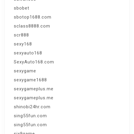
sbobet
sbotop1688.com
sclass8888.com
scr888
sexy168
sexyauto168
SexyAuto168.com
sexygame
sexygame1688
sexygameplus.me
sexygameplus.me
shinobi24hr.com
sing55fun.com
sing55fun.com
six9game