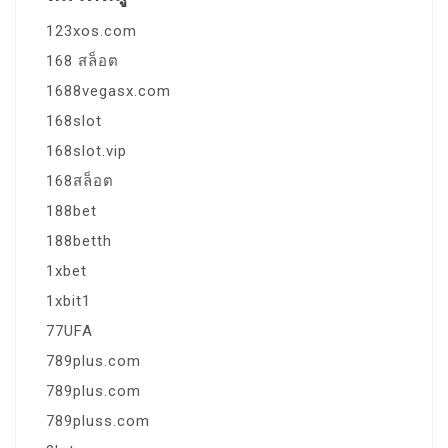
123xos.com
168 สล็อต
1688vegasx.com
168slot
168slot.vip
168สล็อต
188bet
188betth
1xbet
1xbit1
77UFA
789plus.com
789plus.com
789pluss.com