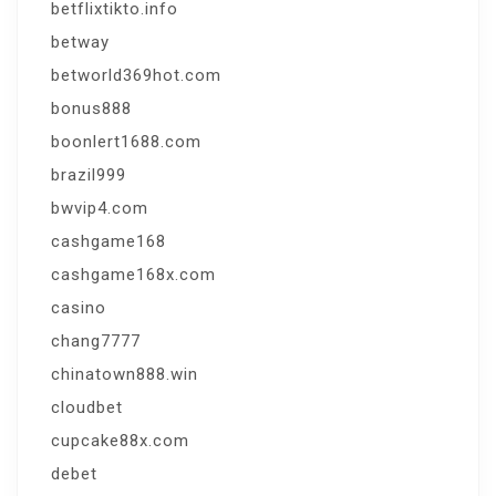
betflixtikto.info
betway
betworld369hot.com
bonus888
boonlert1688.com
brazil999
bwvip4.com
cashgame168
cashgame168x.com
casino
chang7777
chinatown888.win
cloudbet
cupcake88x.com
debet