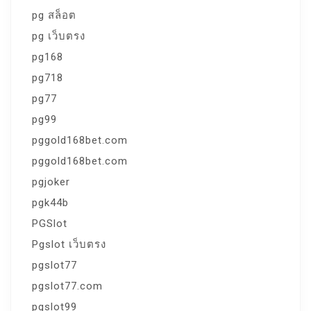
pg สล็อต
pg เว็บตรง
pg168
pg718
pg77
pg99
pggold168bet.com
pggold168bet.com
pgjoker
pgk44b
PGSlot
Pgslot เว็บตรง
pgslot77
pgslot77.com
pgslot99