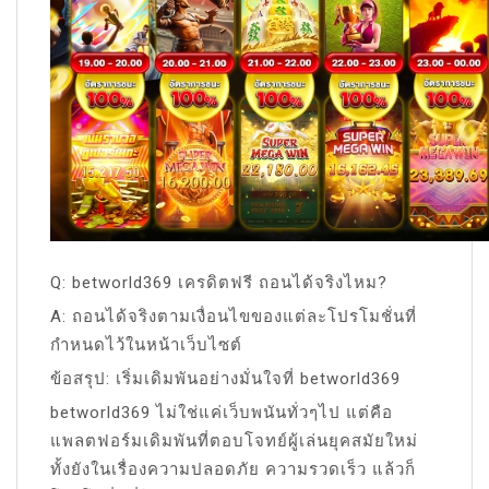
Q: betworld369 เครดิตฟรี ถอนได้จริงไหม?
A: ถอนได้จริงตามเงื่อนไขของแต่ละโปรโมชั่นที่
กำหนดไว้ในหน้าเว็บไซต์
ข้อสรุป: เริ่มเดิมพันอย่างมั่นใจที่ betworld369
betworld369 ไม่ใช่แค่เว็บพนันทั่วๆไป แต่คือ
แพลตฟอร์มเดิมพันที่ตอบโจทย์ผู้เล่นยุคสมัยใหม่
ทั้งยังในเรื่องความปลอดภัย ความรวดเร็ว แล้วก็