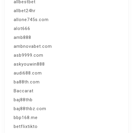
allbestbet
allbet24hr
allone745s.com
alot666
amb888
ambnovabet.com
asb9999.com
askyouwin888
audi688.com
ba88th.com
Baccarat
baj88thb
baj88thbz.com
bbp168.me
betflixtikto