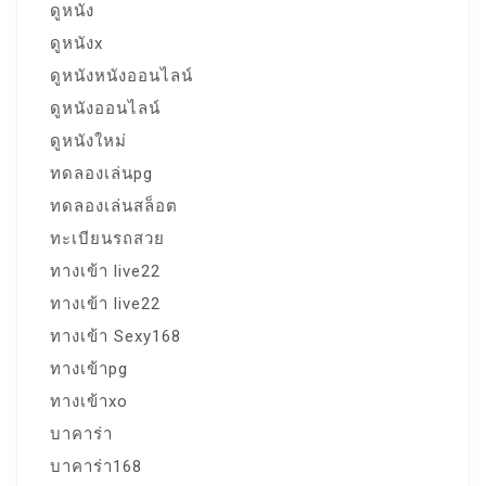
ดูหนัง
ดูหนังx
ดูหนังหนังออนไลน์
ดูหนังออนไลน์
ดูหนังใหม่
ทดลองเล่นpg
ทดลองเล่นสล็อต
ทะเบียนรถสวย
ทางเข้า live22
ทางเข้า live22
ทางเข้า Sexy168
ทางเข้าpg
ทางเข้าxo
บาคาร่า
บาคาร่า168