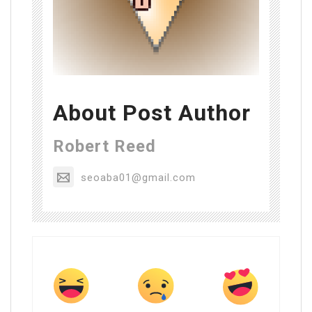
About Post Author
Robert Reed
seoaba01@gmail.com