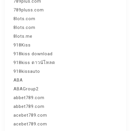
789plus.com
789pluss.com
8lots.com
8lots.com
8lots.me
918Kiss
918kiss download
918kiss ดาวน์โหลด
918kissauto
ABA
ABAGroup2
abbet789.com
abbet789.com
acebet789.com
acebet789.com