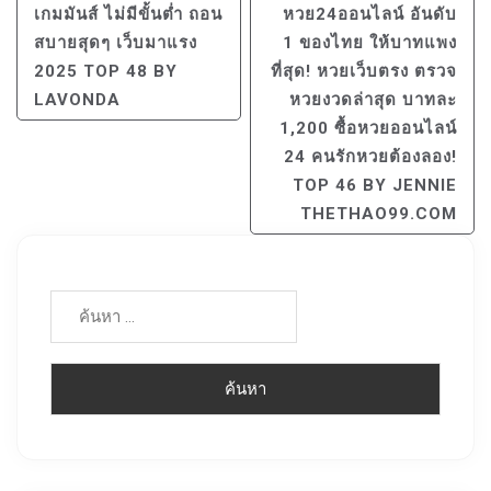
เกมมันส์ ไม่มีขั้นต่ำ ถอน
หวย24ออนไลน์ อันดับ
สบายสุดๆ เว็บมาแรง
1 ของไทย ให้บาทแพง
2025 TOP 48 BY
ที่สุด! หวยเว็บตรง ตรวจ
LAVONDA
หวยงวดล่าสุด บาทละ
1,200 ซื้อหวยออนไลน์
24 คนรักหวยต้องลอง!
TOP 46 BY JENNIE
THETHAO99.COM
ค้นหา
สำหรับ: