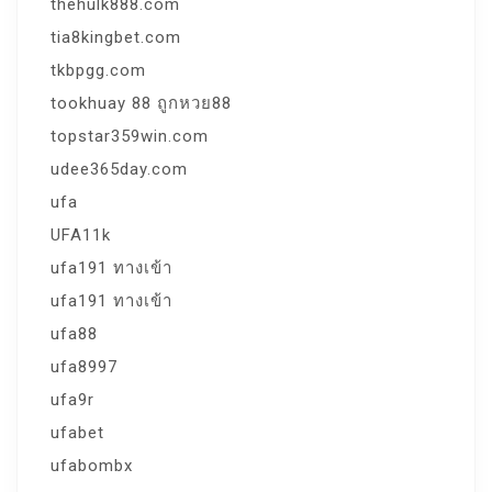
thehulk888.com
tia8kingbet.com
tkbpgg.com
tookhuay 88 ถูกหวย88
topstar359win.com
udee365day.com
ufa
UFA11k
ufa191 ทางเข้า
ufa191 ทางเข้า
ufa88
ufa8997
ufa9r
ufabet
ufabombx