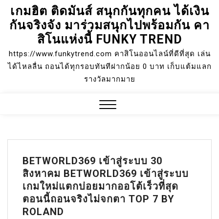
Skip
เกมฮิต ติดมันส์ สนุกกันทุกคน ได้เงิน
to
กันจริงจัง มาร่วมสนุกไปพร้อมกัน คา
content
สิโนแห่งนี้ FUNKY TREND
https://www.funkytrend.com คาสิโนออนไลน์ที่ดีที่สุด เล่น
ได้ไหลลื่น ถอนได้ทุกรอบทันทีฝากน้อย 0 บาท เก็บแต้มแลก
รางวัลมากมาย
Close
Menu
BETWORLD369 เข้าสู่ระบบ 30
สิงหาคม BETWORLD369 เข้าสู่ระบบ
เกมใหม่แตกบ่อยมากออโต้เร็วที่สุด
ตอนนี้ถอนจริงไม่จกตา TOP 7 BY
ROLAND