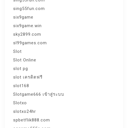
sing55fun.com
sing55fun.com
six9game
six9game.win
sky2899.com
sl99games.com
Slot
Slot Online
slot pg
slot เครดิตฟรี
slot168
Slotgame666 เข้าสู่ระบบ
Slotxo
slotxo24hr
spbetflik888.com