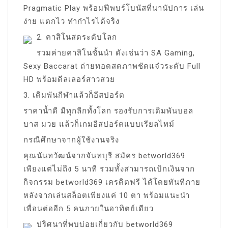
Pragmatic Play พร้อมฟีพบร์โบนัสที่นานัปการ เล่น
ง่าย แตกไว ทำกำไรได้จริง
2. คาสิโนสดระดับโลก
รวมค่ายคาสิโนชั้นนำ ดังเช่นว่า SA Gaming,
Sexy Baccarat ถ่ายทอดสดภาพชัดแจ๋วระดับ Full
HD พร้อมดีลเลอร์สาวสวย
3. เดิมพันกีฬาแล้วก็อีสปอร์ต
ราคาน้ำดี มีทุกลีกทั้งโลก รองรับการเดิมพันบอล
บาส มวย แล้วก็เกมอีสปอร์ตแบบเรียลไทม์
กรณีศึกษาจากผู้ใช้งานจริง
คุณนันทวัฒน์จากจันทบุรี สมัคร betworld369
เพียงแต่ไม่ถึง 5 นาที รวมทั้งสามารถเบิกเงินจาก
กิจกรรม betworld369 เครดิตฟรี ได้โดยทันทีภาย
หลังจากเล่นสล็อตเพียงแค่ 10 ตา พร้อมแนะนำ
เพื่อนต่ออีก 5 คนภายในอาทิตย์เดียว
ปริศนาที่พบบ่อยเกี่ยวกับ betworld369