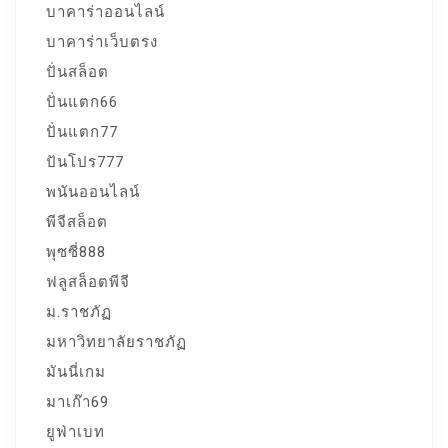
บาคาร่าออนไลน์
บาคาร่าเว็บตรง
ปั่นสล็อต
ปั่นแตก66
ปั่นแตก77
ปันโปร777
พนันออนไลน์
พีจีสล็อต
พุซซี่888
ฟลูสล็อตพีจี
ม.ราชภัฏ
มหาวิทยาลัยราชภัฏ
มันนี่เกม
มาเก๊า69
ยูฟ่าเบท