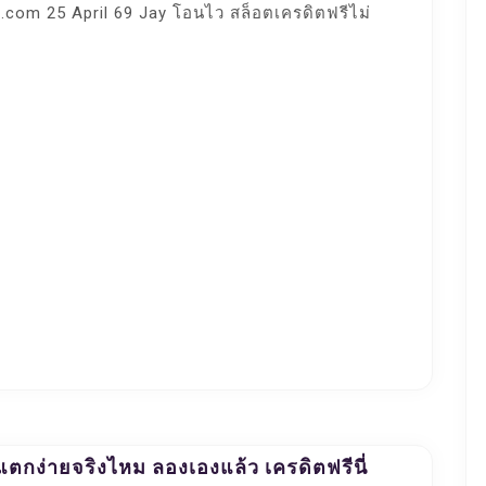
com 25 April 69 Jay โอนไว สล็อตเครดิตฟรีไม่
กง่ายจริงไหม ลองเองแล้ว เครดิตฟรีนี่