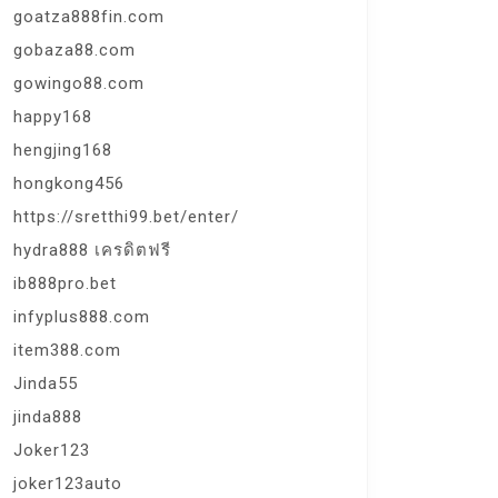
goatza888fin.com
gobaza88.com
gowingo88.com
happy168
hengjing168
hongkong456
https://sretthi99.bet/enter/
hydra888 เครดิตฟรี
ib888pro.bet
infyplus888.com
item388.com
Jinda55
jinda888
Joker123
joker123auto