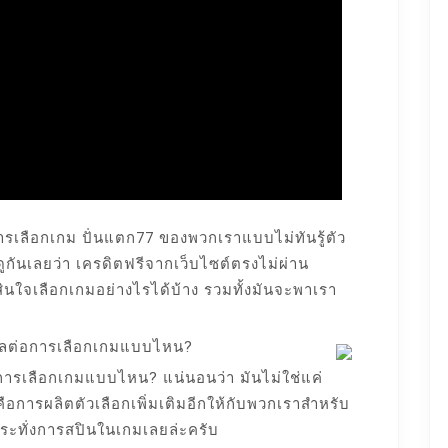
การเลือกเกม ปั่นแตก77 ของพวกเราแบบไม่ทันรู้ตัว
ูกันเลยว่า เครดิตฟรีจากเว็บไซต์ตรงไม่ผ่าน
นใจเลือกเกมอย่างไรได้บ้าง รวมทั้งมันจะพาเรา
งผลต่อการเลือกเกมแบบไหน?
การเลือกเกมแบบไหน? แน่นอนว่า มันไม่ใช่แค่
นคือการผลิตตัวเลือกเพิ่มเติมอีกให้กับพวกเราสำหรับ
กระทั่งการสปินในเกมเลยล่ะครับ