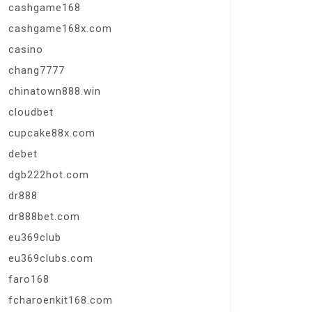
cashgame168
cashgame168x.com
casino
chang7777
chinatown888.win
cloudbet
cupcake88x.com
debet
dgb222hot.com
dr888
dr888bet.com
eu369club
eu369clubs.com
faro168
fcharoenkit168.com