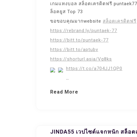
เกมแทงบอล สล็อตเครดิตฟรี puntaek77.
ล็อคยูส Top 73
ขอขอบคุณมากwebsite
สล็อตเครดิตฟรี
https://rebrand.ly/puntaek-77
https://bitt.to/puntaek-77
https://bitt.to/aptubv
https://shorturl.asia/Vq8ks
https://t.co/a704JJ1QP0
…
Read More
JINDA55 เวปไซต์แจกหนัก สล็อตแต