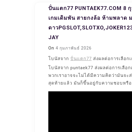
ปั่นแตก77 PUNTAEK77.COM 8 กุม
เกมเดิมพัน สายกงล้อ ห้ามพลาด
ดาวPGSLOT,SLOTXO,JOKER123 P
JAY
On
4 กุมภาพันธ์ 2026
โบนัสจาก
ปั่นแตก77
ส่งผลต่อการเลือกเ
โบนัสจาก puntaek77 ส่งผลต่อการเลือกเ
พวกเราอาจจะไม่ได้มีความคิดว่ามันจะส่
สุดท้ายแล้ว มันก็ขึ้นอยู่กับความชอบ