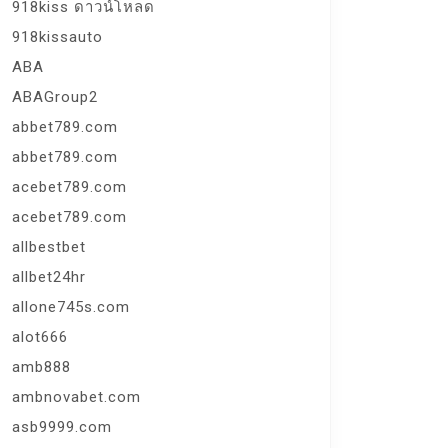
918kiss ดาวน์โหลด
918kissauto
ABA
ABAGroup2
abbet789.com
abbet789.com
acebet789.com
acebet789.com
allbestbet
allbet24hr
allone745s.com
alot666
amb888
ambnovabet.com
asb9999.com