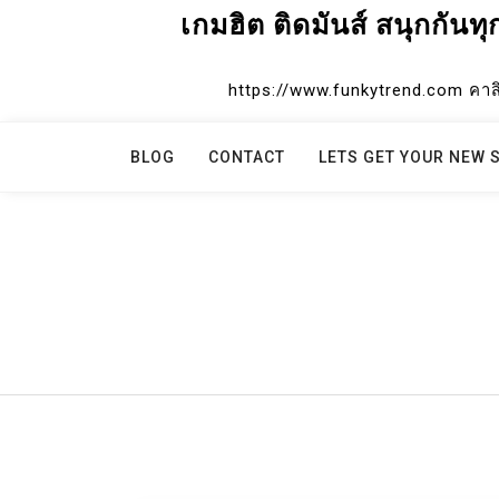
Skip
เกมฮิต ติดมันส์ สนุกกันท
to
content
https://www.funkytrend.com คาสิ
BLOG
CONTACT
LETS GET YOUR NEW S