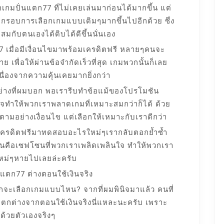
กเกมปั่นแตก77 ที่ไม่เคยเล่นมาก่อนได้มากขึ้น แต่
ะตีกรอบการเลือกเกมแบบเดิมๆมากขึ้นไปอีกด้วย ซึ่ง
สมกับตนเองได้ดิบได้ดีขึ้นนั่นเอง
77 เมื่อมีเงื่อนไขมาพร้อมเครดิตฟรี หลายๆคนจะ
่าย เพื่อให้ผ่านข้อจำกัดเร็วที่สุด เกมพวกนั้นก็เลย
นื่องจากความคุ้นเคยมากยิ่งกว่า
อย่างที่ผมบอก พอเรารีบทำข้อแม้ของโปรโมชัน
จทำให้พวกเราพลาดเกมที่เหมาะสมกว่าก็ได้ ด้วย
ทำตามอย่างเงื่อนไข แต่เลือกให้เหมาะกับเราดีกว่า
นำเครดิตฟรีมาทดสอบอะไรใหม่ๆเรากลับตอกย้ำซ้ำ
กมันคือเซฟโซนที่พวกเราเพลิดเพลินใจ ทำให้พวกเรา
หม่ๆหายไปเลยล่ะครับ
่นแตก77 ต่างตอนใช้เงินจริง
มักจะเลือกเกมแบบไหน? จากที่ผมพินิจมาแล้ว คนที่
่แตกต่างจากตอนใช้เงินจริงนี่แหละนะครับ เพราะ
้วยตัวเองจริงๆ