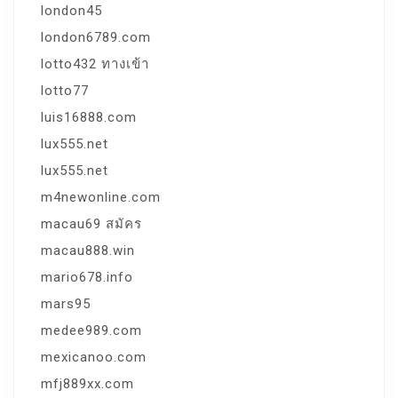
london45
london6789.com
lotto432 ทางเข้า
lotto77
luis16888.com
lux555.net
lux555.net
m4newonline.com
macau69 สมัคร
macau888.win
mario678.info
mars95
medee989.com
mexicanoo.com
mfj889xx.com