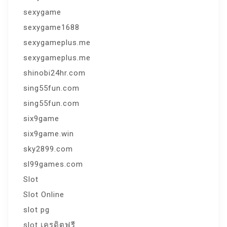
sexygame
sexygame1688
sexygameplus.me
sexygameplus.me
shinobi24hr.com
sing55fun.com
sing55fun.com
six9game
six9game.win
sky2899.com
sl99games.com
Slot
Slot Online
slot pg
slot เครดิตฟรี