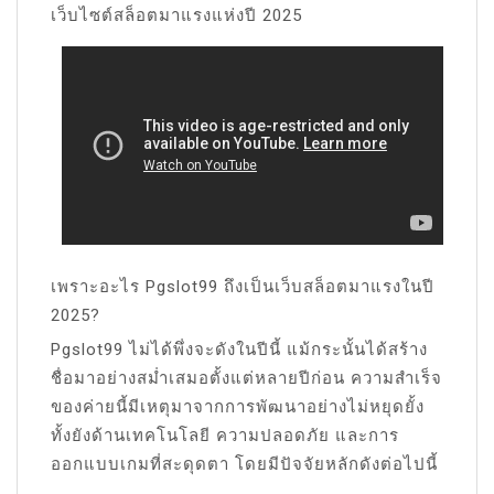
เว็บไซต์สล็อตมาแรงแห่งปี 2025
เพราะอะไร Pgslot99 ถึงเป็นเว็บสล็อตมาแรงในปี
2025?
Pgslot99 ไม่ได้พึ่งจะดังในปีนี้ แม้กระนั้นได้สร้าง
ชื่อมาอย่างสม่ำเสมอตั้งแต่หลายปีก่อน ความสำเร็จ
ของค่ายนี้มีเหตุมาจากการพัฒนาอย่างไม่หยุดยั้ง
ทั้งยังด้านเทคโนโลยี ความปลอดภัย และการ
ออกแบบเกมที่สะดุดตา โดยมีปัจจัยหลักดังต่อไปนี้