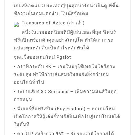
เกมสล็อตแมวประเทศญี่ปุ่นสุดน่ารักน่าเอ็นดู ที่ขึ้น
ชื่อว่าเป็นเกมแตกง่าย โบนัสจัดเต็ม
Treasures of Aztec (สาวถ้ำ)
หนึ่งในเกมยอดนิยมที่มีผู้เล่นเยอะที่สุด ฟีพบร์
ฟรีสปินพร้อมตัวคูณอย่างใหญ่โต ทำให้สามารถ
แปลงทุนหลักสิบเป็นกำไรหลักพันได้
จุดแข็งของเกมใหม่ Pgslot
• กราฟิกระดับ 4K – เกมใหม่ๆใช้เทคโนโลยีภาพ
ระดับสูง ทำให้การเล่นสมจริงสมจังยิ่งกว่าเกม
ออนไลน์ทั่วไป
• ระบบเสียง 3D Surround – เพิ่มความมันส์ในทุก
การหมุน
• ฟีเจอร์ซื้อฟรีสปิน (Buy Feature) – ทุกเกมใหม่
เปิดโอกาสให้ผู้เล่นซื้อฟรีสปินเพื่อไปสู่รอบโบนัสได้
ในทันที
• ค่า RTP สูงยิ่งกว่า 96% – รับรองว่ามีโอกาสได้