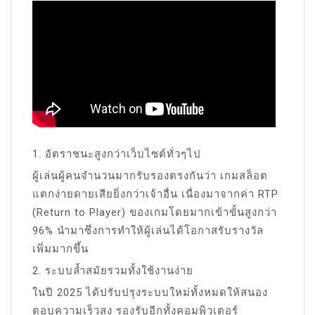
1. อัตราชนะสูงกว่าเว็บไซต์ทั่วๆไป
ผู้เล่นผู้คนจำนวนมากรับรองตรงกันว่า เกมสล็อต
แตกง่ายดายเสียยิ่งกว่าเจ้าอื่น เนื่องมาจากค่า RTP
(Return to Player) ของเกมโดยมากเข้าขั้นสูงกว่า
96% นำมาซึ่งการทำให้ผู้เล่นได้โอกาสรับรางวัล
เพิ่มมากขึ้น
2. ระบบล้ำสมัยรวมทั้งใช้งานง่าย
ในปี 2025 ได้ปรับปรุงระบบใหม่ทั้งหมดให้สนอง
ตอบความเร็วสูง รองรับอีกทั้งคอมพิวเตอร์