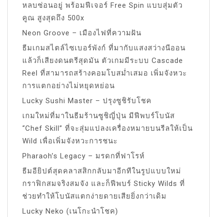
หลบซ่อนอยู่ พร้อมฟีเจอร์ Free Spin แบบสุ่มตัว
คูณ สูงสุดถึง 500x
Neon Groove – เมืองไฟที่ความฝัน
ธีมเกมสไตล์ไซเบอร์พังก์ ที่มากับแสงสว่างนีออน
แล้วก็เสียงดนตรีสุดมัน ตัวเกมมีระบบ Cascade
Reel ที่สามารถสร้างคอมโบสม่ำเสมอ เพิ่มจังหวะ
การแตกอย่างไม่หยุดหย่อน
Lucky Sushi Master – ปรุงซูชิรับโชค
เกมใหม่ที่มาในธีมร้านซูชิญี่ปุ่น มีฟีพบร์โบนัส
“Chef Skill” ที่จะสุ่มแปลงเครื่องหมายบนรีลให้เป็น
Wild เพื่อเพิ่มจังหวะการชนะ
Pharaoh’s Legacy – มรดกที่ฟาโรห์
ธีมอียิปต์สุดคลาสสิกกลับมาอีกทีในรูปแบบใหม่
กราฟิกสมจริงสมจัง และก็ฟีพบร์ Sticky Wilds ที่
ช่วยทำให้โบนัสแตกง่ายดายเสียยิ่งกว่าเดิม
Lucky Neko (เนโกะนำโชค)