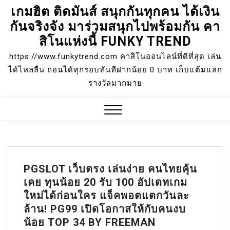
Skip
เกมฮิต ติดมันส์ สนุกกันทุกคน ได้เงิน
to
กันจริงจัง มาร่วมสนุกไปพร้อมกัน คา
content
สิโนแห่งนี้ FUNKY TREND
https://www.funkytrend.com คาสิโนออนไลน์ที่ดีที่สุด เล่น
ได้ไหลลื่น ถอนได้ทุกรอบทันทีฝากน้อย 0 บาท เก็บแต้มแลก
รางวัลมากมาย
Close
Menu
PGSLOT เว็บตรง เล่นง่าย คนไทยคุ้น
เคย ทุนน้อย 20 รับ 100 อัปเดทเกม
ใหม่ได้ก่อนใคร แจ็คพอตแตกวันละ
ล้าน! PG99 เปิดโอกาสให้กับคนงบ
น้อย TOP 34 BY FREEMAN