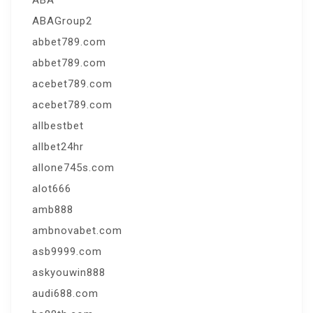
ABAGroup2
abbet789.com
abbet789.com
acebet789.com
acebet789.com
allbestbet
allbet24hr
allone745s.com
alot666
amb888
ambnovabet.com
asb9999.com
askyouwin888
audi688.com