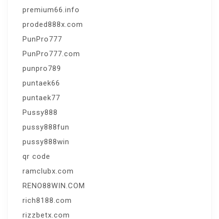
premium66.info
proded888x.com
PunPro777
PunPro777.com
punpro789
puntaek66
puntaek77
Pussy888
pussy888fun
pussy888win
qr code
ramclubx.com
RENO88WIN.COM
rich8188.com
rizzbetx.com