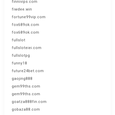
finnivips.com
fiwdee.win
fortune99vip.com
fox689ok.com
fox689ok.com
fullslot
fullsloteiei.com
fullslotpg
funny18
future24bet.com
gaojing888
gem99ths.com
gem99ths.com
goatza888fin.com
gobaza88.com