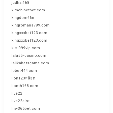
judhai168
kimchibetbet.com
kingdom66n
kingromans789.com
kingxxxbet123.com
kingxxxbet123.com
kitti999vip.com
lala55-casino.com
lalikabetsgame.com
lcbet444.com
lion123สล็อต
lionth168.com
live22
live22slot
lnw365bet.com