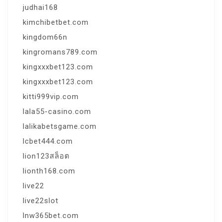
judhai168
kimchibetbet.com
kingdom66n
kingromans789.com
kingxxxbet123.com
kingxxxbet123.com
kitti999vip.com
lala55-casino.com
lalikabetsgame.com
lcbet444.com
lion123สล็อต
lionth168.com
live22
live22slot
lnw365bet.com