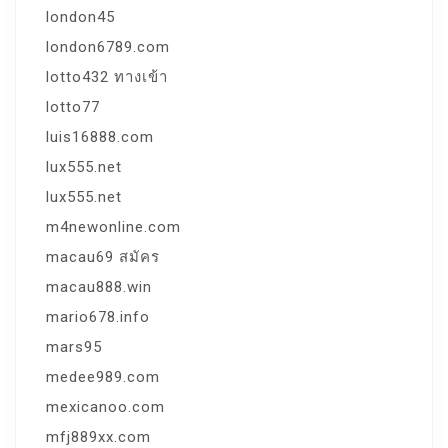
london45
london6789.com
lotto432 ทางเข้า
lotto77
luis16888.com
lux555.net
lux555.net
m4newonline.com
macau69 สมัคร
macau888.win
mario678.info
mars95
medee989.com
mexicanoo.com
mfj889xx.com