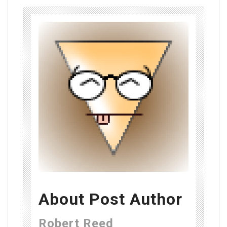
About Post Author
Robert Reed