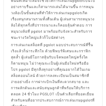
พนันที่เหมาะสมจะช่วยให้การเล่นเกมpgslotเป็นไป
อย่างราบรื่นและก็สามารถเล่นได้นานขึ้น การหมุน
วงล้อเป็นขั้นตอนที่ทำให้การเล่นเกมpgslotเกิด
เรื่องสนุกสนานรวมทั้งตื่นเต้น ผู้เล่นสามารถหมุนวง
ล้อได้ทุกครั้งที่ปรารถนาและก็คอยลุ้นคำตอบ การ
หมุนวงล้อที่ pgslot มาพร้อมกับจังหวะสำหรับการ
ชนะรางวัลใหญ่แล้วก็โบนัสต่างๆ
การเล่นเกมสล็อตที่ pgslot มอบประสบการณ์ที่รื้น
เริงแล้วก็น่าระทึกใจ ด้วยฟีพบร์พิเศษและกราฟิก
สุดล้ำ ผู้เล่นมีโอกาสลุ้นรับแจ็คพอตใหญ่ครั้งใด
ก็ตามหมุน ไม่ว่าคุณจะเป็นผู้เล่นมือใหม่หรือมือ
โปร pgslot มีทุกสิ่งทุกอย่างที่คุณอยากได้ในเกม
สล็อตออนไลน์ ด้วยการลงทะเบียนเป็นสมาชิกที่
ง่ายอย่างยิ่ง การฝากเบิกเงินที่สะดวกสบาย และ
การผลักดันและสนับสนุนลูกค้าที่พร้อมให้บริการ
ตลอด 24 ชั่วโมง PGSLOT เป็นตัวเลือกที่ยอดเยี่ยม
สำหรับคนที่อยากประสบการณ์การเล่นเกมpgslotที่