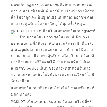
พลาดกับ pgslot แพลตฟอร์มที่มอบประสบการณ์
การเล่นเกมสล็อตที่มีฟีเจอร์พิเศษรวมทั้งกราฟิกสุด
ล้ำ ไม่ว่าคุณจะเป็นผู้เล่นมือใหม่หรือมืออาชีพ คุณ
สามารถลุ้นรับแจ็คพอตใหญ่ได้ทุกครั้งที่หมุน
PG SLOT ยอดเยี่ยมในแพลตฟอร์มเกมpgslotที่
ได้รับความนิยมมากที่สุดในขณะนี้ ด้วยการ
ออกแบบเกมที่มีฟีเจอร์พิเศษรวมทั้งกราฟิกที่น่าทึ่ง
ผู้เล่นpgslotสามารถสนุกสนานไปกับเกมที่มีความ
มากมาย และมีโอกาสลุ้นรับรางวัลแจ็คพอตใหญ่ที่
บางทีอาจแปลงชีวิตคุณได้ สำหรับคนที่ยังไม่เคย
สัมผัสกับ pgslot นี่เป็นช่องทางที่ดีสำหรับในการ
ร่วมสนุกสนานแล้วก็พบกับประสบการณ์ใหม่ที่ไม่มี
ใครเหมือน
แพลตฟอร์มเกมสล็อตออนไลน์ที่พรีเซนเทชั่นเกมที่
มีคุณภาพสูง
PGSLOT เป็นแพลตฟอร์มเกมสล็อตออนไลน์ที่พรี