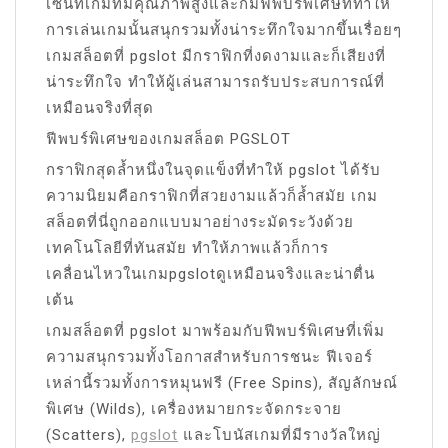
เซ็นท์เกมที่มีคุณภาพสูงและก็มีฟีพบร์พิเศษที่ทำให้
การเล่นเกมนั้นสนุกรวมทั้งน่าระทึกใจมากขึ้นเรื่อยๆ
เกมสล็อตที่ pgslot มีกราฟิกที่งดงามและก็เสียงที่
น่าระทึกใจ ทำให้ผู้เล่นสามารถรับประสบการณ์ที่
เหมือนจริงที่สุด
ฟีพบร์พิเศษของเกมสล็อต PGSLOT
กราฟิกสุดล้ำหนึ่งในจุดแข็งที่ทำให้ pgslot ได้รับ
ความนิยมคือกราฟิกที่สวยงามแล้วก็ล้ำสมัย เกม
สล็อตที่นี่ถูกออกแบบมาอย่างระมัดระวังด้วย
เทคโนโลยีที่ทันสมัย ทำให้ภาพแล้วก็การ
เคลื่อนไหวในเกมpgslotดูเหมือนจริงและน่าตื่น
เต้น
เกมสล็อตที่ pgslot มาพร้อมกับฟีพบร์พิเศษที่เพิ่ม
ความสนุกรวมทั้งโอกาสสำหรับการชนะ ฟีเจอร์
เหล่านี้รวมทั้งการหมุนฟรี (Free Spins), สัญลักษณ์
พิเศษ (Wilds), เครื่องหมายกระจัดกระจาย
(Scatters),
pgslot
และโบนัสเกมที่มีรางวัลใหญ่