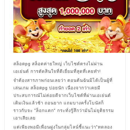
สล็อตpg สล็อตค่ายใหญ่ เว็บไซต์ตรงไม่ผ่าน
เอเย่นต์ การตัดสินใจที่ดีเยี่ยมที่สุดที่เคยทำ!
จำต้องสารภาพก่อนเลยว่า ตอนต้นฉันมิได้เป็นผู้ที่
เล่นเกม สล็อตpg บ่อยนัก เนื่องจากว่าเคยมี
ประสบการณ์ไม่ค่อยดีจากเว็บไซต์ที่ผ่านเอเย่นต์
เติมเงินแล้วช้า ถอนยาก แถมบางครั้งโบนัสก็
ราวกับจะ “ล็อกแตก” กระทั่งรู้สึกว่ามันไม่ยุติธรรม
เอาเสียเลย
แต่เพียงพอมีเพื่อนฝูงในกลุ่มไลน์ชี้แนะว่า”ทดลอง