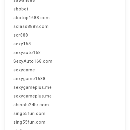
sawan888
sbobet
sbotop1688.com
sclass8888.com
scr888
sexy168
sexyauto168
SexyAuto168.com
sexygame
sexygame1688
sexygameplus.me
sexygameplus.me
shinobi24hr.com
sing55fun.com
sing55fun.com