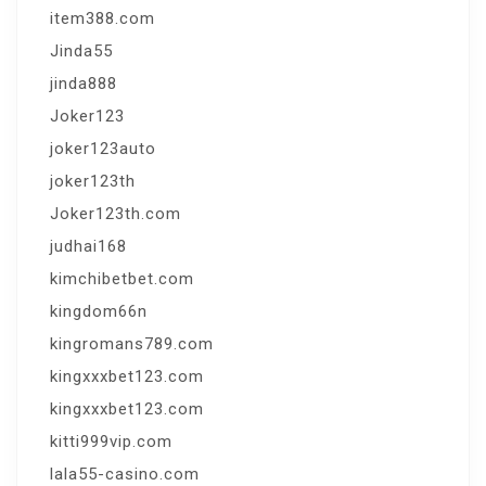
item388.com
Jinda55
jinda888
Joker123
joker123auto
joker123th
Joker123th.com
judhai168
kimchibetbet.com
kingdom66n
kingromans789.com
kingxxxbet123.com
kingxxxbet123.com
kitti999vip.com
lala55-casino.com