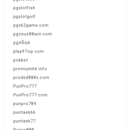
pgslotfish
pgslotgolf
pgx62game.com
pgzeus88win.com
pgสล็อต
play97vip.com
pokbet
premium66.info
proded888x.com
PunPro777
PunPro777.com
punpro789
puntaek66
puntaek77
Pussy888