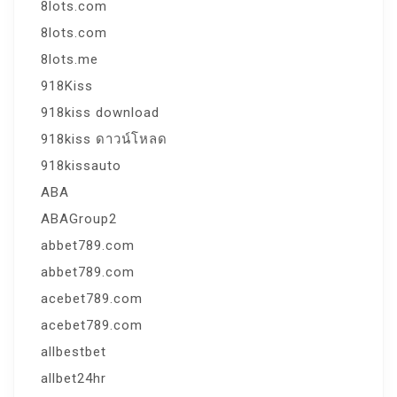
8lots.com
8lots.com
8lots.me
918Kiss
918kiss download
918kiss ดาวน์โหลด
918kissauto
ABA
ABAGroup2
abbet789.com
abbet789.com
acebet789.com
acebet789.com
allbestbet
allbet24hr