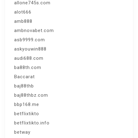
allone745s.com
alot666
amb888
ambnovabet.com
asb9999.com
askyouwin888
audi688.com
ba88th.com
Baccarat
baj88thb
baj88thbz.com
bbp168.me
betflixtikto
betflixtikto.info
betway