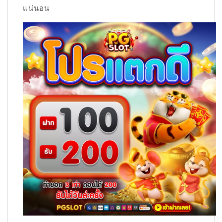
แน่นอน