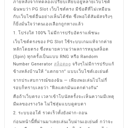
ภายหลังจากทดลองเปรียบเทียบอยู่หลายเว็บไซต์
ฉันพบว่า PG Slot เว็บไซต์ตรง มีข้อดีที่ไม่เหมือน
กับเว็บไซต์อื่นอย่างเห็นได้ชัด ซึ่งพอได้สัมผัสจริงๆ
ก็ยิ่งมั่นใจว่าตนเองเลือกถูกทางแล้ว
1. โปร่งใส 100% ไม่มีการปรับอัตราแพ้ชนะ
เว็บไซต์ตรงของ PG Slot ใช้ระบบเกมแท้จากค่าย
หลักโดยตรง ซึ่งหมายความว่าผลการหมุนสล็อต
(Spin) ทุกครั้งเป็นแบบ RNG หรือ Random
Number Generator
สล็อตpg
จริงๆไม่มีการปรับแก้
ข้างหลังบ้านให้ “แตกยาก” แบบเว็บไซต์เอเย่นต์
จากประสบการณ์ของฉัน — เพียงพอเล่นไปไม่กี่
รอบก็ทราบเลยว่า “ฟีลแตกมันแตกต่างกัน”
คือถ้าเว็บตรง เวลาเข้าโบนัสครั้งจะเห็นความมีเหตุ
มีผลของรางวัล ไม่ใช่สุ่มแบบดูตบตา
2. ระบบออโต้ รวดเร็วทั้งยังฝาก-ถอน
ก่อนหน้านี้ที่ผ่านมาเคยเล่นเว็บผ่านเอเย่นต์ กว่าจะ