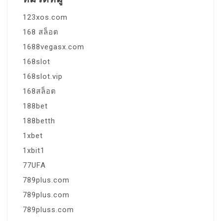
123xos.com
168 สล็อต
1688vegasx.com
168slot
168slot.vip
168สล็อต
188bet
188betth
1xbet
1xbit1
77UFA
789plus.com
789plus.com
789pluss.com