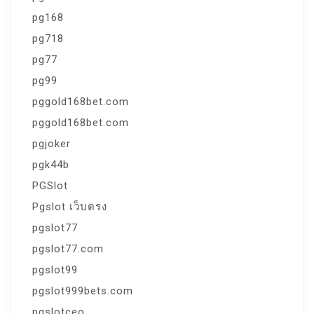
pg168
pg718
pg77
pg99
pggold168bet.com
pggold168bet.com
pgjoker
pgk44b
PGSlot
Pgslot เว็บตรง
pgslot77
pgslot77.com
pgslot99
pgslot999bets.com
pgslotceo