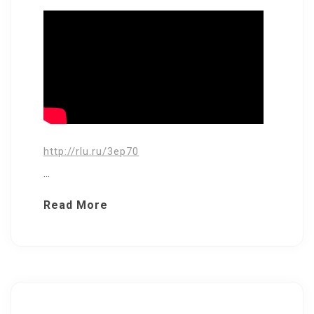
http://rlu.ru/3ep70
…
Read More