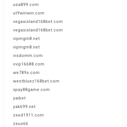
usa899.com
ut9winwin.com
vegasisland168bet.com
vegasisland168bet.com
vipmgm8.net
vipmgm8.net
visdomm.com
vvip16688.com
we789s.com
westbluez168bet.com
xpay88game.com
yaibet
yak699.net
zeed1911.com
zeus66