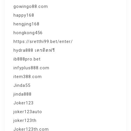
gowingo88.com
happy168
hengjing168
hongkong456
https://sretthi99.bet/enter/
hydra888 เครดิตฟรี
ib888pro.bet
infyplus888.com
item388.com
Jinda55
jinda888
Joker123
joker123auto
joker123th
Joker123th.com