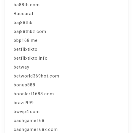
ba88th.com
Baccarat
baj88thb
baj88thbz.com
bbp168.me
betflixtikto
betflixtikto.info
betway
betworld369hot.com
bonus888
boonlert1688.com
brazil999
bwvip4.com
cashgame168
cashgame168x.com