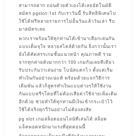
สามารถฝาก ถอนด้วยตัวเองได้เลยอัตโนมัติ
สมัคร pgslot-1st กับเราวันนี้ รับสิทธิพิเศษไป
ใช้ได้ฟรีหลายรายการไม่อั้นวันแล้ววันเล่า รีบ
มาสมัครเลย
พวกเราพร้อมให้ทุกท่านได้เข้ามาเลือกเล่นกัน
แบบเต็มจุใจ หลายสไตล์ด้วยกัน ยิ่งกว่านั้นเรา
ยังได้คัดสรรเกมชั้นแนวหน้า คุณภาพดี รวม
จากทุกค่ายดังมากกว่า 100 เกมกันเลยทีเดียว
รับประกันว่าเล่นง่าย โบนัสแตกไว ตั้งแต่เริ่ม
ทำเงินกันอย่างแน่แท้ พร้อมด้วยแจกวิธีการ
เดิมพัน แล้วก็สูตรทำเงินแบบต่างๆให้ใช้งาน
กันแบบฟรีๆโดยที่ไม่ต้องเสียค่าใช้จ่ายเพิ่มเติม
อีกด้วย ช่วยทำให้ทุกท่านมีเงินเข้ากระเป๋าไว้
ใช้ได้จริงทุกวี่วันอย่างไม่ต้องสงสัย
pg slot เกมสล็อตออนไลน์ที่เล่นได้ สล็อต
แจ็คพอตหนักมาแรงที่สุดตอนนี้