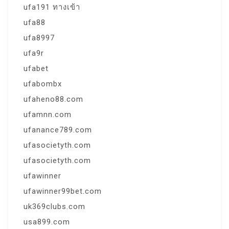
ufa191 ทางเข้า
ufa88
ufa8997
ufa9r
ufabet
ufabombx
ufaheno88.com
ufamnn.com
ufanance789.com
ufasocietyth.com
ufasocietyth.com
ufawinner
ufawinner99bet.com
uk369clubs.com
usa899.com