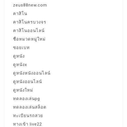
zeus88new.com
คาสิโน
คาสิโนครบวงจร
คาสิโนออนไลน์
ชื่อหมวดหมู่ใหม่
ซอยเบท
ดูหนัง
ดูหนังx
ดูหนังหนังออนไลน์
ดูหนังออนไลน์
ดูหนังใหม่
ทดลองเล่นpg
ทดลองเล่นสล็อต
ทะเบียนรถสวย
ทางเข้า live22