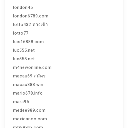
london45
london6789.com
lotto432 ทางเข้า
lotto77
luis16888.com
lux555.net
lux555.net
m4newonline.com
macau69 สมัคร
macau888.win
mario678.info
mars95
medee989.com
mexicanoo.com
mfj889xx.com