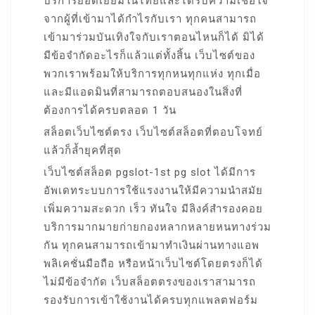
บริการยอดเยี่ยมในไทยและได้รับความเชื่อใจ
จากผู้ที่เข้ามาได้กำไรกับเรา ทุกคนสามารถ
เข้ามาร่วมบันเทิงใจกับเราตอนไหนก็ได้ มิได้
มีข้อจำกัดอะไรก็แล้วแต่ทั้งสิ้น เว็บไซต์ของ
พวกเราพร้อมให้บริการทุกหนทุกแห่ง ทุกเมื่อ
และมีแอดมินที่สามารถตอบสนองในสิ่งที่
ต้องการได้ครบตลอด 1 วัน
สล็อตเว็บไซต์ตรง เว็บไซต์สล็อตที่ตอบโจทย์
แล้วก็ล้ำยุคที่สุด
เว็บไซต์สล็อต pgslot-1st pg slot ได้มีการ
อัพเดทระบบการใช้แรงงานให้มีความนำสมัย
เพิ่มความสะดวก เร็ว ทันใจ มีลิงค์สำรองคอย
บริการมากมายก่ายกองหลากหลายหนทางร่วม
กัน ทุกคนสามารถเข้ามาทำเงินผ่านทางแอพ
พลิเคชั่นมือถือ หรือหน้าเว็บไซต์โดยตรงก็ได้
ไม่มีข้อจำกัด เว็บสล็อตตรงของเราสามารถ
รองรับการเข้าใช้งานได้ครบทุกแพลตฟอร์ม