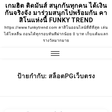
Skip
เกมฮิต ติดมันส์ สนุกกันทุกคน ได้เงิน
to
กันจริงจัง มาร่วมสนุกไปพร้อมกัน คา
content
สิโนแห่งนี้ FUNKY TREND
https://www.funkytrend.com คาสิโนออนไลน์ที่ดีที่สุด เล่น
ได้ไหลลื่น ถอนได้ทุกรอบทันทีฝากน้อย 0 บาท เก็บแต้มแลก
รางวัลมากมาย
Close
Menu
ป้ายกำกับ:
สล็อตPGเว็บตรง