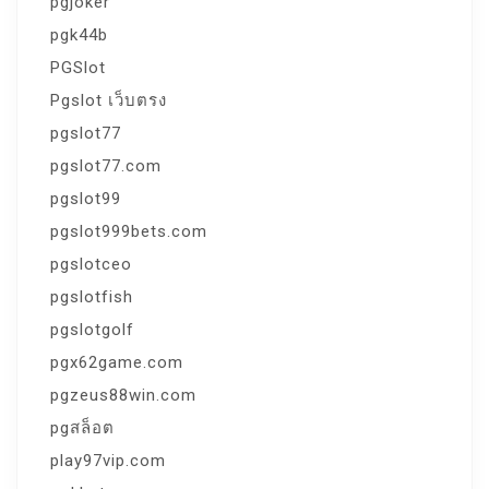
pgjoker
pgk44b
PGSlot
Pgslot เว็บตรง
pgslot77
pgslot77.com
pgslot99
pgslot999bets.com
pgslotceo
pgslotfish
pgslotgolf
pgx62game.com
pgzeus88win.com
pgสล็อต
play97vip.com