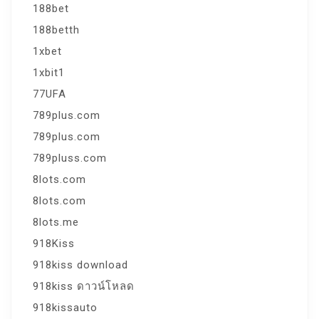
188bet
188betth
1xbet
1xbit1
77UFA
789plus.com
789plus.com
789pluss.com
8lots.com
8lots.com
8lots.me
918Kiss
918kiss download
918kiss ดาวน์โหลด
918kissauto