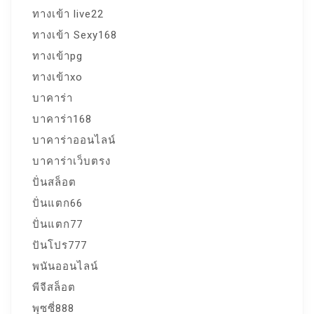
ทางเข้า live22
ทางเข้า Sexy168
ทางเข้าpg
ทางเข้าxo
บาคาร่า
บาคาร่า168
บาคาร่าออนไลน์
บาคาร่าเว็บตรง
ปั่นสล็อต
ปั่นแตก66
ปั่นแตก77
ปันโปร777
พนันออนไลน์
พีจีสล็อต
พุซซี่888