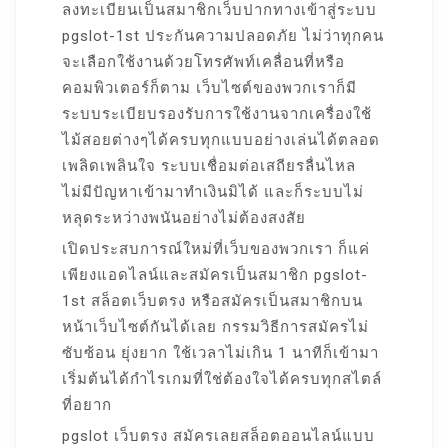
ลงทะเบียนเป็นสมาชิกเว็บปากทางเข้าสู่ระบบ
pgslot-1st ประกันความปลอดภัย ไม่ว่าทุกคน
จะเลือกใช้งานด้วยโทรศัพท์เคลื่อนที่หรือ
คอมพิวเตอร์ก็ตาม เว็บไซต์ของพวกเราก็มี
ระบบระเบียบรองรับการใช้งานจากเครื่องใช้
ไม้สอยต่างๆได้ครบทุกแบบอย่างเล่นได้ตลอด
เพลิดเพลินใจ ระบบเชื่อมต่อเสถียรลื่นไหล
ไม่มีปัญหาเข้ามาทำเงินมิได้ และก็ระบบไม่
หลุดระหว่างพนันอย่างไม่ต้องสงสัย
เปิดประสบการณ์ใหม่ที่เว็บของพวกเรา ก็แค่
เพียงแอดไลน์และสมัครเป็นสมาชิก pgslot-
1st สล็อตเว็บตรง หรือสมัครเป็นสมาชิกบน
หน้าเว็บไซต์กันได้เลย กรรมวิธีการสมัครไม่
ซับซ้อน ยุ่งยาก ใช้เวลาไม่เกิน 1 นาทีก็เข้ามา
เริ่มต้นได้กำไรเกมที่ใช่ต้องใจได้ครบทุกสไตล์
ที่อยาก
pgslot เว็บตรง สมัครเลยสล็อตออนไลน์แบบ