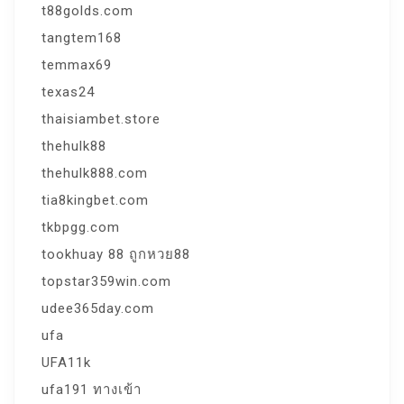
t88golds.com
tangtem168
temmax69
texas24
thaisiambet.store
thehulk88
thehulk888.com
tia8kingbet.com
tkbpgg.com
tookhuay 88 ถูกหวย88
topstar359win.com
udee365day.com
ufa
UFA11k
ufa191 ทางเข้า