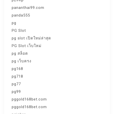
pananthai99.com
panda555
pg
PG Slot
pg slot เปิดใหม่ล่าสุด
PG Slot เว็บใหม่
pg สล็อต
pg เว็บตรง
pg168
pg718
pg77
pg99
pggold168bet.com
pggold168bet.com