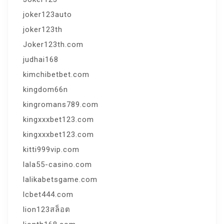
joker123auto
joker123th
Joker123th.com
judhai168
kimchibetbet.com
kingdom66n
kingromans789.com
kingxxxbet123.com
kingxxxbet123.com
kitti999vip.com
lala55-casino.com
lalikabetsgame.com
lcbet444.com
lion123สล็อต