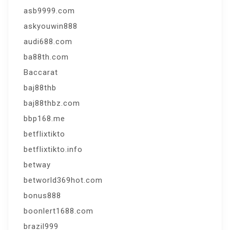
asb9999.com
askyouwin888
audi688.com
ba88th.com
Baccarat
baj88thb
baj88thbz.com
bbp168.me
betflixtikto
betflixtikto.info
betway
betworld369hot.com
bonus888
boonlert1688.com
brazil999