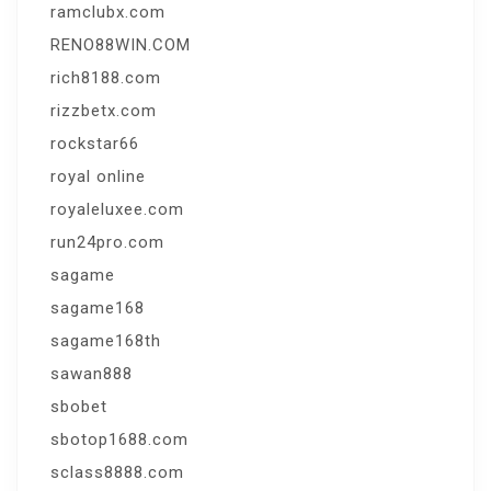
ramclubx.com
RENO88WIN.COM
rich8188.com
rizzbetx.com
rockstar66
royal online
royaleluxee.com
run24pro.com
sagame
sagame168
sagame168th
sawan888
sbobet
sbotop1688.com
sclass8888.com