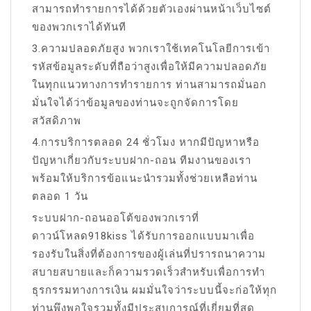
สามารถทำรายการได้ด้วยตัวเองผ่านหน้าเว็บไซต์
ของพวกเราได้ทันที
3.ความปลอดภัยสูง พวกเราใช้เทคโนโลยีการเข้า
รหัสข้อมูลระดับที่ถือว่าสูงเพื่อให้มีความปลอดภัย
ในทุกแนวทางการทำรายการ ท่านสามารถมั่นอก
มั่นใจได้ว่าข้อมูลของท่านจะถูกจัดการโดย
สวัสดิภาพ
4.การบริการตลอด 24 ชั่วโมง หากมีปัญหาหรือ
ปัญหาเกี่ยวกับระบบฝาก-ถอน ทีมงานของเรา
พร้อมให้บริการข้อแนะนำรวมทั้งช่วยเหลือท่าน
ตลอด 1 วัน
ระบบฝาก-ถอนออโต้ของพวกเราที่
ดาวน์โหลด918kiss ได้รับการออกแบบมาเพื่อ
รองรับในสิ่งที่ต้องการของผู้เล่นที่ปรารถนาความ
สบายสบายและก็ความรวดเร็วสำหรับเพื่อการทำ
ธุรกรรมทางการเงิน ผมมั่นใจว่าระบบนี้จะก่อให้ทุก
ท่านพึงพอใจรวมทั้งมีประสบการณ์ที่เยี่ยมที่สุด