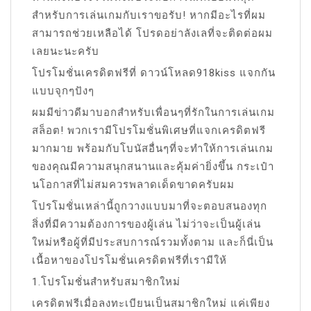
สำหรับการเล่นเกมกับเราขอรับ! หากมีอะไรที่ผม
สามารถช่วยเหลือได้ โปรดอย่าลังเลที่จะติดต่อผม
เลยนะนะครับ
โปรโมชั่นเครดิตฟรีที่ ดาวน์โหลด918kiss แจกกัน
แบบจุกๆปังๆ
ผมมีข่าวดีมาบอกสำหรับเพื่อนๆที่รักในการเล่นเกม
สล็อต! พวกเรามีโปรโมชั่นพิเศษที่แจกเครดิตฟรี
มากมาย พร้อมกับโบนัสอื่นๆที่จะทำให้การเล่นเกม
ของคุณมีความสนุกสนานและคุ้มค่ายิ่งขึ้น กระเป๋า
นโอกาสที่ไม่สมควรพลาดเด็ดขาดครับผม
โปรโมชั่นเหล่านี้ถูกวางแบบมาที่จะตอบสนองทุก
สิ่งที่มีความต้องการของผู้เล่น ไม่ว่าจะเป็นผู้เล่น
ใหม่หรือผู้ที่มีประสบการณ์รวมทั้งตาม และก็นี่เป็น
เนื้อหาของโปรโมชั่นเครดิตฟรีที่เรามีให้
1.โปรโมชั่นสำหรับสมาชิกใหม่
เครดิตฟรีเมื่อลงทะเบียนเป็นสมาชิกใหม่ แค่เพียง