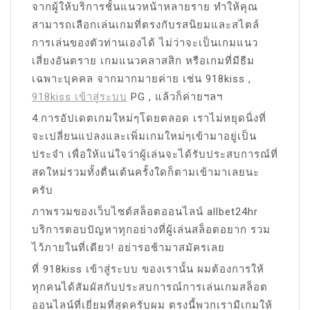
จากผู้ให้บริการชั้นแนวหน้าหลายราย ทำให้คุณ
สามารถเลือกเล่นเกมที่ตรงกับรสนิยมและสไตล์
การเล่นของตัวท่านเองได้ ไม่ว่าจะเป็นเกมแนว
เสี่ยงอันตราย เกมแนวคลาสสิก หรือเกมที่มีธีม
เฉพาะบุคคล จากมากมายค่าย เช่น 918kiss ,
918kiss เข้าสู่ระบบ
PG , แล้วก็ค่ายฯลฯ
4.การอัปเดตเกมใหม่ๆโดยตลอด เราไม่หยุดนิ่งที่
จะเปลี่ยนแปลงและเพิ่มเกมใหม่ๆเข้ามาอยู่เป็น
ประจำ เพื่อให้แน่ใจว่าผู้เล่นจะได้รับประสบการณ์ที่
สดใหม่รวมทั้งตื่นเต้นครั้งใดก็ตามเข้ามาเลยนะ
ครับ
ภาพรวมของเว็บไซต์สล็อตออนไลน์ allbet24hr
บริการตอบปัญหาทุกอย่างที่ผู้เล่นสล็อตอยาก รวม
ไว้ภายในที่เดียว! อย่ารอช้ามาสมัครเลย
ที่ 918kiss เข้าสู่ระบบ ของเรานั้น ผมต้องการให้
ทุกคนได้สัมผัสกับประสบการณ์การเล่นเกมสล็อต
ออนไลน์ที่เยี่ยมที่สุดครับผม ตรงนี้พวกเรามีเกมให้