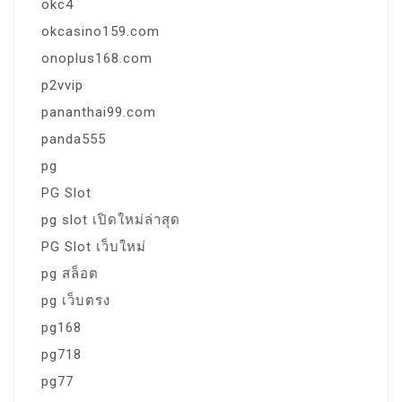
okc4
okcasino159.com
onoplus168.com
p2vvip
pananthai99.com
panda555
pg
PG Slot
pg slot เปิดใหม่ล่าสุด
PG Slot เว็บใหม่
pg สล็อต
pg เว็บตรง
pg168
pg718
pg77