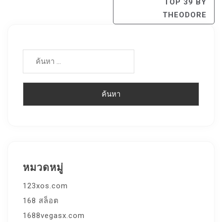
TOP 39 BY
THEODORE
ค้นหา
สำหรับ:
หมวดหมู่
123xos.com
168 สล็อต
1688vegasx.com