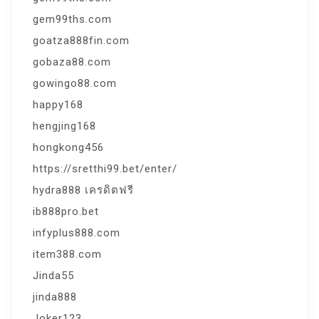
gem99ths.com
goatza888fin.com
gobaza88.com
gowingo88.com
happy168
hengjing168
hongkong456
https://sretthi99.bet/enter/
hydra888 เครดิตฟรี
ib888pro.bet
infyplus888.com
item388.com
Jinda55
jinda888
Joker123