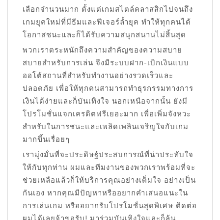
เลือกจำนวนมาก ตั้งแต่เกมสไตล์คลาสสิกไปจนถึง
เกมยุคใหม่ที่มีธีมและฟีเจอร์ล้ำยุค ทำให้ทุกคนได้
โอกาสชนะและก็ได้รับความสนุกสนานไม่สิ้นสุด
พวกเราตระหนักถึงความสำคัญของความสบาย
สบายสำหรับการเล่น จึงมีระบบฝาก-เบิกเงินแบบ
ออโต้สถานที่สำหรับทำงานอย่างรวดเร็วและ
ปลอดภัย เพื่อให้ทุกคนสามารถทำธุรกรรมทางการ
เงินได้ง่ายและก็บันเทิงใจ นอกเหนือจากนั้น ยังมี
โปรโมชั่นแจกเครดิตฟรีเยอะมาก เพื่อเพิ่มจังหวะ
สำหรับในการชนะและเพลิดเพลินเจริญใจกับเกม
มากขึ้นเรื่อยๆ
เรามุ่งมั่นที่จะประดิษฐ์ประสบการณ์ที่น่าประทับใจ
ให้กับทุกท่าน ผมและทีมงานของพวกเราพร้อมที่จะ
ช่วยเหลือแล้วก็ให้บริการคุณอย่างเต็มใจ อย่างเป็น
กันเอง หากคุณมีปัญหาหรืออยากคำเสนอแนะใน
การเล่นเกม หรืออยากรับโปรโมชั่นสุดพิเศษ ติดต่อ
ผมได้เลยจ้าขอรับ! มาร่วมบันเทิงใจและก็ลุ้น