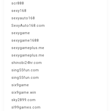
scr888
sexy168
sexyauto168
SexyAuto168.com
sexygame
sexygame1688
sexygameplus.me
sexygameplus.me
shinobi24hr.com
sing55fun.com
sing55fun.com
six9game
six9game.win
sky2899.com
sl99games.com