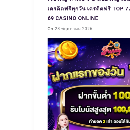
เครดิตฟรีทุกวัน เครดิตฟรี TO
69 CASINO ONLINE
On
28 พฤษภาคม 2026