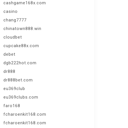
cashgame168x.com
casino
chang7777
chinatown888.win
cloudbet
cupcake88x.com
debet
dgb222hot.com
dr888
dr888bet.com
eu369club
eu369clubs.com
faro168
fcharoenkit168.com
fcharoenkit168.com