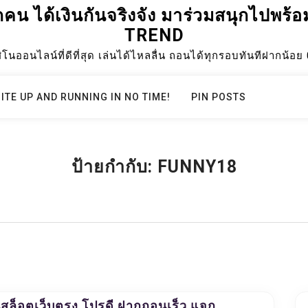
ุกคน ได้เงินกันจริงจัง มาร่วมสนุกไปพร้
TREND
โนออนไลน์ที่ดีที่สุด เล่นได้ไหลลื่น ถอนได้ทุกรอบทันทีฝากน้
ITE UP AND RUNNING IN NO TIME!
PIN POSTS
ป้ายกำกับ:
FUNNY18
นสล็อตเว็บตรง โปรดี ฝากถอนเร็ว แจก