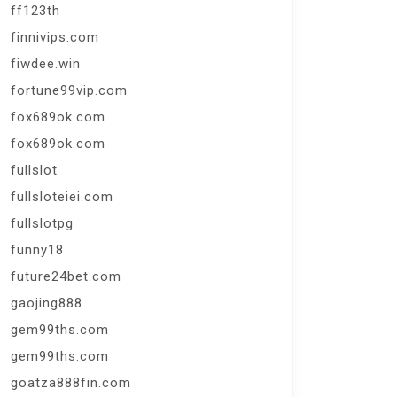
ff123th
finnivips.com
fiwdee.win
fortune99vip.com
fox689ok.com
fox689ok.com
fullslot
fullsloteiei.com
fullslotpg
funny18
future24bet.com
gaojing888
gem99ths.com
gem99ths.com
goatza888fin.com