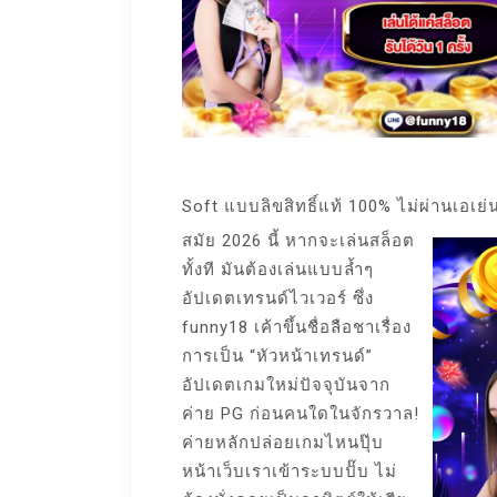
Soft แบบลิขสิทธิ์แท้ 100% ไม่ผ่านเอเย่
สมัย 2026 นี้ หากจะเล่นสล็อต
ทั้งที มันต้องเล่นแบบล้ำๆ
อัปเดตเทรนด์ไวเวอร์ ซึ่ง
funny18 เค้าขึ้นชื่อลือชาเรื่อง
การเป็น “หัวหน้าเทรนด์”
อัปเดตเกมใหม่ปัจจุบันจาก
ค่าย PG ก่อนคนใดในจักรวาล!
ค่ายหลักปล่อยเกมไหนปุ๊บ
หน้าเว็บเราเข้าระบบปั๊บ ไม่