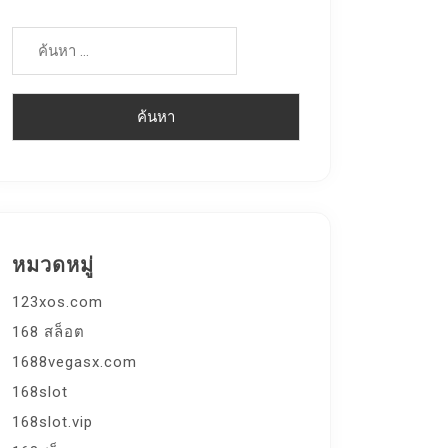
ค้นหา
สำหรับ:
หมวดหมู่
123xos.com
168 สล็อต
1688vegasx.com
168slot
168slot.vip