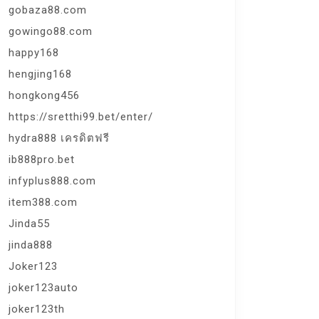
gobaza88.com
gowingo88.com
happy168
hengjing168
hongkong456
https://sretthi99.bet/enter/
hydra888 เครดิตฟรี
ib888pro.bet
infyplus888.com
item388.com
Jinda55
jinda888
Joker123
joker123auto
joker123th