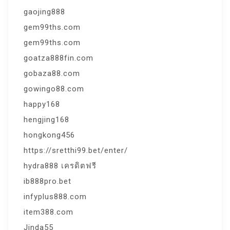
gaojing888
gem99ths.com
gem99ths.com
goatza888fin.com
gobaza88.com
gowingo88.com
happy168
hengjing168
hongkong456
https://sretthi99.bet/enter/
hydra888 เครดิตฟรี
ib888pro.bet
infyplus888.com
item388.com
Jinda55