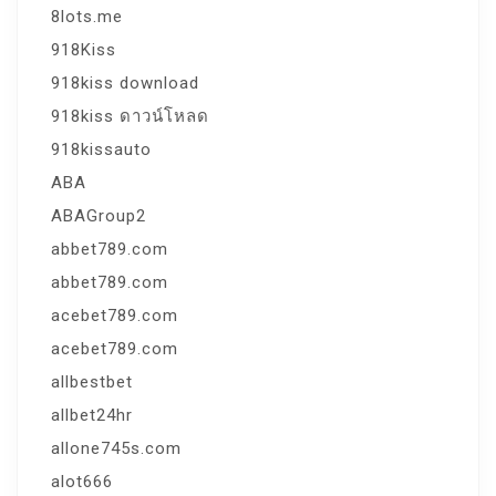
8lots.me
918Kiss
918kiss download
918kiss ดาวน์โหลด
918kissauto
ABA
ABAGroup2
abbet789.com
abbet789.com
acebet789.com
acebet789.com
allbestbet
allbet24hr
allone745s.com
alot666