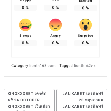
Happy
Sad
Excited
0
%
0
%
0
%
Sleepy
Angry
Surprise
0
%
0
%
0
%
Category
lionth168.com
Tagged
lionth สมัคร
แนะแนว
KINGXXXBET เครดิต
LALIKABET เครดิตฟรี
ฟรี 24 OCTOBER
28 พฤษภาคม
เรื่อง
KINGXXXBET เว็บเดียว
LALIKABET เครดิตฟรี