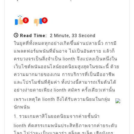
0
0
Read Time:
2 Minute, 33 Second
ในยุคที่ทั้งหมดทุกอย่างเกิดขึ้นผ่านปลายนิ้ว การมี
แพลตฟอร์มพนันที่มั่นอาจ ไม่เป็นอันตราย แล้วก็
ครบวงจรเป็นสิ่งจำเป็น lionth จึงแปลงเป็นหนึ่งใน
เว็บไซต์พนันออนไลน์ยอดนิยมสูงสุดในขณะนี้ ด้วย
ความมากมายของเกม การบริการที่เป็นมืออาชีพ
และโปรโมชั่นที่คุ้มค่า ทั้งปวงนี้สามารถเริ่มต้นได้
อย่างง่ายดายเพียง lionth สมัคร ครั้งเดียวเท่านั้น
เพราะเหตุใด lionth ถึงได้รับความนิยมในกลุ่ม
นักพนัน
1. รวมเกมคาสิโนยอดนิยมจากค่ายชั้นนำ
lionth คัดสรรเกมพนันประสิทธิภาพจากค่ายระดับ
โลก ไม่ว่าจะเป็นบาคาร่า สล็อต รูเล็ต เสือมังกร