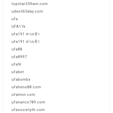
topstar359win.com
udee365day.com
ufa
UFA11k
ufa191 ทางเข้า
ufa191 ทางเข้า
ufa88
ufa8997
ufa9r
ufabet
ufabombx
ufaheno88.com
ufamnn.com
ufanance789.com
ufasocietyth.com