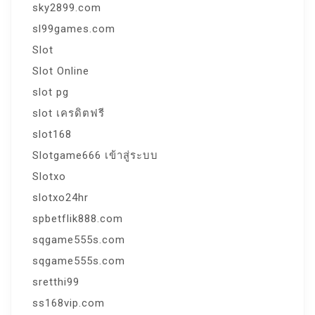
sky2899.com
sl99games.com
Slot
Slot Online
slot pg
slot เครดิตฟรี
slot168
Slotgame666 เข้าสู่ระบบ
Slotxo
slotxo24hr
spbetflik888.com
sqgame555s.com
sqgame555s.com
sretthi99
ss168vip.com