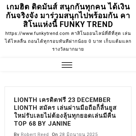
Skip
เกมฮิต ติดมันส์ สนุกกันทุกคน ได้เงิน
to
กันจริงจัง มาร่วมสนุกไปพร้อมกัน คา
content
สิโนแห่งนี้ FUNKY TREND
https://www.funkytrend.com คาสิโนออนไลน์ที่ดีที่สุด เล่น
ได้ไหลลื่น ถอนได้ทุกรอบทันทีฝากน้อย 0 บาท เก็บแต้มแลก
รางวัลมากมาย
Close
Menu
LIONTH เครดิตฟรี 23 DECEMBER
LIONTH สมัคร เล่นผ่านมือถือก็ลื่นยูส
ใหม่รับเลยไม่ต้องลุ้นทุกยอดเล่นมีคืน
TOP 68 BY JANINE
By
Robert Reed
On
28 มิถุนายน 2025