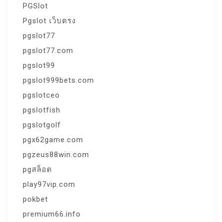
PGSlot
Pgslot เว็บตรง
pgslot77
pgslot77.com
pgslot99
pgslot999bets.com
pgslotceo
pgslotfish
pgslotgolf
pgx62game.com
pgzeus88win.com
pgสล็อต
play97vip.com
pokbet
premium66.info