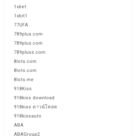
1xbet
1xbit1
77UFA
789plus.com
789plus.com
789pluss.com
8lots.com
8lots.com
8lots.me
918Kiss
918kiss download
918kiss ดาวน์โหลด
918kissauto
ABA
ABAGroup2