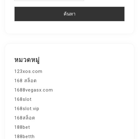
หมวดหมู่
123xos.com
168 สล็อต
1688vegasx.com
168slot
168slot.vip
168สล็อต
188bet
188betth