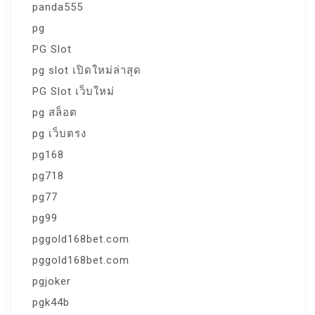
panda555
pg
PG Slot
pg slot เปิดใหม่ล่าสุด
PG Slot เว็บใหม่
pg สล็อต
pg เว็บตรง
pg168
pg718
pg77
pg99
pggold168bet.com
pggold168bet.com
pgjoker
pgk44b