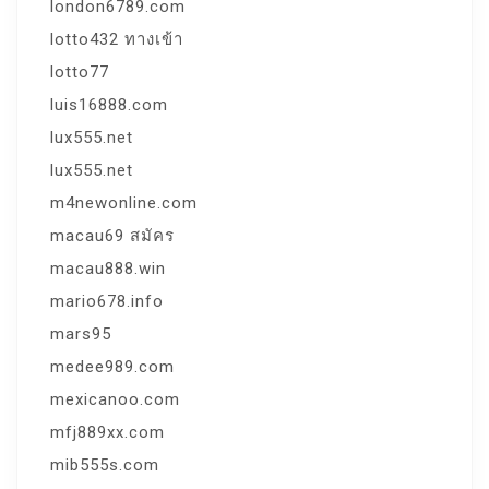
london6789.com
lotto432 ทางเข้า
lotto77
luis16888.com
lux555.net
lux555.net
m4newonline.com
macau69 สมัคร
macau888.win
mario678.info
mars95
medee989.com
mexicanoo.com
mfj889xx.com
mib555s.com