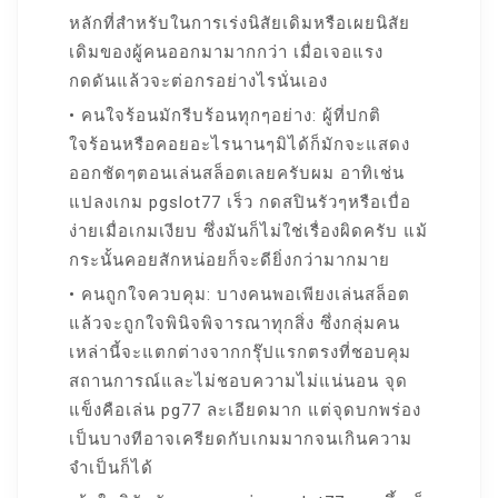
หลักที่สำหรับในการเร่งนิสัยเดิมหรือเผยนิสัย
เดิมของผู้คนออกมามากกว่า เมื่อเจอแรง
กดดันแล้วจะต่อกรอย่างไรนั่นเอง
• คนใจร้อนมักรีบร้อนทุกๆอย่าง: ผู้ที่ปกติ
ใจร้อนหรือคอยอะไรนานๆมิได้ก็มักจะแสดง
ออกชัดๆตอนเล่นสล็อตเลยครับผม อาทิเช่น
แปลงเกม pgslot77 เร็ว กดสปินรัวๆหรือเบื่อ
ง่ายเมื่อเกมเงียบ ซึ่งมันก็ไม่ใช่เรื่องผิดครับ แม้
กระนั้นคอยสักหน่อยก็จะดียิ่งกว่ามากมาย
• คนถูกใจควบคุม: บางคนพอเพียงเล่นสล็อต
แล้วจะถูกใจพินิจพิจารณาทุกสิ่ง ซึ่งกลุ่มคน
เหล่านี้จะแตกต่างจากกรุ๊ปแรกตรงที่ชอบคุม
สถานการณ์และไม่ชอบความไม่แน่นอน จุด
แข็งคือเล่น pg77 ละเอียดมาก แต่จุดบกพร่อง
เป็นบางทีอาจเครียดกับเกมมากจนเกินความ
จำเป็นก็ได้