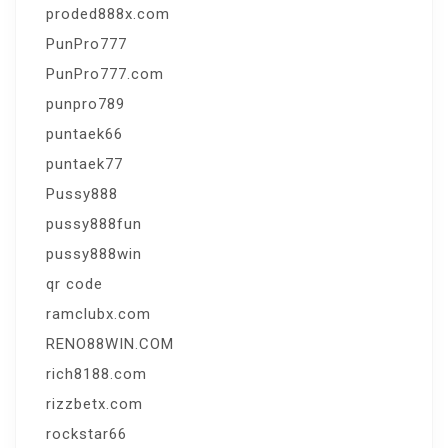
proded888x.com
PunPro777
PunPro777.com
punpro789
puntaek66
puntaek77
Pussy888
pussy888fun
pussy888win
qr code
ramclubx.com
RENO88WIN.COM
rich8188.com
rizzbetx.com
rockstar66