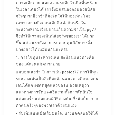
ความเสียดาย และความระทึกใจเกิดขึ้นพร้อม
ในเวลาเดียวได้ เราจึงมักสนองตอบด้วยนิสัย
จริงๆมากยิ่งกว่าที่ตั้งจิตใจให้มองเห็น โดย
เฉพาะอย่างยิ่งตอนเสียติดต่อกันหรือใน
ระหว่างที่เกมเงียบนานเกินความจำเป็น pg77
จึงทำให้เรามองเห็นนิสัยจริงๆของเราได้มาก
ขึ้น แต่ว่าเรายังสามารถควบคุมนิสัยบางสิ่ง
บางอย่างได้เหมือนกันนะครับ
1. การใช้ทุนระหว่างเล่น สะท้อนแนวทางคิด
ของแต่ละคนชัดมากมาย
ผมบอกเลยว่า ในการเล่น pgslot77 การใช้ทุน
ระหว่างเล่นเป็นสิ่งที่สะท้อนแนวทางคิดของคน
เล่นได้แจ่มชัดที่สุดแล้วขอรับ ด้วยเหตุว่า
แนวทางการจัดแจงเงินรวมทั้งการตัดสินใจ
แต่ละครั้ง แต่ละคนมีวิธีต่างกัน ซึ่งมันก็มาจาก
ตัวตนจริงๆของพวกเราด้วยนั่นเอง
• รีบเพิ่มเบทเมื่อเริ่มมั่นใจ: บางบุคคลพอใช้ได้