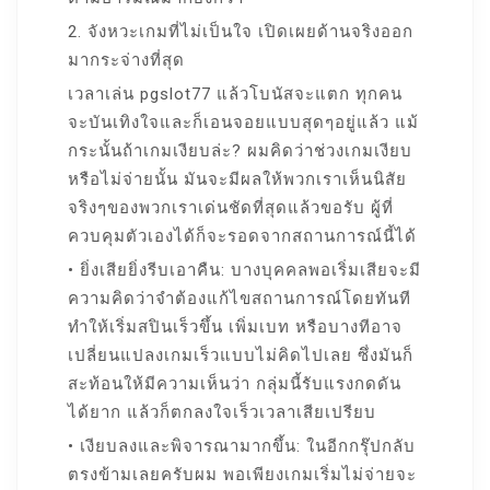
2. จังหวะเกมที่ไม่เป็นใจ เปิดเผยด้านจริงออก
มากระจ่างที่สุด
เวลาเล่น pgslot77 แล้วโบนัสจะแตก ทุกคน
จะบันเทิงใจและก็เอนจอยแบบสุดๆอยู่แล้ว แม้
กระนั้นถ้าเกมเงียบล่ะ? ผมคิดว่าช่วงเกมเงียบ
หรือไม่จ่ายนั้น มันจะมีผลให้พวกเราเห็นนิสัย
จริงๆของพวกเราเด่นชัดที่สุดแล้วขอรับ ผู้ที่
ควบคุมตัวเองได้ก็จะรอดจากสถานการณ์นี้ได้
• ยิ่งเสียยิ่งรีบเอาคืน: บางบุคคลพอเริ่มเสียจะมี
ความคิดว่าจำต้องแก้ไขสถานการณ์โดยทันที
ทำให้เริ่มสปินเร็วขึ้น เพิ่มเบท หรือบางทีอาจ
เปลี่ยนแปลงเกมเร็วแบบไม่คิดไปเลย ซึ่งมันก็
สะท้อนให้มีความเห็นว่า กลุ่มนี้รับแรงกดดัน
ได้ยาก แล้วก็ตกลงใจเร็วเวลาเสียเปรียบ
• เงียบลงและพิจารณามากขึ้น: ในอีกกรุ๊ปกลับ
ตรงข้ามเลยครับผม พอเพียงเกมเริ่มไม่จ่ายจะ