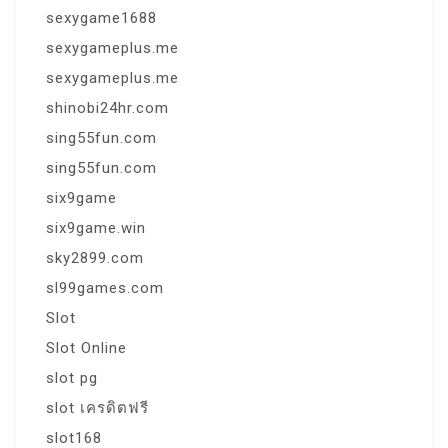
sexygame1688
sexygameplus.me
sexygameplus.me
shinobi24hr.com
sing55fun.com
sing55fun.com
six9game
six9game.win
sky2899.com
sl99games.com
Slot
Slot Online
slot pg
slot เครดิตฟรี
slot168