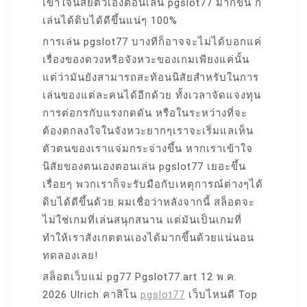
เข้าใจนิสัยตัวเองตอนเล่น pgslot77 มากขึ้น ก็
เล่นได้ดิบได้ดีขึ้นแน่ๆ 100%
การเล่น pgslot77 บางทีก็อาจจะไม่ได้บอกแค่
เรื่องของดวงหรือจังหวะของเกมเพียงแค่นั้น
แต่ว่ามันยังสามารถสะท้อนนิสัยสำหรับในการ
เล่นของแต่ละคนได้อีกด้วย ทั้งเวลาจัดแจงทุน
การต่อกรกับแรงกดดัน หรือในระหว่างที่จะ
ต้องตกลงใจในจังหวะยากๆเราจะเริ่มแลเห็น
ตัวตนของเราแจ่มกระจ่างขึ้น หากเราเข้าใจ
นิสัยของตนเองตอนเล่น pgslot77 เยอะขึ้น
เรื่อยๆ พวกเราก็จะรับมือกับเหตุการณ์ต่างๆได้
ดิบได้ดีขึ้นด้วย ผมเชื่อว่าหลังจากนี้ สล็อตจะ
ไม่ใช่เกมที่เล่นสนุกสนาน แต่มันเป็นเกมที่
ทำให้เราสังเกตตนเองได้มากขึ้นด้วยแน่นอน
ทดลองเลย!
สล็อตเว็บแม่ pg77 Pgslot77.art 12 พ.ค.
2026 Ulrich คาสิโน
pgslot77
เว็บไหนดี Top