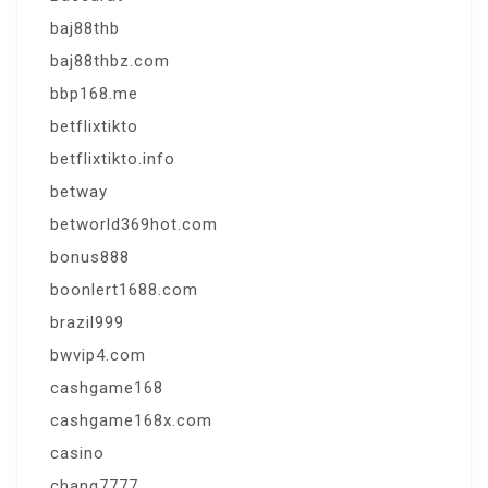
baj88thb
baj88thbz.com
bbp168.me
betflixtikto
betflixtikto.info
betway
betworld369hot.com
bonus888
boonlert1688.com
brazil999
bwvip4.com
cashgame168
cashgame168x.com
casino
chang7777