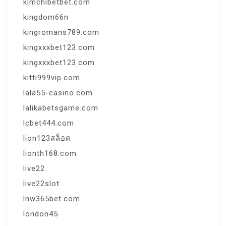
kimchibetbet.com
kingdom66n
kingromans789.com
kingxxxbet123.com
kingxxxbet123.com
kitti999vip.com
lala55-casino.com
lalikabetsgame.com
lcbet444.com
lion123สล็อต
lionth168.com
live22
live22slot
lnw365bet.com
london45